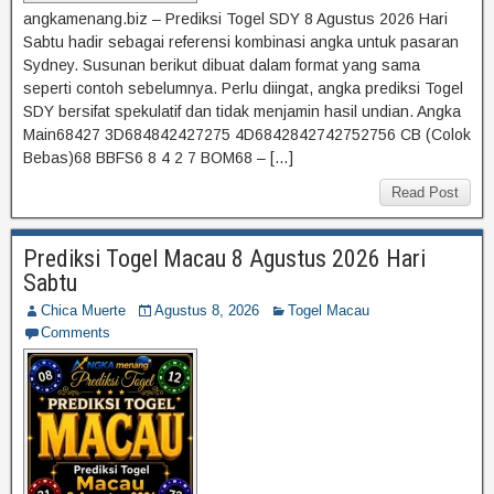
angkamenang.biz – Prediksi Togel SDY 8 Agustus 2026 Hari
Sabtu hadir sebagai referensi kombinasi angka untuk pasaran
Sydney. Susunan berikut dibuat dalam format yang sama
seperti contoh sebelumnya. Perlu diingat, angka prediksi Togel
SDY bersifat spekulatif dan tidak menjamin hasil undian. Angka
Main68427 3D684842427275 4D6842842742752756 CB (Colok
Bebas)68 BBFS6 8 4 2 7 BOM68 – […]
Read Post
Prediksi Togel Macau 8 Agustus 2026 Hari
Sabtu
Chica Muerte
Agustus 8, 2026
Togel Macau
Comments