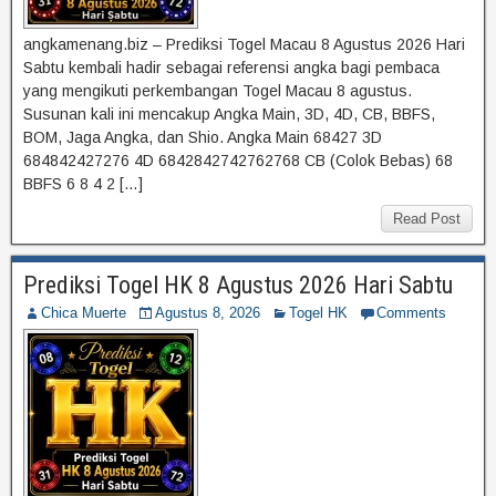
angkamenang.biz – Prediksi Togel Macau 8 Agustus 2026 Hari
Sabtu kembali hadir sebagai referensi angka bagi pembaca
yang mengikuti perkembangan Togel Macau 8 agustus.
Susunan kali ini mencakup Angka Main, 3D, 4D, CB, BBFS,
BOM, Jaga Angka, dan Shio. Angka Main 68427 3D
684842427276 4D 6842842742762768 CB (Colok Bebas) 68
BBFS 6 8 4 2 […]
Read Post
Prediksi Togel HK 8 Agustus 2026 Hari Sabtu
Chica Muerte
Agustus 8, 2026
Togel HK
Comments