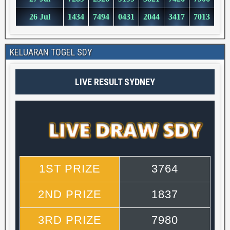
KELUARAN TOGEL SDY
LIVE RESULT SYDNEY