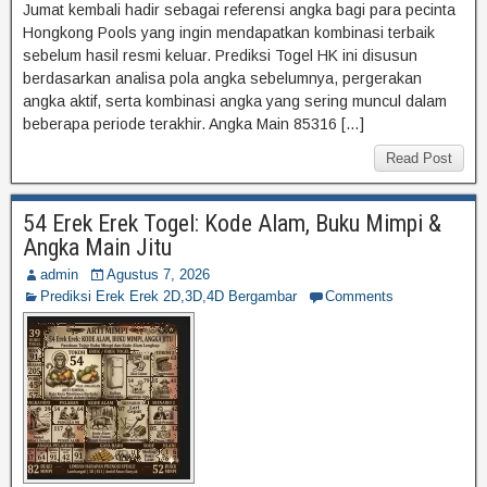
Jumat kembali hadir sebagai referensi angka bagi para pecinta
Hongkong Pools yang ingin mendapatkan kombinasi terbaik
sebelum hasil resmi keluar. Prediksi Togel HK ini disusun
berdasarkan analisa pola angka sebelumnya, pergerakan
angka aktif, serta kombinasi angka yang sering muncul dalam
beberapa periode terakhir. Angka Main 85316 […]
Read Post
54 Erek Erek Togel: Kode Alam, Buku Mimpi &
Angka Main Jitu
admin
Agustus 7, 2026
Prediksi Erek Erek 2D,3D,4D Bergambar
Comments