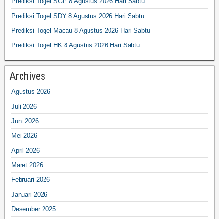
Prediksi Togel SGP 8 Agustus 2026 Hari Sabtu
Prediksi Togel SDY 8 Agustus 2026 Hari Sabtu
Prediksi Togel Macau 8 Agustus 2026 Hari Sabtu
Prediksi Togel HK 8 Agustus 2026 Hari Sabtu
Archives
Agustus 2026
Juli 2026
Juni 2026
Mei 2026
April 2026
Maret 2026
Februari 2026
Januari 2026
Desember 2025