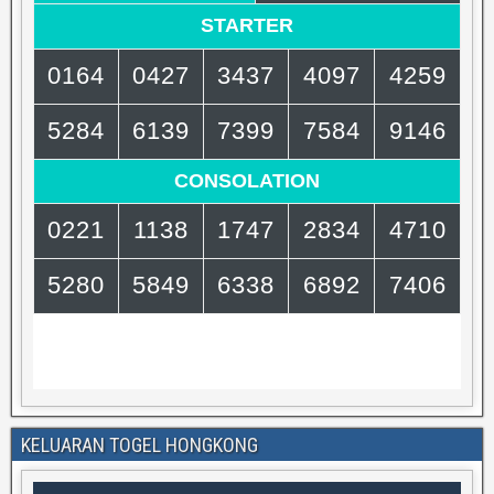
KELUARAN TOGEL HONGKONG