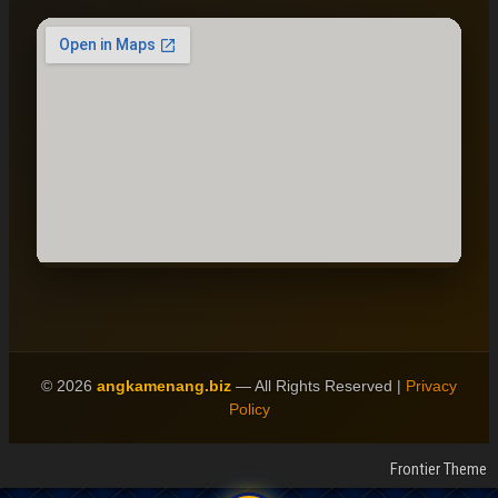
© 2026
angkamenang.biz
— All Rights Reserved |
Privacy
Policy
Frontier Theme