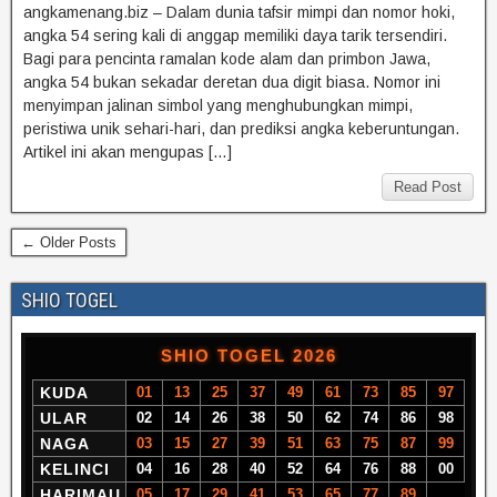
angkamenang.biz – Dalam dunia tafsir mimpi dan nomor hoki,
angka 54 sering kali di anggap memiliki daya tarik tersendiri.
Bagi para pencinta ramalan kode alam dan primbon Jawa,
angka 54 bukan sekadar deretan dua digit biasa. Nomor ini
menyimpan jalinan simbol yang menghubungkan mimpi,
peristiwa unik sehari-hari, dan prediksi angka keberuntungan.
Artikel ini akan mengupas […]
Read Post
← Older Posts
SHIO TOGEL
SHIO TOGEL 2026
KUDA
01
13
25
37
49
61
73
85
97
ULAR
02
14
26
38
50
62
74
86
98
NAGA
03
15
27
39
51
63
75
87
99
KELINCI
04
16
28
40
52
64
76
88
00
HARIMAU
05
17
29
41
53
65
77
89