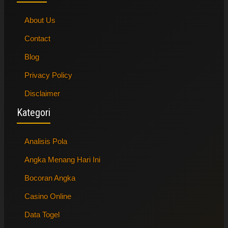
About Us
Contact
Blog
Privacy Policy
Disclaimer
Kategori
Analisis Pola
Angka Menang Hari Ini
Bocoran Angka
Casino Online
Data Togel