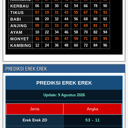
KERBAU
06
18
30
42
54
66
78
90
TIKUS
07
19
31
43
55
67
79
91
BABI
08
20
32
44
56
68
80
92
ANJING
09
21
33
45
57
69
81
93
AYAM
10
22
34
46
58
70
82
94
MONYET
11
23
35
47
59
71
83
95
KAMBING
12
24
36
48
60
72
84
96
PREDIKSI EREK EREK
PREDIKSI EREK EREK
Update: 9 Agustus 2026
Jenis
Angka
Erek Erek 2D
53 - 11