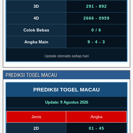
3D
291 - 892
4D
2666 - 0959
Colok Bebas
0 / 6
Angka Main
9 - 4 - 3
Update otomatis setiap hari
PREDIKSI TOGEL MACAU
PREDIKSI TOGEL MACAU
Update: 9 Agustus 2026
Jenis
Angka
2D
01 - 45