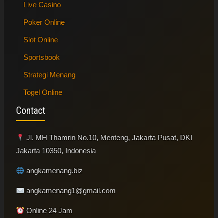
Live Casino
Poker Online
Slot Online
Sportsbook
Strategi Menang
Togel Online
Contact
Jl. MH Thamrin No.10, Menteng, Jakarta Pusat, DKI
Jakarta 10350, Indonesia
angkamenang.biz
angkamenang1@gmail.com
Online 24 Jam