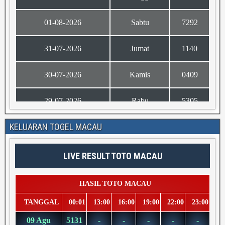
KELUARAN TOGEL MACAU
LIVE RESULT TOTO MACAU