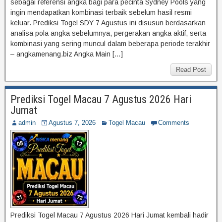
sebagai referensi angka bagi para pecinta Sydney Pools yang
ingin mendapatkan kombinasi terbaik sebelum hasil resmi
keluar. Prediksi Togel SDY 7 Agustus ini disusun berdasarkan
analisa pola angka sebelumnya, pergerakan angka aktif, serta
kombinasi yang sering muncul dalam beberapa periode terakhir
– angkamenang.biz Angka Main […]
Read Post
Prediksi Togel Macau 7 Agustus 2026 Hari
Jumat
admin
Agustus 7, 2026
Togel Macau
Comments
Prediksi Togel Macau 7 Agustus 2026 Hari Jumat kembali hadir