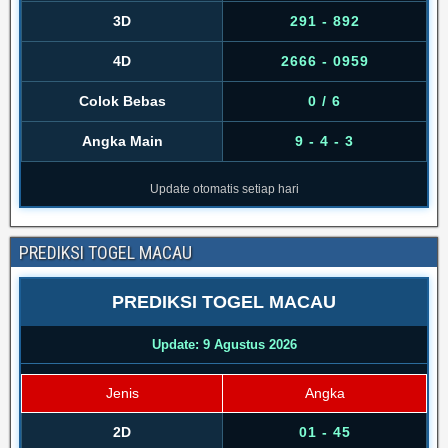
3D
291 - 892
4D
2666 - 0959
Colok Bebas
0 / 6
Angka Main
9 - 4 - 3
Update otomatis setiap hari
PREDIKSI TOGEL MACAU
PREDIKSI TOGEL MACAU
Update: 9 Agustus 2026
Jenis
Angka
2D
01 - 45