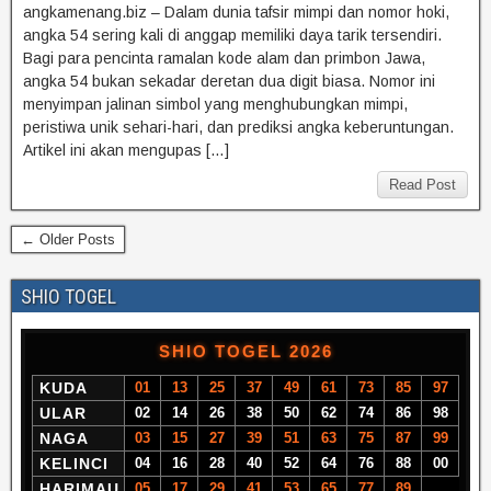
angkamenang.biz – Dalam dunia tafsir mimpi dan nomor hoki,
angka 54 sering kali di anggap memiliki daya tarik tersendiri.
Bagi para pencinta ramalan kode alam dan primbon Jawa,
angka 54 bukan sekadar deretan dua digit biasa. Nomor ini
menyimpan jalinan simbol yang menghubungkan mimpi,
peristiwa unik sehari-hari, dan prediksi angka keberuntungan.
Artikel ini akan mengupas […]
Read Post
← Older Posts
SHIO TOGEL
SHIO TOGEL 2026
KUDA
01
13
25
37
49
61
73
85
97
ULAR
02
14
26
38
50
62
74
86
98
NAGA
03
15
27
39
51
63
75
87
99
KELINCI
04
16
28
40
52
64
76
88
00
HARIMAU
05
17
29
41
53
65
77
89