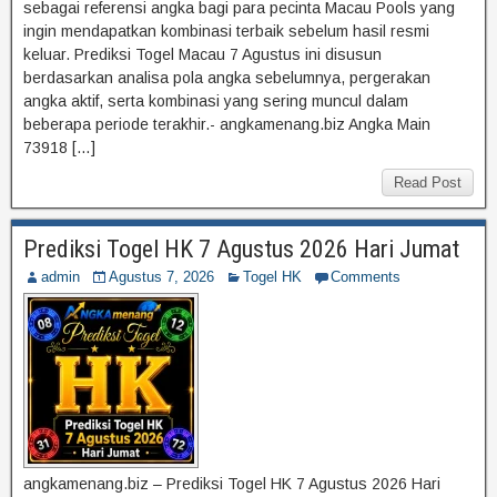
sebagai referensi angka bagi para pecinta Macau Pools yang
ingin mendapatkan kombinasi terbaik sebelum hasil resmi
keluar. Prediksi Togel Macau 7 Agustus ini disusun
berdasarkan analisa pola angka sebelumnya, pergerakan
angka aktif, serta kombinasi yang sering muncul dalam
beberapa periode terakhir.- angkamenang.biz Angka Main
73918 […]
Read Post
Prediksi Togel HK 7 Agustus 2026 Hari Jumat
admin
Agustus 7, 2026
Togel HK
Comments
angkamenang.biz – Prediksi Togel HK 7 Agustus 2026 Hari