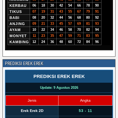
KERBAU
06
18
30
42
54
66
78
90
TIKUS
07
19
31
43
55
67
79
91
BABI
08
20
32
44
56
68
80
92
ANJING
09
21
33
45
57
69
81
93
AYAM
10
22
34
46
58
70
82
94
MONYET
11
23
35
47
59
71
83
95
KAMBING
12
24
36
48
60
72
84
96
PREDIKSI EREK EREK
PREDIKSI EREK EREK
Update: 9 Agustus 2026
Jenis
Angka
Erek Erek 2D
53 - 11