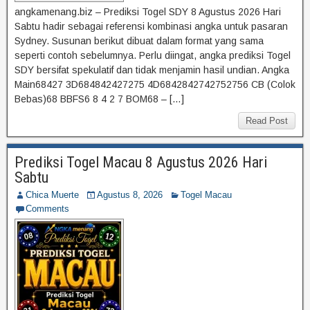
angkamenang.biz – Prediksi Togel SDY 8 Agustus 2026 Hari
Sabtu hadir sebagai referensi kombinasi angka untuk pasaran
Sydney. Susunan berikut dibuat dalam format yang sama
seperti contoh sebelumnya. Perlu diingat, angka prediksi Togel
SDY bersifat spekulatif dan tidak menjamin hasil undian. Angka
Main68427 3D684842427275 4D6842842742752756 CB (Colok
Bebas)68 BBFS6 8 4 2 7 BOM68 – […]
Read Post
Prediksi Togel Macau 8 Agustus 2026 Hari
Sabtu
Chica Muerte
Agustus 8, 2026
Togel Macau
Comments