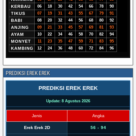
KERBAU
06
18
30
42
54
66
78
90
TIKUS
07
19
31
43
55
67
79
91
BABI
08
20
32
44
56
68
80
92
ANJING
09
21
33
45
57
69
81
93
AYAM
10
22
34
46
58
70
82
94
MONYET
11
23
35
47
59
71
83
95
KAMBING
12
24
36
48
60
72
84
96
PREDIKSI EREK EREK
PREDIKSI EREK EREK
Update: 8 Agustus 2026
Jenis
Angka
Erek Erek 2D
56 - 94