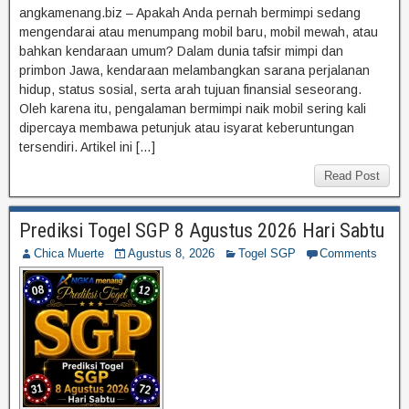
angkamenang.biz – Apakah Anda pernah bermimpi sedang
mengendarai atau menumpang mobil baru, mobil mewah, atau
bahkan kendaraan umum? Dalam dunia tafsir mimpi dan
primbon Jawa, kendaraan melambangkan sarana perjalanan
hidup, status sosial, serta arah tujuan finansial seseorang.
Oleh karena itu, pengalaman bermimpi naik mobil sering kali
dipercaya membawa petunjuk atau isyarat keberuntungan
tersendiri. Artikel ini […]
Read Post
Prediksi Togel SGP 8 Agustus 2026 Hari Sabtu
Chica Muerte
Agustus 8, 2026
Togel SGP
Comments