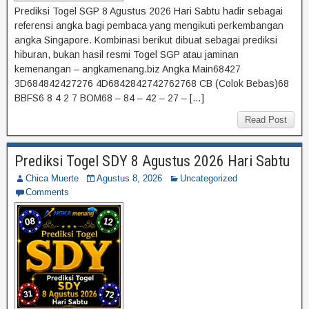
Prediksi Togel SGP 8 Agustus 2026 Hari Sabtu hadir sebagai
referensi angka bagi pembaca yang mengikuti perkembangan
angka Singapore. Kombinasi berikut dibuat sebagai prediksi
hiburan, bukan hasil resmi Togel SGP atau jaminan
kemenangan – angkamenang.biz Angka Main68427
3D684842427276 4D6842842742762768 CB (Colok Bebas)68
BBFS6 8 4 2 7 BOM68 – 84 – 42 – 27 – […]
Read Post
Prediksi Togel SDY 8 Agustus 2026 Hari Sabtu
Chica Muerte
Agustus 8, 2026
Uncategorized
Comments