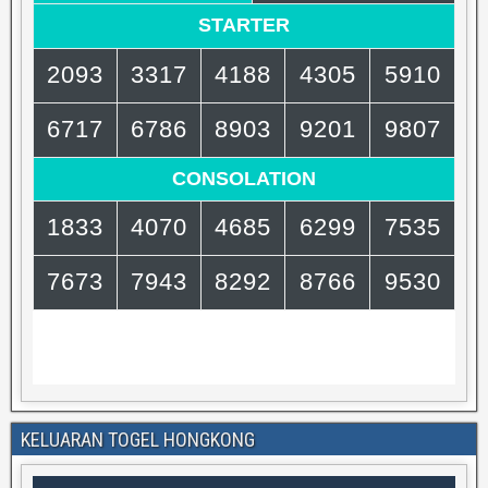
KELUARAN TOGEL HONGKONG