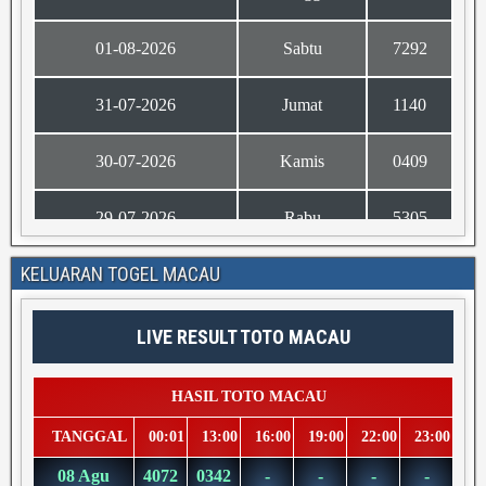
KELUARAN TOGEL MACAU
LIVE RESULT TOTO MACAU