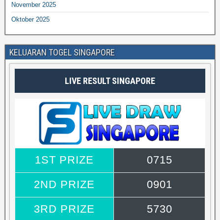
November 2025
Oktober 2025
KELUARAN TOGEL SINGAPORE
LIVE RESULT SINGAPORE