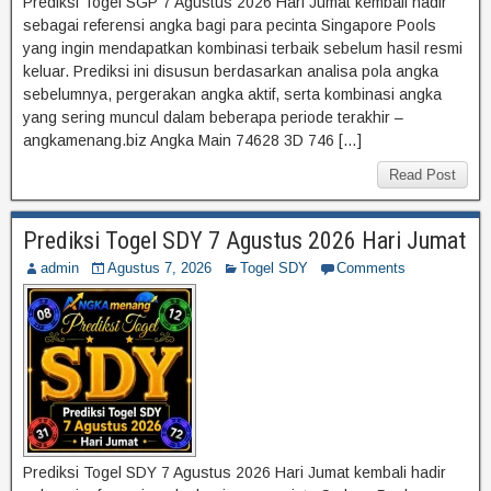
Prediksi Togel SGP 7 Agustus 2026 Hari Jumat kembali hadir
sebagai referensi angka bagi para pecinta Singapore Pools
yang ingin mendapatkan kombinasi terbaik sebelum hasil resmi
keluar. Prediksi ini disusun berdasarkan analisa pola angka
sebelumnya, pergerakan angka aktif, serta kombinasi angka
yang sering muncul dalam beberapa periode terakhir –
angkamenang.biz Angka Main 74628 3D 746 […]
Read Post
Prediksi Togel SDY 7 Agustus 2026 Hari Jumat
admin
Agustus 7, 2026
Togel SDY
Comments
Prediksi Togel SDY 7 Agustus 2026 Hari Jumat kembali hadir