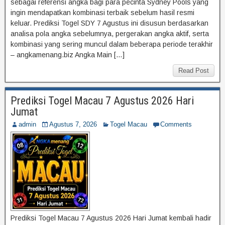
sebagai referensi angka bagi para pecinta Sydney Pools yang
ingin mendapatkan kombinasi terbaik sebelum hasil resmi
keluar. Prediksi Togel SDY 7 Agustus ini disusun berdasarkan
analisa pola angka sebelumnya, pergerakan angka aktif, serta
kombinasi yang sering muncul dalam beberapa periode terakhir
– angkamenang.biz Angka Main […]
Read Post
Prediksi Togel Macau 7 Agustus 2026 Hari
Jumat
admin
Agustus 7, 2026
Togel Macau
Comments
Prediksi Togel Macau 7 Agustus 2026 Hari Jumat kembali hadir