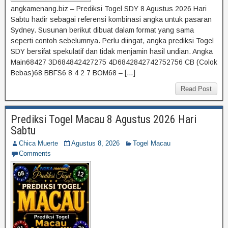
angkamenang.biz – Prediksi Togel SDY 8 Agustus 2026 Hari
Sabtu hadir sebagai referensi kombinasi angka untuk pasaran
Sydney. Susunan berikut dibuat dalam format yang sama
seperti contoh sebelumnya. Perlu diingat, angka prediksi Togel
SDY bersifat spekulatif dan tidak menjamin hasil undian. Angka
Main68427 3D684842427275 4D6842842742752756 CB (Colok
Bebas)68 BBFS6 8 4 2 7 BOM68 – […]
Read Post
Prediksi Togel Macau 8 Agustus 2026 Hari
Sabtu
Chica Muerte
Agustus 8, 2026
Togel Macau
Comments