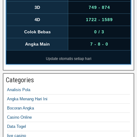
3D
749 - 874
4D
1722 - 1589
Colok Bebas
0 / 3
Angka Main
7 - 8 - 0
Update otomatis setiap hari
Categories
Analisis Pola
Angka Menang Hari Ini
Bocoran Angka
Casino Online
Data Togel
live casino