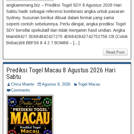
angkamenang.biz – Prediksi Togel SDY 8 Agustus 2026 Hari
Sabtu hadir sebagai referensi kombinasi angka untuk pasaran
Sydney. Susunan berikut dibuat dalam format yang sama
seperti contoh sebelumnya. Perlu diingat, angka prediksi Togel
SDY bersifat spekulatif dan tidak menjamin hasil undian. Angka
Main68427 3D684842427275 4D6842842742752756 CB (Colok
Bebas)68 BBFS6 8 4 2 7 BOM68 – […]
Read Post
Prediksi Togel Macau 8 Agustus 2026 Hari
Sabtu
Chica Muerte
Agustus 8, 2026
Togel Macau
Comments