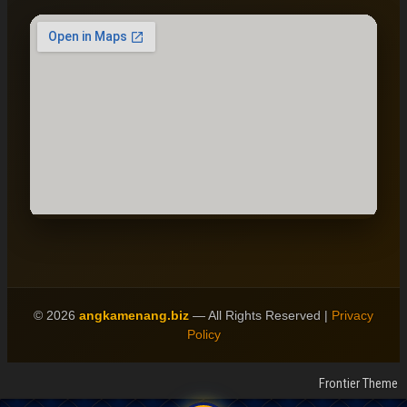
© 2026
angkamenang.biz
— All Rights Reserved |
Privacy
Policy
Frontier Theme