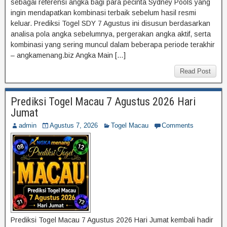
sebagai referensi angka bagi para pecinta Sydney Pools yang
ingin mendapatkan kombinasi terbaik sebelum hasil resmi
keluar. Prediksi Togel SDY 7 Agustus ini disusun berdasarkan
analisa pola angka sebelumnya, pergerakan angka aktif, serta
kombinasi yang sering muncul dalam beberapa periode terakhir
– angkamenang.biz Angka Main […]
Read Post
Prediksi Togel Macau 7 Agustus 2026 Hari
Jumat
admin
Agustus 7, 2026
Togel Macau
Comments
Prediksi Togel Macau 7 Agustus 2026 Hari Jumat kembali hadir