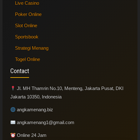
Live Casino
Poker Online
Slot Online
Sportsbook
Strategi Menang
Togel Online
Contact
Jl. MH Thamrin No.10, Menteng, Jakarta Pusat, DKI
Jakarta 10350, Indonesia
angkamenang.biz
angkamenang1@gmail.com
Online 24 Jam