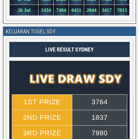
KELUARAN TOGEL SDY
LIVE RESULT SYDNEY