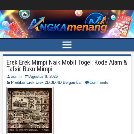
Erek Erek Mimpi Naik Mobil Togel: Kode Alam &
Tafsir Buku Mimpi
admin
Agustus 8, 2026
Prediksi Erek Erek 2D,3D,4D Bergambar
Comments