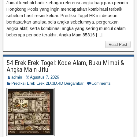
Jumat kembali hadir sebagai referensi angka bagi para pecinta
Hongkong Pools yang ingin mendapatkan kombinasi terbaik
sebelum hasil resmi keluar. Prediksi Togel HK ini disusun
berdasarkan analisa pola angka sebelumnya, pergerakan
angka aktif, serta kombinasi angka yang sering muncul dalam
beberapa periode terakhir. Angka Main 85316 […]
Read Post
54 Erek Erek Togel: Kode Alam, Buku Mimpi &
Angka Main Jitu
admin
Agustus 7, 2026
Prediksi Erek Erek 2D,3D,4D Bergambar
Comments