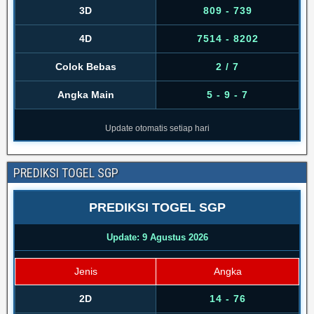
3D
809 - 739
4D
7514 - 8202
Colok Bebas
2 / 7
Angka Main
5 - 9 - 7
Update otomatis setiap hari
PREDIKSI TOGEL SGP
PREDIKSI TOGEL SGP
Update: 9 Agustus 2026
Jenis
Angka
2D
14 - 76