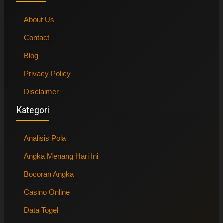
About Us
Contact
Blog
Privacy Policy
Disclaimer
Kategori
Analisis Pola
Angka Menang Hari Ini
Bocoran Angka
Casino Online
Data Togel