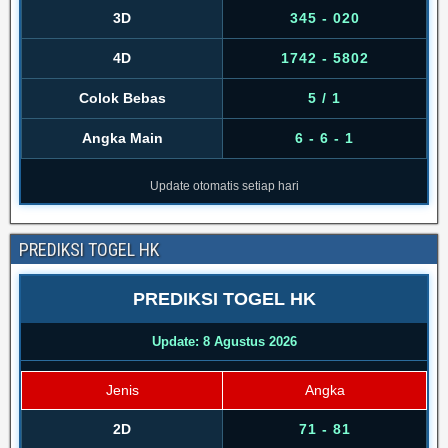
3D
345 - 020
4D
1742 - 5802
Colok Bebas
5 / 1
Angka Main
6 - 6 - 1
Update otomatis setiap hari
PREDIKSI TOGEL HK
PREDIKSI TOGEL HK
Update: 8 Agustus 2026
Jenis
Angka
2D
71 - 81