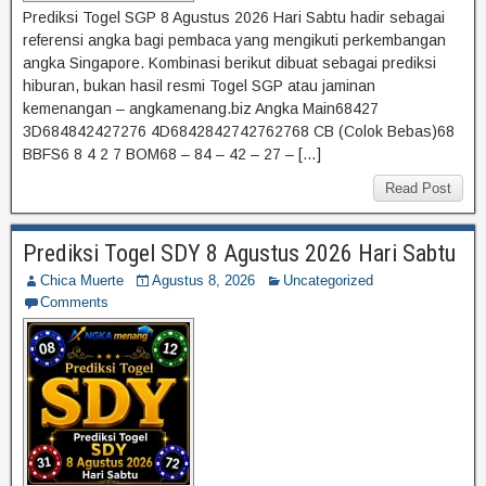
Prediksi Togel SGP 8 Agustus 2026 Hari Sabtu hadir sebagai
referensi angka bagi pembaca yang mengikuti perkembangan
angka Singapore. Kombinasi berikut dibuat sebagai prediksi
hiburan, bukan hasil resmi Togel SGP atau jaminan
kemenangan – angkamenang.biz Angka Main68427
3D684842427276 4D6842842742762768 CB (Colok Bebas)68
BBFS6 8 4 2 7 BOM68 – 84 – 42 – 27 – […]
Read Post
Prediksi Togel SDY 8 Agustus 2026 Hari Sabtu
Chica Muerte
Agustus 8, 2026
Uncategorized
Comments