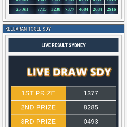
KELUARAN TOGEL SDY
LIVE RESULT SYDNEY