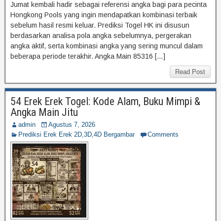
Jumat kembali hadir sebagai referensi angka bagi para pecinta
Hongkong Pools yang ingin mendapatkan kombinasi terbaik
sebelum hasil resmi keluar. Prediksi Togel HK ini disusun
berdasarkan analisa pola angka sebelumnya, pergerakan
angka aktif, serta kombinasi angka yang sering muncul dalam
beberapa periode terakhir. Angka Main 85316 […]
Read Post
54 Erek Erek Togel: Kode Alam, Buku Mimpi &
Angka Main Jitu
admin
Agustus 7, 2026
Prediksi Erek Erek 2D,3D,4D Bergambar
Comments