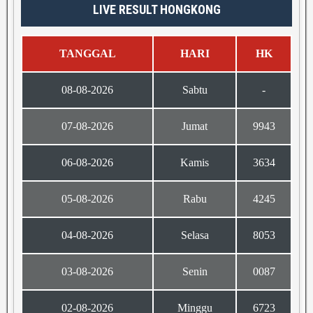
LIVE RESULT HONGKONG