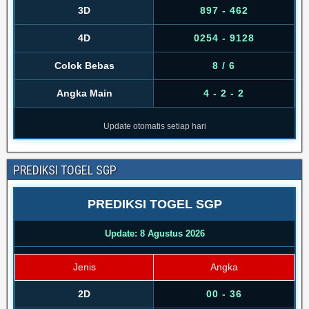
3D
897 - 462
4D
0254 - 9128
Colok Bebas
8 / 6
Angka Main
4 - 2 - 2
Update otomatis setiap hari
PREDIKSI TOGEL SGP
PREDIKSI TOGEL SGP
Update: 8 Agustus 2026
Jenis
Angka
2D
00 - 36