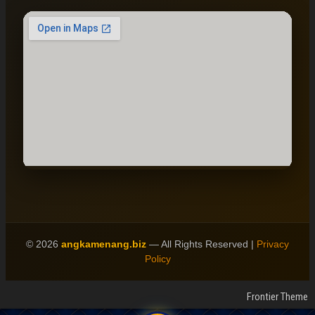
© 2026
angkamenang.biz
— All Rights Reserved |
Privacy
Policy
Frontier Theme