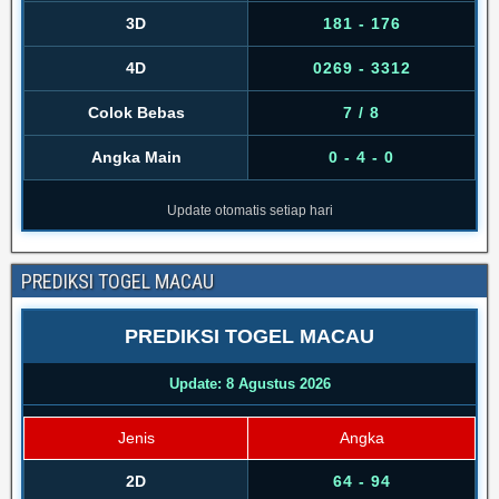
3D
181 - 176
4D
0269 - 3312
Colok Bebas
7 / 8
Angka Main
0 - 4 - 0
Update otomatis setiap hari
PREDIKSI TOGEL MACAU
PREDIKSI TOGEL MACAU
Update: 8 Agustus 2026
Jenis
Angka
2D
64 - 94