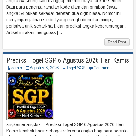
angka 54 sering kali di anggap memiliki daya tarik tersendiri.
Bagi para pencinta ramalan kode alam dan primbon Jawa,
angka 54 bukan sekadar deretan dua digit biasa. Nomor ini
menyimpan jalinan simbol yang menghubungkan mimpi,
peristiwa unik sehari-hari, dan prediksi angka keberuntungan.
Artikel ini akan mengupas […]
Read Post
Prediksi Togel SGP 6 Agustus 2026 Hari Kamis
admin
Agustus 6, 2026
Togel SGP
Comments
angkamenang.biz – Prediksi Togel SGP 6 Agustus 2026 Hari
Kamis kembali hadir sebagai referensi angka bagi para pecinta