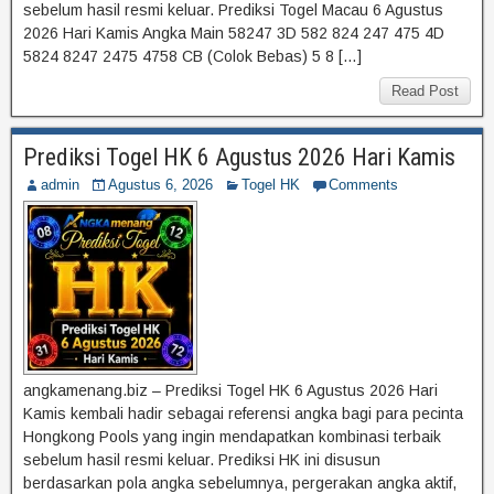
sebelum hasil resmi keluar. Prediksi Togel Macau 6 Agustus
2026 Hari Kamis Angka Main 58247 3D 582 824 247 475 4D
5824 8247 2475 4758 CB (Colok Bebas) 5 8 […]
Read Post
Prediksi Togel HK 6 Agustus 2026 Hari Kamis
admin
Agustus 6, 2026
Togel HK
Comments
angkamenang.biz – Prediksi Togel HK 6 Agustus 2026 Hari
Kamis kembali hadir sebagai referensi angka bagi para pecinta
Hongkong Pools yang ingin mendapatkan kombinasi terbaik
sebelum hasil resmi keluar. Prediksi HK ini disusun
berdasarkan pola angka sebelumnya, pergerakan angka aktif,