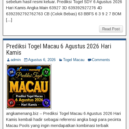
sebelum hasil resmi keluar. Prediksi Togel SDY 6 Agustus 2026
Hari Kamis Angka Main 63927 3D 639392927276 4D
6392392792762763 CB (Colok Bebas) 63 BBFS 6 3 9 2 7 BOM
[…]
Read Post
Prediksi Togel Macau 6 Agustus 2026 Hari
Kamis
admin
Agustus 6, 2026
Togel Macau
Comments
angkamenang.biz – Prediksi Togel Macau 6 Agustus 2026 Hari
Kamis kembali hadir sebagai referensi angka bagi para pecinta
Macau Pools yang ingin mendapatkan kombinasi terbaik