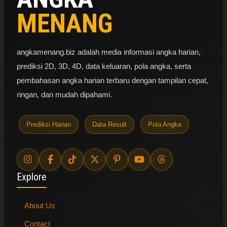
MENANG
angkamenang.biz adalah media informasi angka harian,
prediksi 2D, 3D, 4D, data keluaran, pola angka, serta
pembahasan angka harian terbaru dengan tampilan cepat,
ringan, dan mudah dipahami.
Prediksi Harian
Data Result
Pola Angka
Explore
About Us
Contact