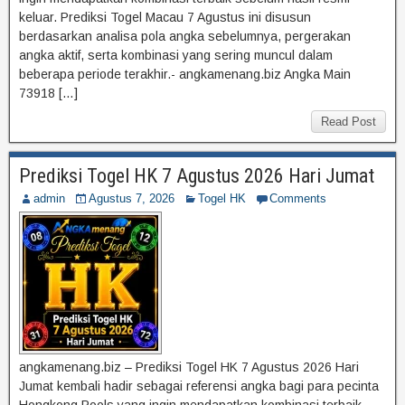
keluar. Prediksi Togel Macau 7 Agustus ini disusun
berdasarkan analisa pola angka sebelumnya, pergerakan
angka aktif, serta kombinasi yang sering muncul dalam
beberapa periode terakhir.- angkamenang.biz Angka Main
73918 […]
Read Post
Prediksi Togel HK 7 Agustus 2026 Hari Jumat
admin
Agustus 7, 2026
Togel HK
Comments
angkamenang.biz – Prediksi Togel HK 7 Agustus 2026 Hari
Jumat kembali hadir sebagai referensi angka bagi para pecinta