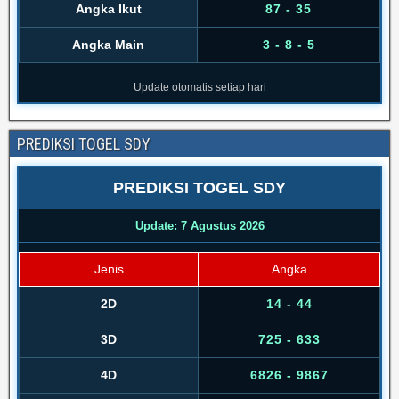
Angka Ikut
87 - 35
Angka Main
3 - 8 - 5
Update otomatis setiap hari
PREDIKSI TOGEL SDY
PREDIKSI TOGEL SDY
Update: 7 Agustus 2026
Jenis
Angka
2D
14 - 44
3D
725 - 633
4D
6826 - 9867