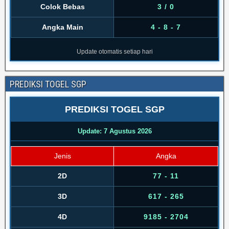
Colok Bebas
3 / 0
Angka Main
4 - 8 - 7
Update otomatis setiap hari
PREDIKSI TOGEL SGP
PREDIKSI TOGEL SGP
Update: 7 Agustus 2026
Jenis
Angka
2D
77 - 11
3D
617 - 265
4D
9185 - 2704