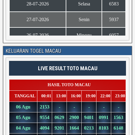
KELUARAN TOGEL MACAU
LIVE RESULT TOTO MACAU