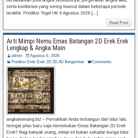
berdasarkan pola angka sebelumnya, pergerakan angka aktif,
serta kombinasi yang sering muncul dalam beberapa periode
terakhir. Prediksi Togel HK 6 Agustus 2026 […]
Read Post
Arti Mimpi Nemu Emas Batangan 2D Erek Erek
Lengkap & Angka Main
admin
Agustus 6, 2026
Prediksi Erek Erek 2D,3D,4D Bergambar
Comments
angkamenang.biz – Pernahkah Anda terbangun dari tidur lalu
teringat jelas baru saja menemukan Emas Batangan 2D Erek
Erek? Bagi banyak orang, mimpi ini bukan sekadar bunga tidur