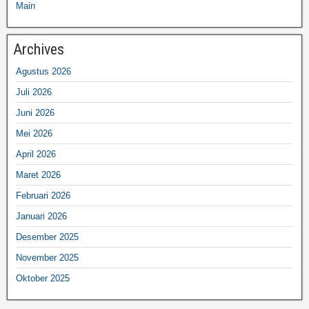
Main
Archives
Agustus 2026
Juli 2026
Juni 2026
Mei 2026
April 2026
Maret 2026
Februari 2026
Januari 2026
Desember 2025
November 2025
Oktober 2025