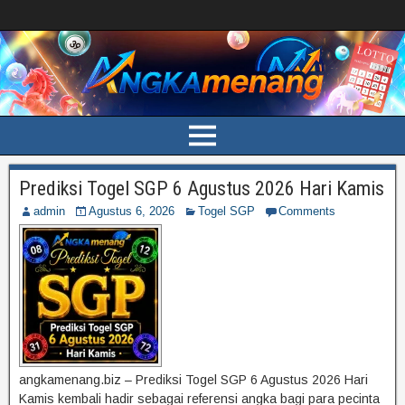
Prediksi Togel SGP 6 Agustus 2026 Hari Kamis
admin
Agustus 6, 2026
Togel SGP
Comments
angkamenang.biz – Prediksi Togel SGP 6 Agustus 2026 Hari
Kamis kembali hadir sebagai referensi angka bagi para pecinta