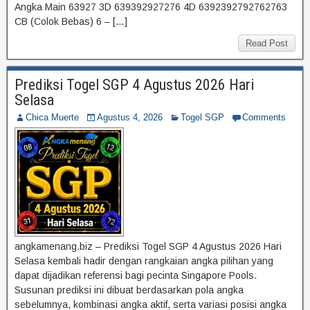
Angka Main 63927 3D 639392927276 4D 6392392792762763
CB (Colok Bebas) 6 – […]
Read Post
Prediksi Togel SGP 4 Agustus 2026 Hari
Selasa
Chica Muerte
Agustus 4, 2026
Togel SGP
Comments
angkamenang.biz – Prediksi Togel SGP 4 Agustus 2026 Hari
Selasa kembali hadir dengan rangkaian angka pilihan yang
dapat dijadikan referensi bagi pecinta Singapore Pools.
Susunan prediksi ini dibuat berdasarkan pola angka
sebelumnya, kombinasi angka aktif, serta variasi posisi angka