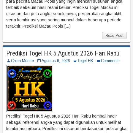
para pecinta Macau Pools yang ingin mencari susunan angka
terbaik sebelum hasil resmi keluar. Prediksi Togel Macau ini
disusun dari pola angka sebelumnya, pergerakan angka aktif,
serta kombinasi yang sering muncul dalam beberapa periode
terakhir. Prediksi Macau Pools […]
Read Post
Prediksi Togel HK 5 Agustus 2026 Hari Rabu
Chica Muerte
Agustus 6, 2026
Togel HK
Comments
Prediksi Togel HK 5 Agustus 2026 Hari Rabu kembali hadir
sebagai referensi angka yang dapat digunakan untuk melihat
kombinasi terbaru. Prediksi ini disusun berdasarkan pola angka