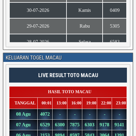
KELUARAN TOGEL MACAU
LIVE RESULT TOTO MACAU