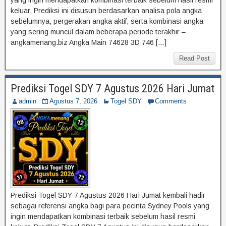
yang ingin mendapatkan kombinasi terbaik sebelum hasil resmi
keluar. Prediksi ini disusun berdasarkan analisa pola angka
sebelumnya, pergerakan angka aktif, serta kombinasi angka
yang sering muncul dalam beberapa periode terakhir –
angkamenang.biz Angka Main 74628 3D 746 […]
Read Post
Prediksi Togel SDY 7 Agustus 2026 Hari Jumat
admin
Agustus 7, 2026
Togel SDY
Comments
Prediksi Togel SDY 7 Agustus 2026 Hari Jumat kembali hadir
sebagai referensi angka bagi para pecinta Sydney Pools yang
ingin mendapatkan kombinasi terbaik sebelum hasil resmi