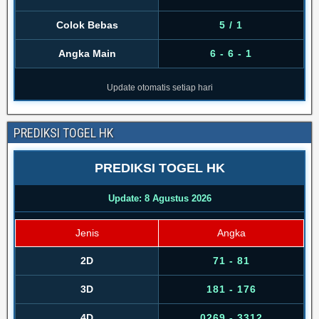
Colok Bebas
5 / 1
Angka Main
6 - 6 - 1
Update otomatis setiap hari
PREDIKSI TOGEL HK
PREDIKSI TOGEL HK
Update: 8 Agustus 2026
Jenis
Angka
2D
71 - 81
3D
181 - 176
4D
0269 - 3312