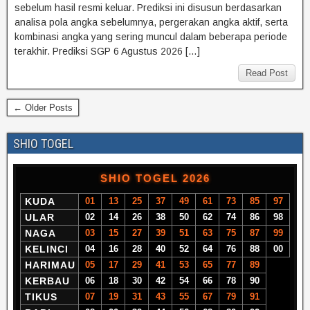
sebelum hasil resmi keluar. Prediksi ini disusun berdasarkan
analisa pola angka sebelumnya, pergerakan angka aktif, serta
kombinasi angka yang sering muncul dalam beberapa periode
terakhir. Prediksi SGP 6 Agustus 2026 […]
Read Post
← Older Posts
SHIO TOGEL
SHIO TOGEL 2026
KUDA
01
13
25
37
49
61
73
85
97
ULAR
02
14
26
38
50
62
74
86
98
NAGA
03
15
27
39
51
63
75
87
99
KELINCI
04
16
28
40
52
64
76
88
00
HARIMAU
05
17
29
41
53
65
77
89
KERBAU
06
18
30
42
54
66
78
90
TIKUS
07
19
31
43
55
67
79
91