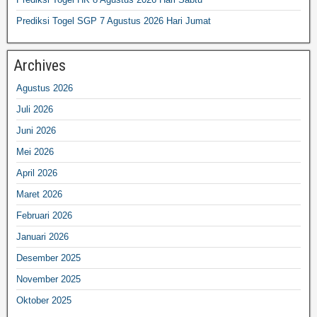
Prediksi Togel SGP 7 Agustus 2026 Hari Jumat
Archives
Agustus 2026
Juli 2026
Juni 2026
Mei 2026
April 2026
Maret 2026
Februari 2026
Januari 2026
Desember 2025
November 2025
Oktober 2025