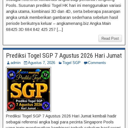
Pools. Susunan prediksi Togel HK hari ini menggunakan variasi
angka utama, kombinasi 3D dan 4D, serta beberapa pasangan
angka untuk memberikan gambaran sederhana sebelum hasil
periode berikutnya keluar – angkamenang.biz Angka Main
68425 3D 684 842 425 257 […]
Read Post
Prediksi Togel SGP 7 Agustus 2026 Hari Jumat
admin
Agustus 7, 2026
Togel SGP
Comments
Prediksi Togel SGP 7 Agustus 2026 Hari Jumat kembali hadir
sebagai referensi angka bagi para pecinta Singapore Pools