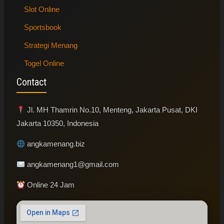
Slot Online
Sportsbook
Strategi Menang
Togel Online
Contact
Jl. MH Thamrin No.10, Menteng, Jakarta Pusat, DKI
Jakarta 10350, Indonesia
angkamenang.biz
angkamenang1@gmail.com
Online 24 Jam