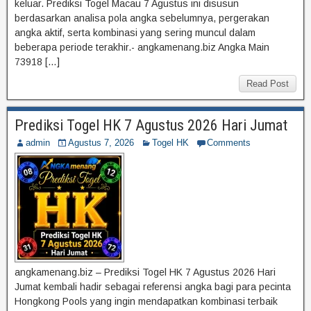
keluar. Prediksi Togel Macau 7 Agustus ini disusun
berdasarkan analisa pola angka sebelumnya, pergerakan
angka aktif, serta kombinasi yang sering muncul dalam
beberapa periode terakhir.- angkamenang.biz Angka Main
73918 […]
Read Post
Prediksi Togel HK 7 Agustus 2026 Hari Jumat
admin
Agustus 7, 2026
Togel HK
Comments
angkamenang.biz – Prediksi Togel HK 7 Agustus 2026 Hari
Jumat kembali hadir sebagai referensi angka bagi para pecinta
Hongkong Pools yang ingin mendapatkan kombinasi terbaik