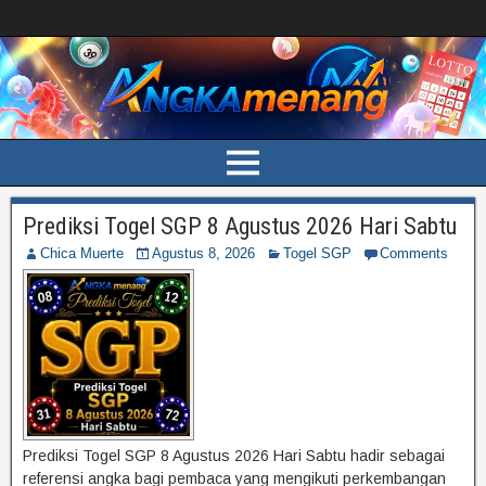
Prediksi Togel SGP 8 Agustus 2026 Hari Sabtu
Chica Muerte
Agustus 8, 2026
Togel SGP
Comments
Prediksi Togel SGP 8 Agustus 2026 Hari Sabtu hadir sebagai
referensi angka bagi pembaca yang mengikuti perkembangan