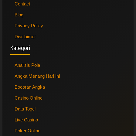
Contact
Blog
Privacy Policy
Disclaimer
Kategori
Analisis Pola
Angka Menang Hari Ini
Bocoran Angka
Casino Online
Data Togel
Live Casino
Poker Online