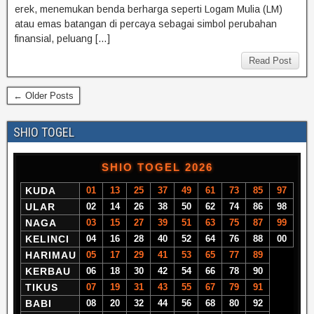
erek, menemukan benda berharga seperti Logam Mulia (LM)
atau emas batangan di percaya sebagai simbol perubahan
finansial, peluang […]
Read Post
← Older Posts
SHIO TOGEL
SHIO TOGEL 2026
KUDA
01
13
25
37
49
61
73
85
97
ULAR
02
14
26
38
50
62
74
86
98
NAGA
03
15
27
39
51
63
75
87
99
KELINCI
04
16
28
40
52
64
76
88
00
HARIMAU
05
17
29
41
53
65
77
89
KERBAU
06
18
30
42
54
66
78
90
TIKUS
07
19
31
43
55
67
79
91
BABI
08
20
32
44
56
68
80
92