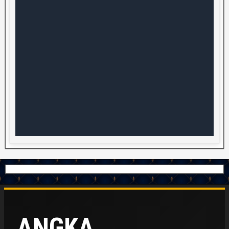
ANGKA