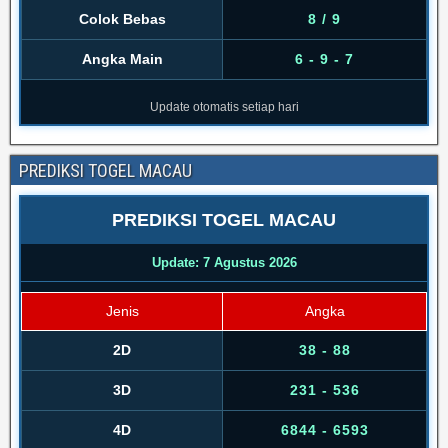
Colok Bebas
8 / 9
Angka Main
6 - 9 - 7
Update otomatis setiap hari
PREDIKSI TOGEL MACAU
PREDIKSI TOGEL MACAU
Update: 7 Agustus 2026
Jenis
Angka
2D
38 - 88
3D
231 - 536
4D
6844 - 6593