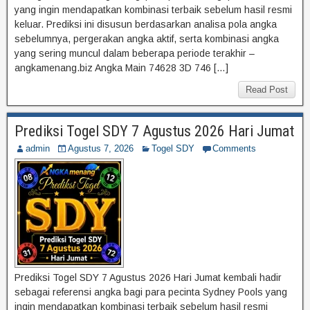
yang ingin mendapatkan kombinasi terbaik sebelum hasil resmi
keluar. Prediksi ini disusun berdasarkan analisa pola angka
sebelumnya, pergerakan angka aktif, serta kombinasi angka
yang sering muncul dalam beberapa periode terakhir –
angkamenang.biz Angka Main 74628 3D 746 […]
Read Post
Prediksi Togel SDY 7 Agustus 2026 Hari Jumat
admin
Agustus 7, 2026
Togel SDY
Comments
Prediksi Togel SDY 7 Agustus 2026 Hari Jumat kembali hadir
sebagai referensi angka bagi para pecinta Sydney Pools yang
ingin mendapatkan kombinasi terbaik sebelum hasil resmi