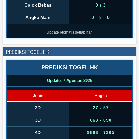
Colok Bebas
9 / 3
Angka Main
0 - 8 - 0
Update otomatis setiap hari
PREDIKSI TOGEL HK
PREDIKSI TOGEL HK
Update: 7 Agustus 2026
Jenis
Angka
2D
27 - 57
3D
663 - 690
4D
9883 - 7305