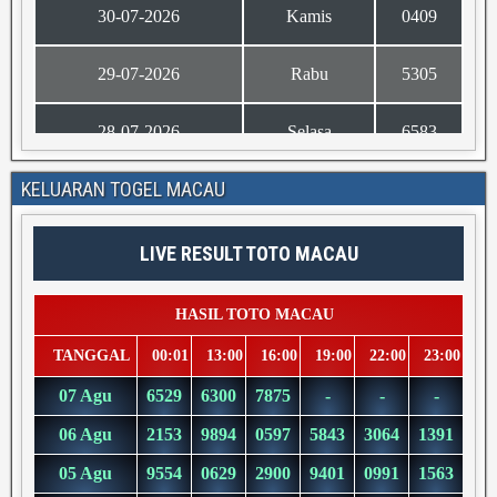
KELUARAN TOGEL MACAU
LIVE RESULT TOTO MACAU