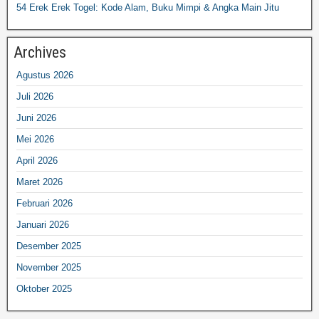
54 Erek Erek Togel: Kode Alam, Buku Mimpi & Angka Main Jitu
Archives
Agustus 2026
Juli 2026
Juni 2026
Mei 2026
April 2026
Maret 2026
Februari 2026
Januari 2026
Desember 2025
November 2025
Oktober 2025