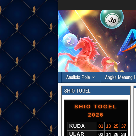
Analisis Pola
Angka Menang Ha
SHIO TOGEL
SHIO TOGEL
2026
KUDA
01
13
25
37
49
ULAR
02
14
26
38
50