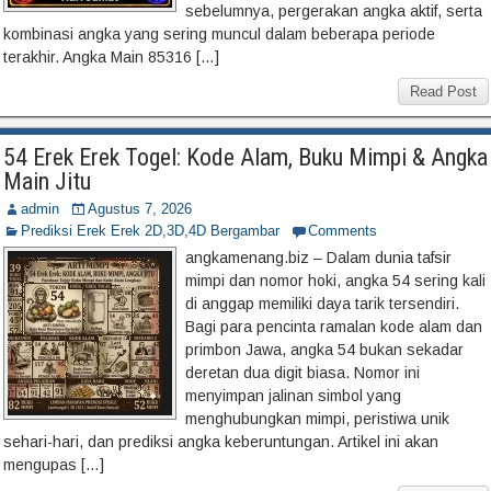
sebelumnya, pergerakan angka aktif, serta
kombinasi angka yang sering muncul dalam beberapa periode
terakhir. Angka Main 85316 […]
Read Post
54 Erek Erek Togel: Kode Alam, Buku Mimpi & Angka
Main Jitu
admin
Agustus 7, 2026
Prediksi Erek Erek 2D,3D,4D Bergambar
Comments
angkamenang.biz – Dalam dunia tafsir
mimpi dan nomor hoki, angka 54 sering kali
di anggap memiliki daya tarik tersendiri.
Bagi para pencinta ramalan kode alam dan
primbon Jawa, angka 54 bukan sekadar
deretan dua digit biasa. Nomor ini
menyimpan jalinan simbol yang
menghubungkan mimpi, peristiwa unik
sehari-hari, dan prediksi angka keberuntungan. Artikel ini akan
mengupas […]