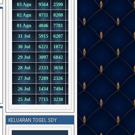
KELUARAN TOGEL SDY