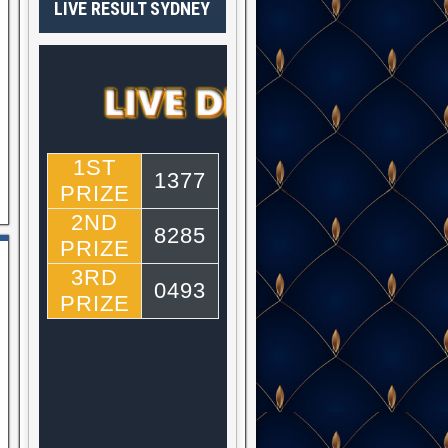
LIVE RESULT SYDNEY