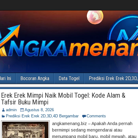
ri Ini
Bocoran Angka
Data Togel
Prediksi Erek Erek 2D,3
Erek Erek Mimpi Naik Mobil Togel: Kode Alam &
Tafsir Buku Mimpi
admin
Agustus 8, 2026
Prediksi Erek Erek 2D,3D,4D Bergambar
Comments
angkamenang.biz – Apakah Anda pernah
61
73
85
97
bermimpi sedang mengendarai atau
62
74
86
98
menumpang mobil baru, mobil mewah, atau