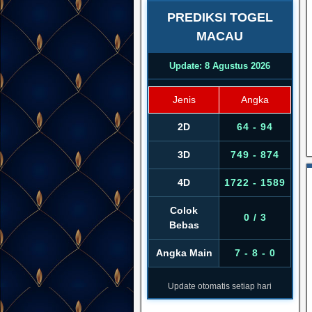
PREDIKSI TOGEL
MACAU
Update: 8 Agustus 2026
Jenis
Angka
2D
64 - 94
3D
749 - 874
4D
1722 - 1589
Colok
0 / 3
Bebas
Angka Main
7 - 8 - 0
Update otomatis setiap hari