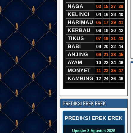
NAGA
03
15
27
39
51
KELINCI
04
16
28
40
52
HARIMAU
05
17
29
41
53
KERBAU
06
18
30
42
54
TIKUS
07
19
31
43
55
BABI
08
20
32
44
56
ANJING
09
21
33
45
57
AYAM
10
22
34
46
58
MONYET
11
23
35
47
59
KAMBING
12
24
36
48
60
PREDIKSI EREK EREK
PREDIKSI EREK EREK
Update: 8 Agustus 2026