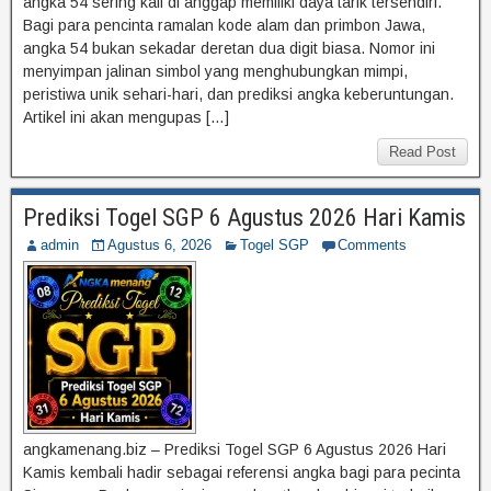
angka 54 sering kali di anggap memiliki daya tarik tersendiri.
Bagi para pencinta ramalan kode alam dan primbon Jawa,
angka 54 bukan sekadar deretan dua digit biasa. Nomor ini
menyimpan jalinan simbol yang menghubungkan mimpi,
peristiwa unik sehari-hari, dan prediksi angka keberuntungan.
Artikel ini akan mengupas […]
Read Post
Prediksi Togel SGP 6 Agustus 2026 Hari Kamis
admin
Agustus 6, 2026
Togel SGP
Comments
angkamenang.biz – Prediksi Togel SGP 6 Agustus 2026 Hari
Kamis kembali hadir sebagai referensi angka bagi para pecinta