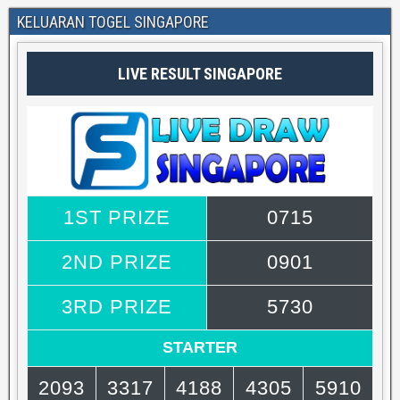
KELUARAN TOGEL SINGAPORE
LIVE RESULT SINGAPORE