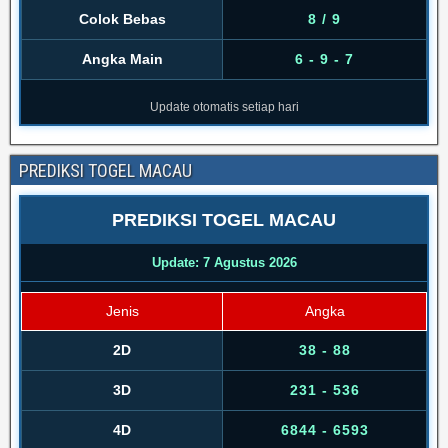
Colok Bebas
8 / 9
Angka Main
6 - 9 - 7
Update otomatis setiap hari
PREDIKSI TOGEL MACAU
PREDIKSI TOGEL MACAU
Update: 7 Agustus 2026
Jenis
Angka
2D
38 - 88
3D
231 - 536
4D
6844 - 6593