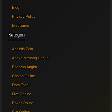
Blog
Privacy Policy
Disclaimer
Kategori
Analisis Pola
Angka Menang Hari Ini
Bocoran Angka
Casino Online
Data Togel
Live Casino
Poker Online
Slot Online