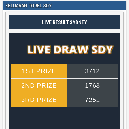
KELUARAN TOGEL SDY
LIVE RESULT SYDNEY