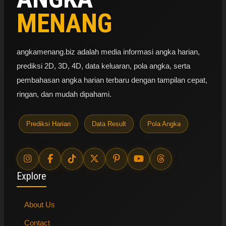
MENANG
angkamenang.biz adalah media informasi angka harian,
prediksi 2D, 3D, 4D, data keluaran, pola angka, serta
pembahasan angka harian terbaru dengan tampilan cepat,
ringan, dan mudah dipahami.
Prediksi Harian
Data Result
Pola Angka
Explore
About Us
Contact