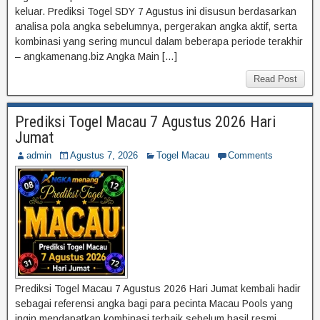
keluar. Prediksi Togel SDY 7 Agustus ini disusun berdasarkan
analisa pola angka sebelumnya, pergerakan angka aktif, serta
kombinasi yang sering muncul dalam beberapa periode terakhir
– angkamenang.biz Angka Main […]
Read Post
Prediksi Togel Macau 7 Agustus 2026 Hari
Jumat
admin
Agustus 7, 2026
Togel Macau
Comments
Prediksi Togel Macau 7 Agustus 2026 Hari Jumat kembali hadir
sebagai referensi angka bagi para pecinta Macau Pools yang
ingin mendapatkan kombinasi terbaik sebelum hasil resmi