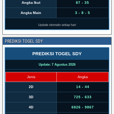
Angka Ikut
87 - 35
Angka Main
3 - 8 - 5
Update otomatis setiap hari
PREDIKSI TOGEL SDY
PREDIKSI TOGEL SDY
Update: 7 Agustus 2026
Jenis
Angka
2D
14 - 44
3D
725 - 633
4D
6826 - 9867