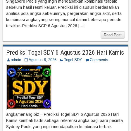
Singapore Pools yang ingin mendapatkan kombinasi terbaik
sebelum hasil resmi keluar. Prediksi ini disusun berdasarkan
analisa pola angka sebelumnya, pergerakan angka aktif, serta
kombinasi angka yang sering muncul dalam beberapa periode
terakhir. Prediksi SGP 6 Agustus 2026 […]
Read Post
Prediksi Togel SDY 6 Agustus 2026 Hari Kamis
admin
Agustus 6, 2026
Togel SDY
Comments
angkamenang.biz – Prediksi Togel SDY 6 Agustus 2026 Hari
Kamis kembali hadir sebagai referensi angka bagi para pecinta
Sydney Pools yang ingin mendapatkan kombinasi terbaik