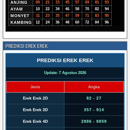
ANJING
09
21
33
45
57
69
81
93
AYAM
10
22
34
46
58
70
82
94
MONYET
11
23
35
47
59
71
83
95
KAMBING
12
24
36
48
60
72
84
96
PREDIKSI EREK EREK
PREDIKSI EREK EREK
Update: 7 Agustus 2026
Jenis
Angka
Erek Erek 2D
82 - 27
Erek Erek 3D
357 - 914
Erek Erek 4D
2886 - 8859