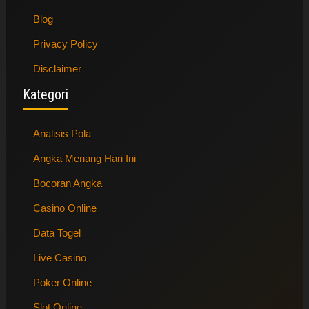
Blog
Privacy Policy
Disclaimer
Kategori
Analisis Pola
Angka Menang Hari Ini
Bocoran Angka
Casino Online
Data Togel
Live Casino
Poker Online
Slot Online