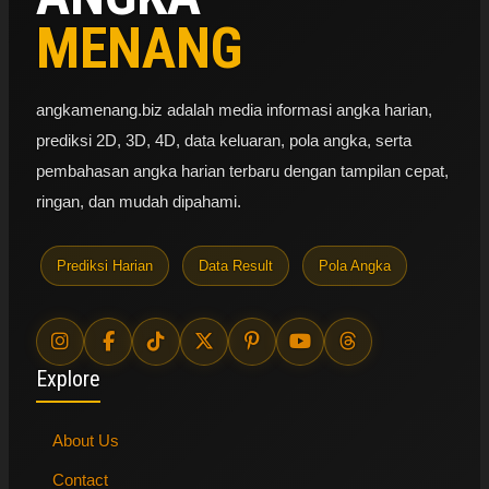
MENANG
angkamenang.biz adalah media informasi angka harian,
prediksi 2D, 3D, 4D, data keluaran, pola angka, serta
pembahasan angka harian terbaru dengan tampilan cepat,
ringan, dan mudah dipahami.
Prediksi Harian
Data Result
Pola Angka
Explore
About Us
Contact