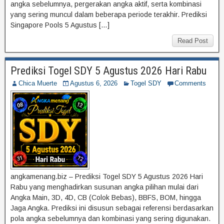
angka sebelumnya, pergerakan angka aktif, serta kombinasi
yang sering muncul dalam beberapa periode terakhir. Prediksi
Singapore Pools 5 Agustus […]
Read Post
Prediksi Togel SDY 5 Agustus 2026 Hari Rabu
Chica Muerte
Agustus 6, 2026
Togel SDY
Comments
angkamenang.biz – Prediksi Togel SDY 5 Agustus 2026 Hari
Rabu yang menghadirkan susunan angka pilihan mulai dari
Angka Main, 3D, 4D, CB (Colok Bebas), BBFS, BOM, hingga
Jaga Angka. Prediksi ini disusun sebagai referensi berdasarkan
pola angka sebelumnya dan kombinasi yang sering digunakan.