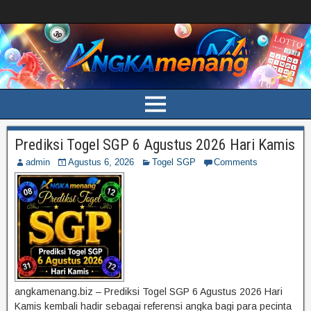
Prediksi Togel SGP 6 Agustus 2026 Hari Kamis
admin
Agustus 6, 2026
Togel SGP
Comments
angkamenang.biz – Prediksi Togel SGP 6 Agustus 2026 Hari
Kamis kembali hadir sebagai referensi angka bagi para pecinta