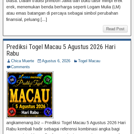
biasa. Dalam tradisi primbon Jawa dan buku tafsir mimpi erek
erek, menemukan benda berharga seperti Logam Mulia (LM)
atau emas batangan di percaya sebagai simbol perubahan
finansial, peluang […]
Read Post
Prediksi Togel Macau 5 Agustus 2026 Hari
Rabu
Chica Muerte
Agustus 6, 2026
Togel Macau
Comments
angkamenang.biz – Prediksi Togel Macau 5 Agustus 2026 Hari
Rabu kembali hadir sebagai referensi kombinasi angka bagi