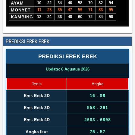
AYAM
10
22
34
46
58
70
82
94
MONYET
11
23
35
47
59
71
83
95
KAMBING
12
24
36
48
60
72
84
96
PREDIKSI EREK EREK
PREDIKSI EREK EREK
Update: 6 Agustus 2026
Jenis
Angka
Erek Erek 2D
16 - 98
Erek Erek 3D
558 - 291
Erek Erek 4D
2663 - 6898
Angka Ikut
75 - 57