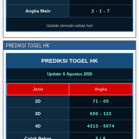
Angka Main
2 - 1 - 7
Update otomatis setiap hari
PREDIKSI TOGEL HK
PREDIKSI TOGEL HK
Update: 6 Agustus 2026
Jenis
Angka
2D
71 - 05
3D
650 - 122
4D
4313 - 5074
Colok Bebas
5 / 8