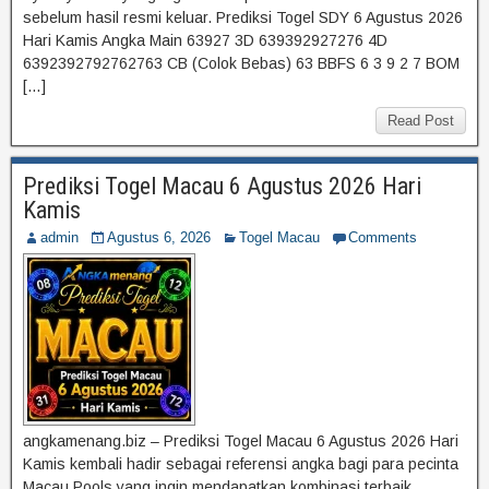
sebelum hasil resmi keluar. Prediksi Togel SDY 6 Agustus 2026
Hari Kamis Angka Main 63927 3D 639392927276 4D
6392392792762763 CB (Colok Bebas) 63 BBFS 6 3 9 2 7 BOM
[…]
Read Post
Prediksi Togel Macau 6 Agustus 2026 Hari
Kamis
admin
Agustus 6, 2026
Togel Macau
Comments
angkamenang.biz – Prediksi Togel Macau 6 Agustus 2026 Hari
Kamis kembali hadir sebagai referensi angka bagi para pecinta
Macau Pools yang ingin mendapatkan kombinasi terbaik