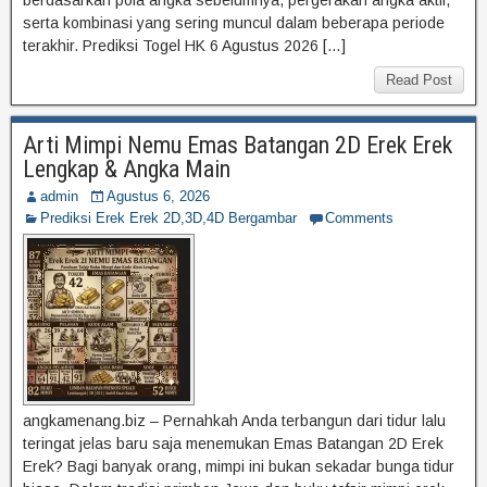
berdasarkan pola angka sebelumnya, pergerakan angka aktif,
serta kombinasi yang sering muncul dalam beberapa periode
terakhir. Prediksi Togel HK 6 Agustus 2026 […]
Read Post
Arti Mimpi Nemu Emas Batangan 2D Erek Erek
Lengkap & Angka Main
admin
Agustus 6, 2026
Prediksi Erek Erek 2D,3D,4D Bergambar
Comments
angkamenang.biz – Pernahkah Anda terbangun dari tidur lalu
teringat jelas baru saja menemukan Emas Batangan 2D Erek
Erek? Bagi banyak orang, mimpi ini bukan sekadar bunga tidur