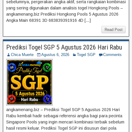
sebelumnya, pergerakan angka aktif, serta rangkaian kombinasi
yang sering digunakan dalam analisis togel Hongkong Pools –
angkamenang.biz Prediksi Hongkong Pools 5 Agustus 2026
Angka Main 68391 3D 683839391916 4D […]
Read Post
Prediksi Togel SGP 5 Agustus 2026 Hari Rabu
Chica Muerte
Agustus 6, 2026
Togel SGP
Comments
angkamenang.biz – Prediksi Togel SGP 5 Agustus 2026 Hari
Rabu kembali hadir sebagai referensi angka bagi para pecinta
Singapore Pools yang ingin mencari kombinasi terbaik sebelum
hasil resmi keluar. Prediksi Togel SGP ini disusun dari pola