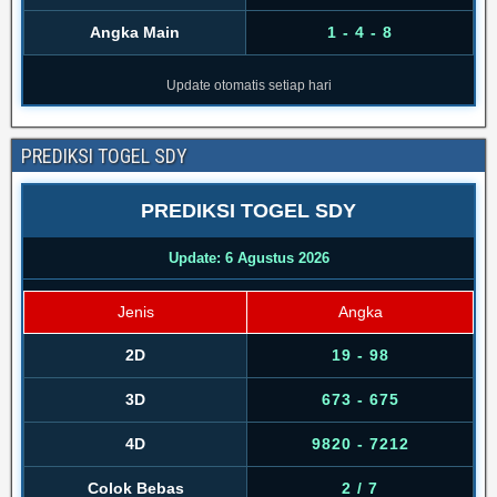
Angka Main
1 - 4 - 8
Update otomatis setiap hari
PREDIKSI TOGEL SDY
PREDIKSI TOGEL SDY
Update: 6 Agustus 2026
Jenis
Angka
2D
19 - 98
3D
673 - 675
4D
9820 - 7212
Colok Bebas
2 / 7