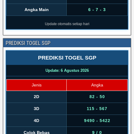
Angka Main
6 - 7 - 3
Update otomatis setiap hari
PREDIKSI TOGEL SGP
PREDIKSI TOGEL SGP
Update: 6 Agustus 2026
Jenis
Angka
2D
82 - 50
3D
115 - 567
4D
9490 - 5422
Colok Bebas
9 / 0