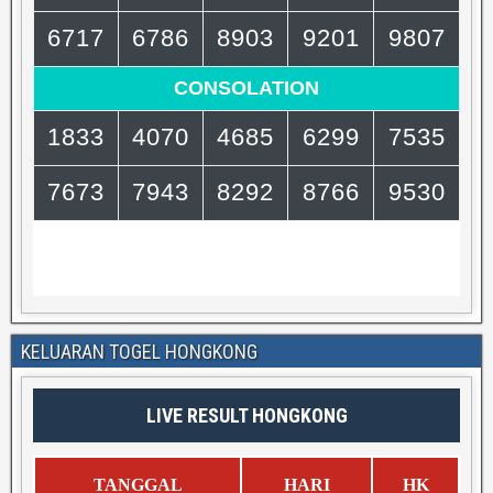
KELUARAN TOGEL HONGKONG
LIVE RESULT HONGKONG