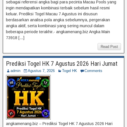
sebagai referensi angka bagi para pecinta Macau Pools yang
ingin mendapatkan kombinasi terbaik sebelum hasil resmi
keluar. Prediksi Togel Macau 7 Agustus ini disusun
berdasarkan analisa pola angka sebelumnya, pergerakan
angka aktif, serta kombinasi yang sering muncul dalam
beberapa periode terakhir.- angkamenang.biz Angka Main
73918 […]
Read Post
Prediksi Togel HK 7 Agustus 2026 Hari Jumat
admin
Agustus 7, 2026
Togel HK
Comments
angkamenang.biz – Prediksi Togel HK 7 Agustus 2026 Hari