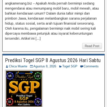
angkamenang.biz – Apakah Anda pernah bermimpi sedang
mengendarai atau menumpang mobil baru, mobil mewah, atau
bahkan kendaraan umum? Dalam dunia tafsir mimpi dan
primbon Jawa, kendaraan melambangkan sarana perjalanan
hidup, status sosial, serta arah tujuan finansial seseorang.
Oleh karena itu, pengalaman bermimpi naik mobil sering kali
dipercaya membawa petunjuk atau isyarat keberuntungan
tersendiri. Artikel ini […]
Read Post
Prediksi Togel SGP 8 Agustus 2026 Hari Sabtu
Chica Muerte
Agustus 8, 2026
Togel SGP
Comments