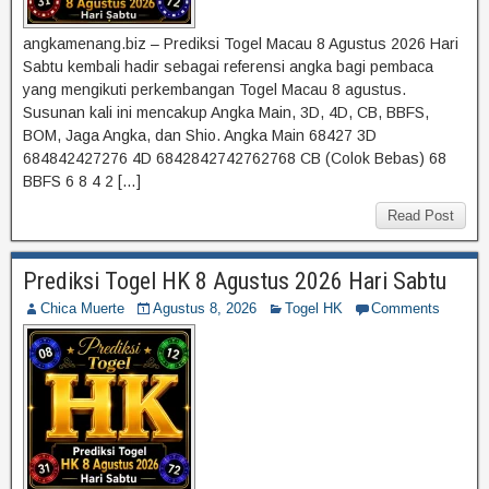
angkamenang.biz – Prediksi Togel Macau 8 Agustus 2026 Hari
Sabtu kembali hadir sebagai referensi angka bagi pembaca
yang mengikuti perkembangan Togel Macau 8 agustus.
Susunan kali ini mencakup Angka Main, 3D, 4D, CB, BBFS,
BOM, Jaga Angka, dan Shio. Angka Main 68427 3D
684842427276 4D 6842842742762768 CB (Colok Bebas) 68
BBFS 6 8 4 2 […]
Read Post
Prediksi Togel HK 8 Agustus 2026 Hari Sabtu
Chica Muerte
Agustus 8, 2026
Togel HK
Comments