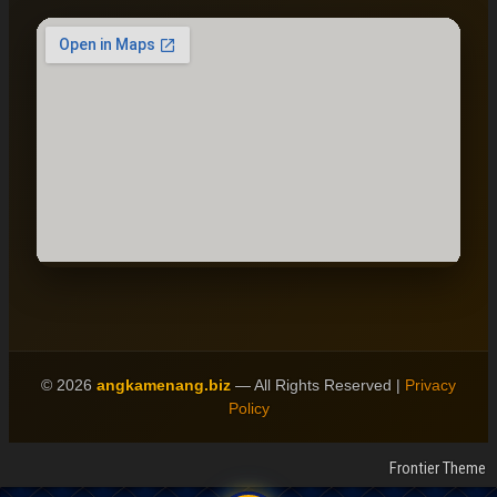
© 2026
angkamenang.biz
— All Rights Reserved |
Privacy
Policy
Frontier Theme