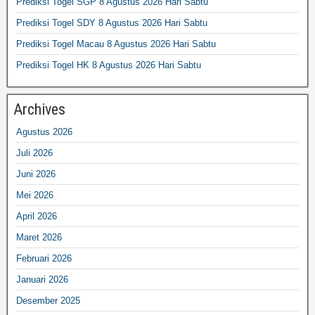
Prediksi Togel SGP 8 Agustus 2026 Hari Sabtu
Prediksi Togel SDY 8 Agustus 2026 Hari Sabtu
Prediksi Togel Macau 8 Agustus 2026 Hari Sabtu
Prediksi Togel HK 8 Agustus 2026 Hari Sabtu
Archives
Agustus 2026
Juli 2026
Juni 2026
Mei 2026
April 2026
Maret 2026
Februari 2026
Januari 2026
Desember 2025