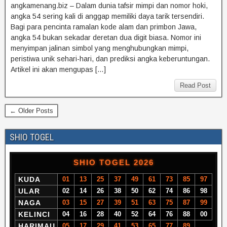
angkamenang.biz – Dalam dunia tafsir mimpi dan nomor hoki,
angka 54 sering kali di anggap memiliki daya tarik tersendiri.
Bagi para pencinta ramalan kode alam dan primbon Jawa,
angka 54 bukan sekadar deretan dua digit biasa. Nomor ini
menyimpan jalinan simbol yang menghubungkan mimpi,
peristiwa unik sehari-hari, dan prediksi angka keberuntungan.
Artikel ini akan mengupas […]
Read Post
← Older Posts
SHIO TOGEL
SHIO TOGEL 2026
KUDA
01
13
25
37
49
61
73
85
97
ULAR
02
14
26
38
50
62
74
86
98
NAGA
03
15
27
39
51
63
75
87
99
KELINCI
04
16
28
40
52
64
76
88
00
HARIMAU
05
17
29
41
53
65
77
89