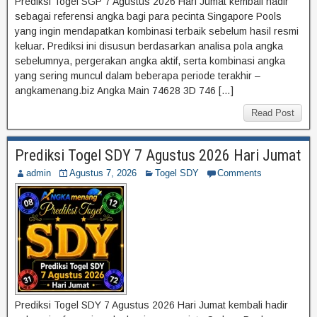
Prediksi Togel SGP 7 Agustus 2026 Hari Jumat kembali hadir
sebagai referensi angka bagi para pecinta Singapore Pools
yang ingin mendapatkan kombinasi terbaik sebelum hasil resmi
keluar. Prediksi ini disusun berdasarkan analisa pola angka
sebelumnya, pergerakan angka aktif, serta kombinasi angka
yang sering muncul dalam beberapa periode terakhir –
angkamenang.biz Angka Main 74628 3D 746 […]
Read Post
Prediksi Togel SDY 7 Agustus 2026 Hari Jumat
admin
Agustus 7, 2026
Togel SDY
Comments
Prediksi Togel SDY 7 Agustus 2026 Hari Jumat kembali hadir