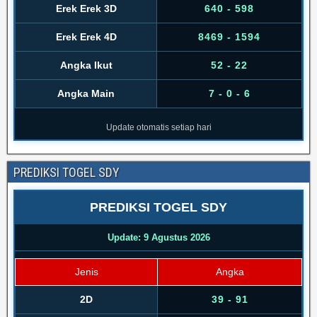
Erek Erek 3D
640 - 598
Erek Erek 4D
8469 - 1594
Angka Ikut
52 - 22
Angka Main
7 - 0 - 6
Update otomatis setiap hari
PREDIKSI TOGEL SDY
PREDIKSI TOGEL SDY
Update: 9 Agustus 2026
Jenis
Angka
2D
39 - 91