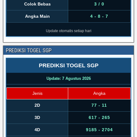
Colok Bebas
3 / 0
Angka Main
4 - 8 - 7
Update otomatis setiap hari
PREDIKSI TOGEL SGP
PREDIKSI TOGEL SGP
Update: 7 Agustus 2026
Jenis
Angka
2D
77 - 11
3D
617 - 265
4D
9185 - 2704