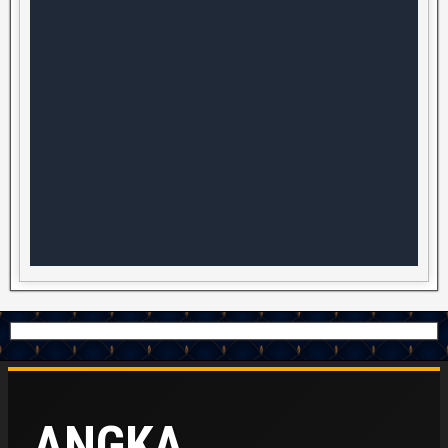
ANGKA