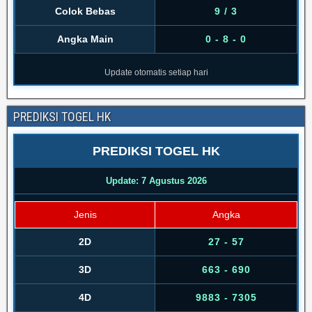
Colok Bebas
9 / 3
Angka Main
0 - 8 - 0
Update otomatis setiap hari
PREDIKSI TOGEL HK
PREDIKSI TOGEL HK
Update: 7 Agustus 2026
Jenis
Angka
2D
27 - 57
3D
663 - 690
4D
9883 - 7305