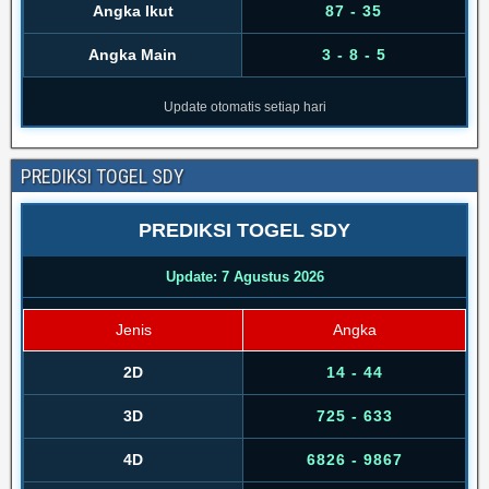
Angka Ikut
87 - 35
Angka Main
3 - 8 - 5
Update otomatis setiap hari
PREDIKSI TOGEL SDY
PREDIKSI TOGEL SDY
Update: 7 Agustus 2026
Jenis
Angka
2D
14 - 44
3D
725 - 633
4D
6826 - 9867