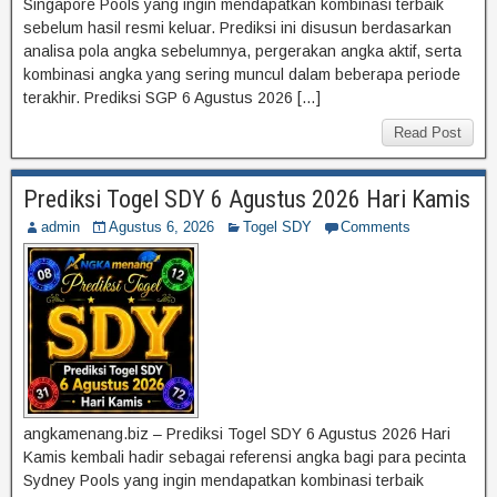
Singapore Pools yang ingin mendapatkan kombinasi terbaik
sebelum hasil resmi keluar. Prediksi ini disusun berdasarkan
analisa pola angka sebelumnya, pergerakan angka aktif, serta
kombinasi angka yang sering muncul dalam beberapa periode
terakhir. Prediksi SGP 6 Agustus 2026 […]
Read Post
Prediksi Togel SDY 6 Agustus 2026 Hari Kamis
admin
Agustus 6, 2026
Togel SDY
Comments
angkamenang.biz – Prediksi Togel SDY 6 Agustus 2026 Hari
Kamis kembali hadir sebagai referensi angka bagi para pecinta
Sydney Pools yang ingin mendapatkan kombinasi terbaik