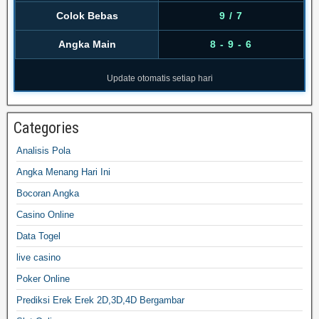
Colok Bebas
9 / 7
Angka Main
8 - 9 - 6
Update otomatis setiap hari
Categories
Analisis Pola
Angka Menang Hari Ini
Bocoran Angka
Casino Online
Data Togel
live casino
Poker Online
Prediksi Erek Erek 2D,3D,4D Bergambar