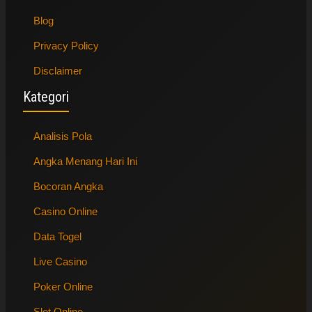
Blog
Privacy Policy
Disclaimer
Kategori
Analisis Pola
Angka Menang Hari Ini
Bocoran Angka
Casino Online
Data Togel
Live Casino
Poker Online
Slot Online