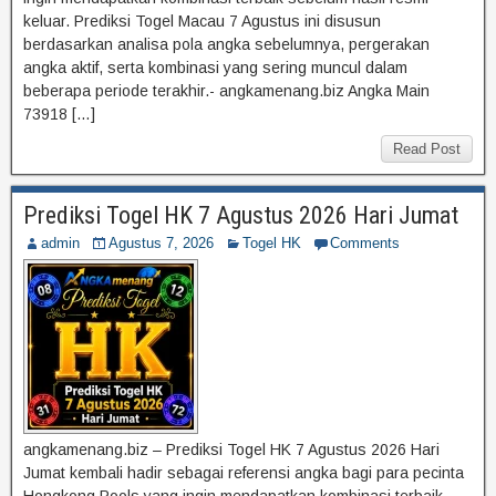
keluar. Prediksi Togel Macau 7 Agustus ini disusun
berdasarkan analisa pola angka sebelumnya, pergerakan
angka aktif, serta kombinasi yang sering muncul dalam
beberapa periode terakhir.- angkamenang.biz Angka Main
73918 […]
Read Post
Prediksi Togel HK 7 Agustus 2026 Hari Jumat
admin
Agustus 7, 2026
Togel HK
Comments
angkamenang.biz – Prediksi Togel HK 7 Agustus 2026 Hari
Jumat kembali hadir sebagai referensi angka bagi para pecinta