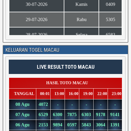
KELUARAN TOGEL MACAU
LIVE RESULT TOTO MACAU