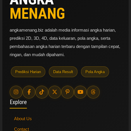
MENANG
angkamenang.biz adalah media informasi angka harian,
prediksi 2D, 3D, 4D, data keluaran, pola angka, serta
pembahasan angka harian terbaru dengan tampilan cepat,
ringan, dan mudah dipahami.
Prediksi Harian
Data Result
Pola Angka
Explore
About Us
Contact