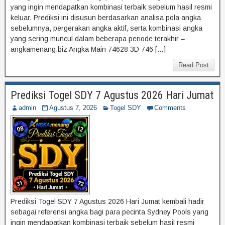
yang ingin mendapatkan kombinasi terbaik sebelum hasil resmi
keluar. Prediksi ini disusun berdasarkan analisa pola angka
sebelumnya, pergerakan angka aktif, serta kombinasi angka
yang sering muncul dalam beberapa periode terakhir –
angkamenang.biz Angka Main 74628 3D 746 […]
Read Post
Prediksi Togel SDY 7 Agustus 2026 Hari Jumat
admin
Agustus 7, 2026
Togel SDY
Comments
Prediksi Togel SDY 7 Agustus 2026 Hari Jumat kembali hadir
sebagai referensi angka bagi para pecinta Sydney Pools yang
ingin mendapatkan kombinasi terbaik sebelum hasil resmi