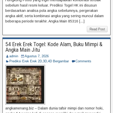
Hongkong Pools yang ingin mendapatkan kombinasi terbaik
sebelum hasil resmi keluar. Prediksi Togel HK ini disusun
berdasarkan analisa pola angka sebelumnya, pergerakan
angka aktif, serta kombinasi angka yang sering muncul dalam
beberapa periode terakhir. Angka Main 85316 […]
Read Post
54 Erek Erek Togel: Kode Alam, Buku Mimpi &
Angka Main Jitu
admin
Agustus 7, 2026
Prediksi Erek Erek 2D,3D,4D Bergambar
Comments
angkamenang.biz – Dalam dunia tafsir mimpi dan nomor hoki,