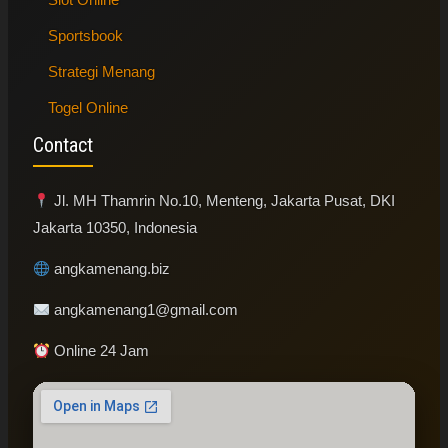
Sportsbook
Strategi Menang
Togel Online
Contact
Jl. MH Thamrin No.10, Menteng, Jakarta Pusat, DKI
Jakarta 10350, Indonesia
angkamenang.biz
angkamenang1@gmail.com
Online 24 Jam