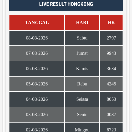
LIVE RESULT HONGKONG