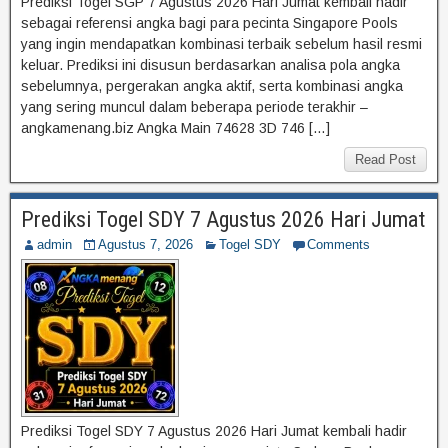
Prediksi Togel SGP 7 Agustus 2026 Hari Jumat kembali hadir
sebagai referensi angka bagi para pecinta Singapore Pools
yang ingin mendapatkan kombinasi terbaik sebelum hasil resmi
keluar. Prediksi ini disusun berdasarkan analisa pola angka
sebelumnya, pergerakan angka aktif, serta kombinasi angka
yang sering muncul dalam beberapa periode terakhir –
angkamenang.biz Angka Main 74628 3D 746 […]
Read Post
Prediksi Togel SDY 7 Agustus 2026 Hari Jumat
admin
Agustus 7, 2026
Togel SDY
Comments
Prediksi Togel SDY 7 Agustus 2026 Hari Jumat kembali hadir