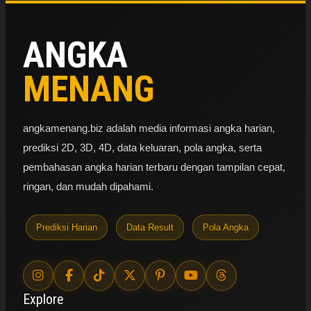
ANGKA
MENANG
angkamenang.biz adalah media informasi angka harian,
prediksi 2D, 3D, 4D, data keluaran, pola angka, serta
pembahasan angka harian terbaru dengan tampilan cepat,
ringan, dan mudah dipahami.
Prediksi Harian
Data Result
Pola Angka
Explore