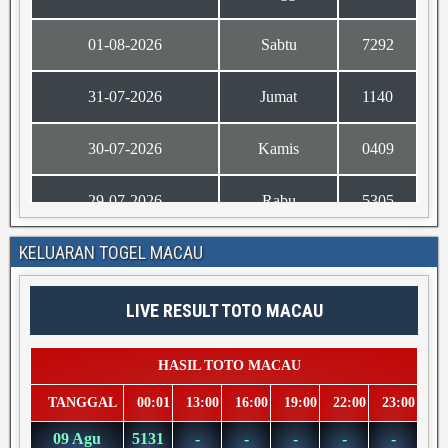
KELUARAN TOGEL MACAU
LIVE RESULT TOTO MACAU