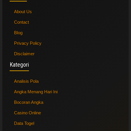
About Us
Contact
Blog
Privacy Policy
Disclaimer
Kategori
Analisis Pola
Angka Menang Hari Ini
Bocoran Angka
Casino Online
Data Togel