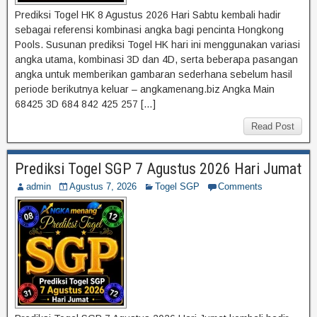
Prediksi Togel HK 8 Agustus 2026 Hari Sabtu kembali hadir
sebagai referensi kombinasi angka bagi pencinta Hongkong
Pools. Susunan prediksi Togel HK hari ini menggunakan variasi
angka utama, kombinasi 3D dan 4D, serta beberapa pasangan
angka untuk memberikan gambaran sederhana sebelum hasil
periode berikutnya keluar – angkamenang.biz Angka Main
68425 3D 684 842 425 257 […]
Read Post
Prediksi Togel SGP 7 Agustus 2026 Hari Jumat
admin
Agustus 7, 2026
Togel SGP
Comments