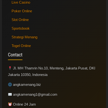
Live Casino
Poker Online
Slot Online
Sportsbook
Strategi Menang
Togel Online
Contact
Jl. MH Thamrin No.10, Menteng, Jakarta Pusat, DKI
Jakarta 10350, Indonesia
angkamenang.biz
angkamenang1@gmail.com
Online 24 Jam