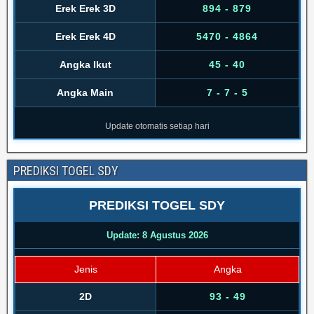
Erek Erek 3D
894 - 879
Erek Erek 4D
5470 - 4864
Angka Ikut
45 - 40
Angka Main
7 - 7 - 5
Update otomatis setiap hari
PREDIKSI TOGEL SDY
PREDIKSI TOGEL SDY
Update: 8 Agustus 2026
Jenis
Angka
2D
93 - 49