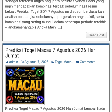
sebagai referensi angka bagi para pecinta Sydney Pools yang
ingin mendapatkan kombinasi terbaik sebelum hasil resmi
keluar. Prediksi Togel SDY 7 Agustus ini disusun berdasarkan
analisa pola angka sebelumnya, pergerakan angka aktif, serta
kombinasi yang sering muncul dalam beberapa periode terakhir
– angkamenang.biz Angka Main […]
Read Post
Prediksi Togel Macau 7 Agustus 2026 Hari
Jumat
admin
Agustus 7, 2026
Togel Macau
Comments
Prediksi Togel Macau 7 Agustus 2026 Hari Jumat kembali hadir