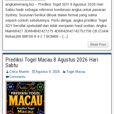
angkamenang.biz – Prediksi Togel SDY 8 Agustus 2026 Hari
Sabtu hadir sebagai referensi kombinasi angka untuk pasaran
Sydney. Susunan berikut dibuat dalam format yang sama
seperti contoh sebelumnya. Perlu diingat, angka prediksi Togel
SDY bersifat spekulatif dan tidak menjamin hasil undian. Angka
Main68427 3D684842427275 4D6842842742752756 CB (Colok
Bebas)68 BBFS6 8 4 2 7 BOM68 – […]
Read Post
Prediksi Togel Macau 8 Agustus 2026 Hari
Sabtu
Chica Muerte
Agustus 8, 2026
Togel Macau
Comments