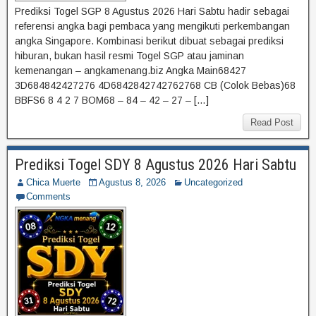
Prediksi Togel SGP 8 Agustus 2026 Hari Sabtu hadir sebagai
referensi angka bagi pembaca yang mengikuti perkembangan
angka Singapore. Kombinasi berikut dibuat sebagai prediksi
hiburan, bukan hasil resmi Togel SGP atau jaminan
kemenangan – angkamenang.biz Angka Main68427
3D684842427276 4D6842842742762768 CB (Colok Bebas)68
BBFS6 8 4 2 7 BOM68 – 84 – 42 – 27 – […]
Read Post
Prediksi Togel SDY 8 Agustus 2026 Hari Sabtu
Chica Muerte
Agustus 8, 2026
Uncategorized
Comments