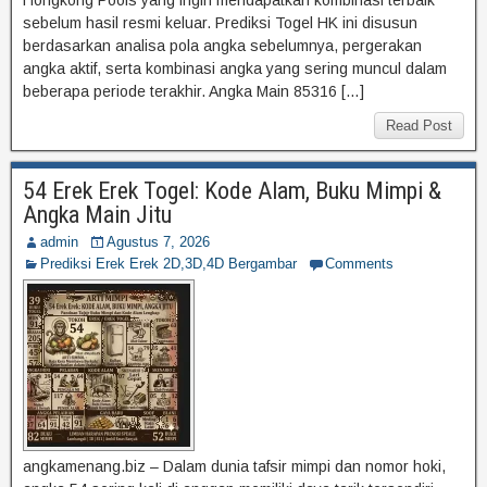
Hongkong Pools yang ingin mendapatkan kombinasi terbaik
sebelum hasil resmi keluar. Prediksi Togel HK ini disusun
berdasarkan analisa pola angka sebelumnya, pergerakan
angka aktif, serta kombinasi angka yang sering muncul dalam
beberapa periode terakhir. Angka Main 85316 […]
Read Post
54 Erek Erek Togel: Kode Alam, Buku Mimpi &
Angka Main Jitu
admin
Agustus 7, 2026
Prediksi Erek Erek 2D,3D,4D Bergambar
Comments
angkamenang.biz – Dalam dunia tafsir mimpi dan nomor hoki,