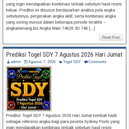
yang ingin mendapatkan kombinasi terbaik sebelum hasil resmi
keluar. Prediksi ini disusun berdasarkan analisa pola angka
sebelumnya, pergerakan angka aktif, serta kombinasi angka
yang sering muncul dalam beberapa periode terakhir –
angkamenang.biz Angka Main 74628 3D 746 […]
Read Post
Prediksi Togel SDY 7 Agustus 2026 Hari Jumat
admin
Agustus 7, 2026
Togel SDY
Comments
Prediksi Togel SDY 7 Agustus 2026 Hari Jumat kembali hadir
sebagai referensi angka bagi para pecinta Sydney Pools yang
ingin mendapatkan kombinasi terbaik sebelum hasil resmi