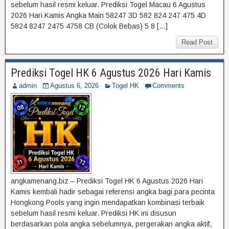
sebelum hasil resmi keluar. Prediksi Togel Macau 6 Agustus
2026 Hari Kamis Angka Main 58247 3D 582 824 247 475 4D
5824 8247 2475 4758 CB (Colok Bebas) 5 8 […]
Read Post
Prediksi Togel HK 6 Agustus 2026 Hari Kamis
admin
Agustus 6, 2026
Togel HK
Comments
angkamenang.biz – Prediksi Togel HK 6 Agustus 2026 Hari
Kamis kembali hadir sebagai referensi angka bagi para pecinta
Hongkong Pools yang ingin mendapatkan kombinasi terbaik
sebelum hasil resmi keluar. Prediksi HK ini disusun
berdasarkan pola angka sebelumnya, pergerakan angka aktif,