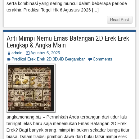
serta kombinasi yang sering muncul dalam beberapa periode
terakhir. Prediksi Togel HK 6 Agustus 2026 […]
Read Post
Arti Mimpi Nemu Emas Batangan 2D Erek Erek
Lengkap & Angka Main
admin
Agustus 6, 2026
Prediksi Erek Erek 2D,3D,4D Bergambar
Comments
angkamenang.biz – Pernahkah Anda terbangun dari tidur lalu
teringat jelas baru saja menemukan Emas Batangan 2D Erek
Erek? Bagi banyak orang, mimpi ini bukan sekadar bunga tidur
biasa. Dalam tradisi primbon Jawa dan buku tafsir mimpi erek