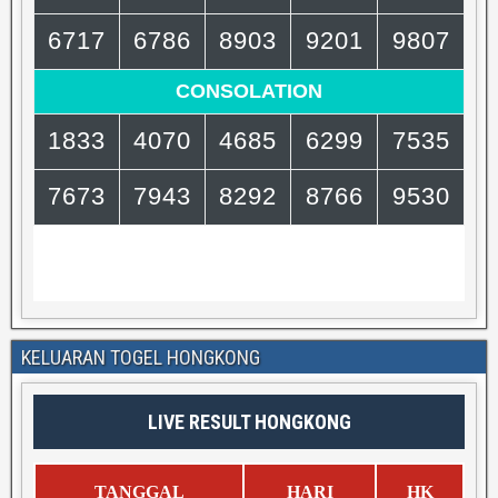
KELUARAN TOGEL HONGKONG
LIVE RESULT HONGKONG