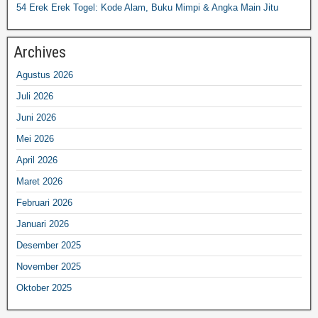
54 Erek Erek Togel: Kode Alam, Buku Mimpi & Angka Main Jitu
Archives
Agustus 2026
Juli 2026
Juni 2026
Mei 2026
April 2026
Maret 2026
Februari 2026
Januari 2026
Desember 2025
November 2025
Oktober 2025