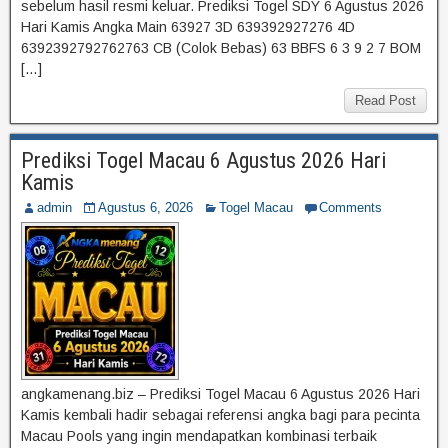
sebelum hasil resmi keluar. Prediksi Togel SDY 6 Agustus 2026
Hari Kamis Angka Main 63927 3D 639392927276 4D
6392392792762763 CB (Colok Bebas) 63 BBFS 6 3 9 2 7 BOM
[…]
Read Post
Prediksi Togel Macau 6 Agustus 2026 Hari
Kamis
admin
Agustus 6, 2026
Togel Macau
Comments
angkamenang.biz – Prediksi Togel Macau 6 Agustus 2026 Hari
Kamis kembali hadir sebagai referensi angka bagi para pecinta
Macau Pools yang ingin mendapatkan kombinasi terbaik