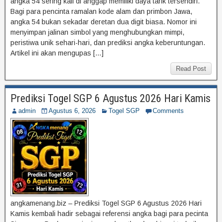
angka 54 sering kali di anggap memiliki daya tarik tersendiri.
Bagi para pencinta ramalan kode alam dan primbon Jawa,
angka 54 bukan sekadar deretan dua digit biasa. Nomor ini
menyimpan jalinan simbol yang menghubungkan mimpi,
peristiwa unik sehari-hari, dan prediksi angka keberuntungan.
Artikel ini akan mengupas […]
Read Post
Prediksi Togel SGP 6 Agustus 2026 Hari Kamis
admin
Agustus 6, 2026
Togel SGP
Comments
angkamenang.biz – Prediksi Togel SGP 6 Agustus 2026 Hari
Kamis kembali hadir sebagai referensi angka bagi para pecinta