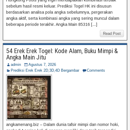
Hongkong Pools yang ingin mendapatkan kombinasi terbaik
sebelum hasil resmi keluar. Prediksi Togel HK ini disusun
berdasarkan analisa pola angka sebelumnya, pergerakan
angka aktif, serta kombinasi angka yang sering muncul dalam
beberapa periode terakhir. Angka Main 85316 […]
Read Post
54 Erek Erek Togel: Kode Alam, Buku Mimpi &
Angka Main Jitu
admin
Agustus 7, 2026
Prediksi Erek Erek 2D,3D,4D Bergambar
Comments
angkamenang.biz – Dalam dunia tafsir mimpi dan nomor hoki,