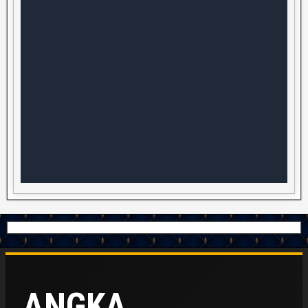
ANGKA