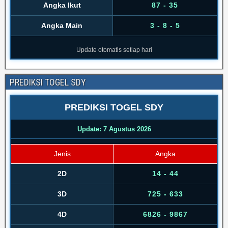
Angka Ikut
87 - 35
Angka Main
3 - 8 - 5
Update otomatis setiap hari
PREDIKSI TOGEL SDY
PREDIKSI TOGEL SDY
Update: 7 Agustus 2026
Jenis
Angka
2D
14 - 44
3D
725 - 633
4D
6826 - 9867