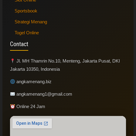
Sportsbook
Strategi Menang
Togel Online
Contact
Jl. MH Thamrin No.10, Menteng, Jakarta Pusat, DKI
Jakarta 10350, Indonesia
angkamenang.biz
angkamenang1@gmail.com
Online 24 Jam