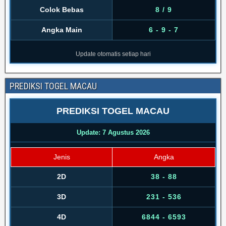
Colok Bebas
8 / 9
Angka Main
6 - 9 - 7
Update otomatis setiap hari
PREDIKSI TOGEL MACAU
PREDIKSI TOGEL MACAU
Update: 7 Agustus 2026
Jenis
Angka
2D
38 - 88
3D
231 - 536
4D
6844 - 6593