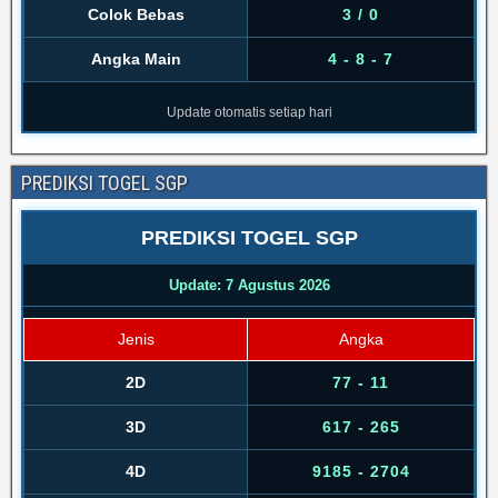
Colok Bebas
3 / 0
Angka Main
4 - 8 - 7
Update otomatis setiap hari
PREDIKSI TOGEL SGP
PREDIKSI TOGEL SGP
Update: 7 Agustus 2026
Jenis
Angka
2D
77 - 11
3D
617 - 265
4D
9185 - 2704