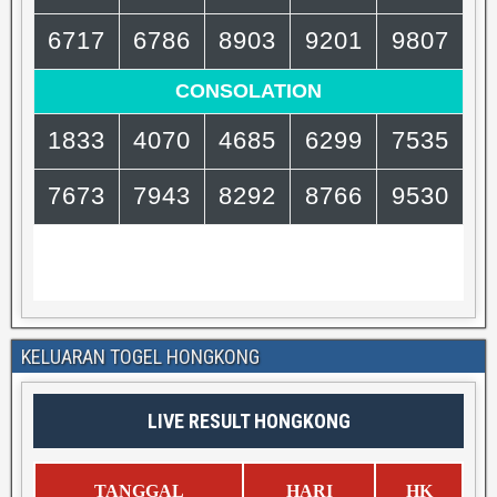
KELUARAN TOGEL HONGKONG
LIVE RESULT HONGKONG