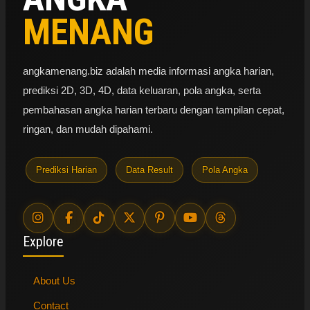
MENANG
angkamenang.biz adalah media informasi angka harian,
prediksi 2D, 3D, 4D, data keluaran, pola angka, serta
pembahasan angka harian terbaru dengan tampilan cepat,
ringan, dan mudah dipahami.
Prediksi Harian
Data Result
Pola Angka
Explore
About Us
Contact