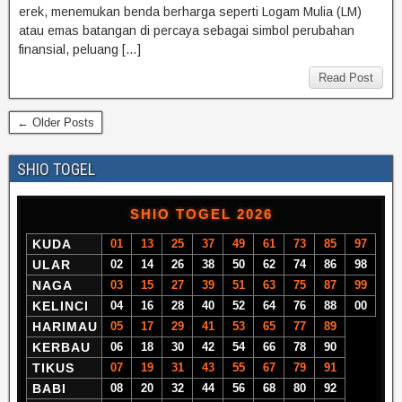
erek, menemukan benda berharga seperti Logam Mulia (LM)
atau emas batangan di percaya sebagai simbol perubahan
finansial, peluang […]
Read Post
← Older Posts
SHIO TOGEL
SHIO TOGEL 2026
KUDA
01
13
25
37
49
61
73
85
97
ULAR
02
14
26
38
50
62
74
86
98
NAGA
03
15
27
39
51
63
75
87
99
KELINCI
04
16
28
40
52
64
76
88
00
HARIMAU
05
17
29
41
53
65
77
89
KERBAU
06
18
30
42
54
66
78
90
TIKUS
07
19
31
43
55
67
79
91
BABI
08
20
32
44
56
68
80
92