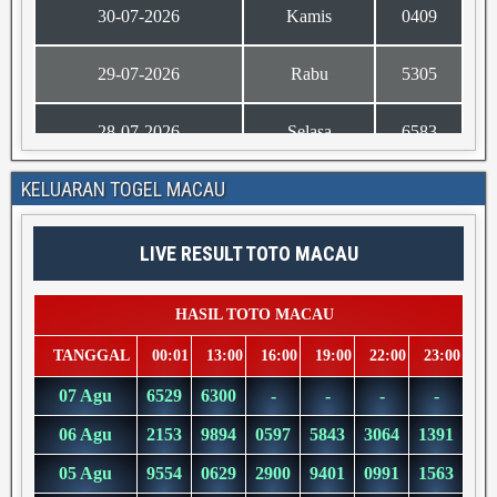
KELUARAN TOGEL MACAU
LIVE RESULT TOTO MACAU