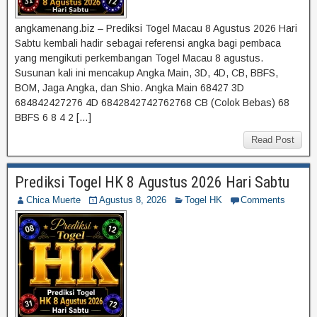
angkamenang.biz – Prediksi Togel Macau 8 Agustus 2026 Hari
Sabtu kembali hadir sebagai referensi angka bagi pembaca
yang mengikuti perkembangan Togel Macau 8 agustus.
Susunan kali ini mencakup Angka Main, 3D, 4D, CB, BBFS,
BOM, Jaga Angka, dan Shio. Angka Main 68427 3D
684842427276 4D 6842842742762768 CB (Colok Bebas) 68
BBFS 6 8 4 2 […]
Read Post
Prediksi Togel HK 8 Agustus 2026 Hari Sabtu
Chica Muerte
Agustus 8, 2026
Togel HK
Comments