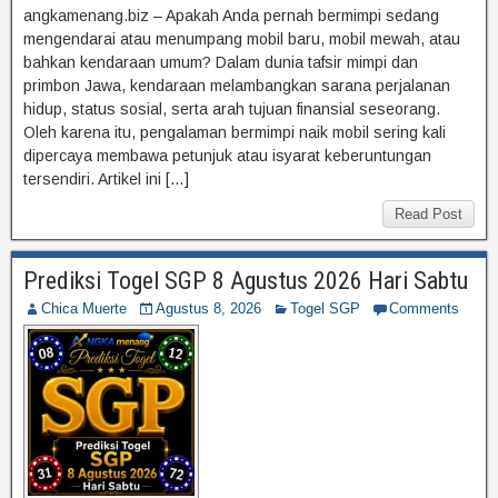
angkamenang.biz – Apakah Anda pernah bermimpi sedang
mengendarai atau menumpang mobil baru, mobil mewah, atau
bahkan kendaraan umum? Dalam dunia tafsir mimpi dan
primbon Jawa, kendaraan melambangkan sarana perjalanan
hidup, status sosial, serta arah tujuan finansial seseorang.
Oleh karena itu, pengalaman bermimpi naik mobil sering kali
dipercaya membawa petunjuk atau isyarat keberuntungan
tersendiri. Artikel ini […]
Read Post
Prediksi Togel SGP 8 Agustus 2026 Hari Sabtu
Chica Muerte
Agustus 8, 2026
Togel SGP
Comments