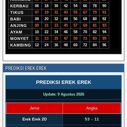
KERBAU
06
18
30
42
54
66
78
90
TIKUS
07
19
31
43
55
67
79
91
BABI
08
20
32
44
56
68
80
92
ANJING
09
21
33
45
57
69
81
93
AYAM
10
22
34
46
58
70
82
94
MONYET
11
23
35
47
59
71
83
95
KAMBING
12
24
36
48
60
72
84
96
PREDIKSI EREK EREK
PREDIKSI EREK EREK
Update: 9 Agustus 2026
Jenis
Angka
Erek Erek 2D
53 - 11