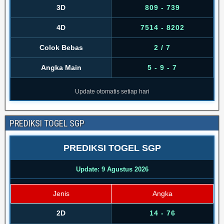
3D
809 - 739
4D
7514 - 8202
Colok Bebas
2 / 7
Angka Main
5 - 9 - 7
Update otomatis setiap hari
PREDIKSI TOGEL SGP
PREDIKSI TOGEL SGP
Update: 9 Agustus 2026
Jenis
Angka
2D
14 - 76