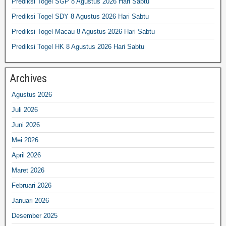
Prediksi Togel SGP 8 Agustus 2026 Hari Sabtu
Prediksi Togel SDY 8 Agustus 2026 Hari Sabtu
Prediksi Togel Macau 8 Agustus 2026 Hari Sabtu
Prediksi Togel HK 8 Agustus 2026 Hari Sabtu
Archives
Agustus 2026
Juli 2026
Juni 2026
Mei 2026
April 2026
Maret 2026
Februari 2026
Januari 2026
Desember 2025