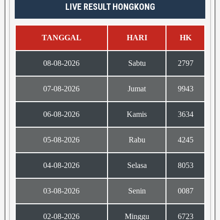
LIVE RESULT HONGKONG