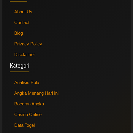
About Us
Contact
Blog
Privacy Policy
Disclaimer
Kategori
Analisis Pola
Angka Menang Hari Ini
Bocoran Angka
Casino Online
Data Togel