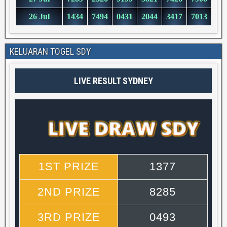
KELUARAN TOGEL SDY
LIVE RESULT SYDNEY