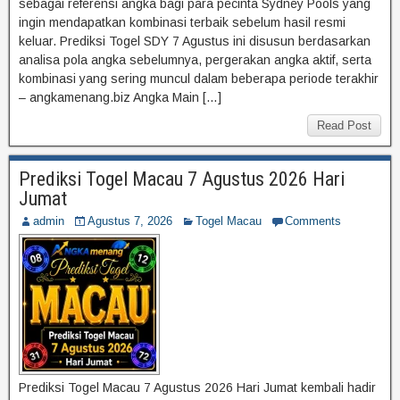
sebagai referensi angka bagi para pecinta Sydney Pools yang
ingin mendapatkan kombinasi terbaik sebelum hasil resmi
keluar. Prediksi Togel SDY 7 Agustus ini disusun berdasarkan
analisa pola angka sebelumnya, pergerakan angka aktif, serta
kombinasi yang sering muncul dalam beberapa periode terakhir
– angkamenang.biz Angka Main […]
Read Post
Prediksi Togel Macau 7 Agustus 2026 Hari
Jumat
admin
Agustus 7, 2026
Togel Macau
Comments
Prediksi Togel Macau 7 Agustus 2026 Hari Jumat kembali hadir