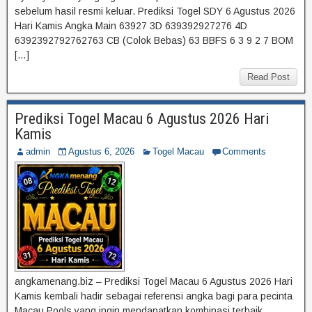
sebelum hasil resmi keluar. Prediksi Togel SDY 6 Agustus 2026
Hari Kamis Angka Main 63927 3D 639392927276 4D
6392392792762763 CB (Colok Bebas) 63 BBFS 6 3 9 2 7 BOM
[…]
Read Post
Prediksi Togel Macau 6 Agustus 2026 Hari
Kamis
admin
Agustus 6, 2026
Togel Macau
Comments
angkamenang.biz – Prediksi Togel Macau 6 Agustus 2026 Hari
Kamis kembali hadir sebagai referensi angka bagi para pecinta
Macau Pools yang ingin mendapatkan kombinasi terbaik