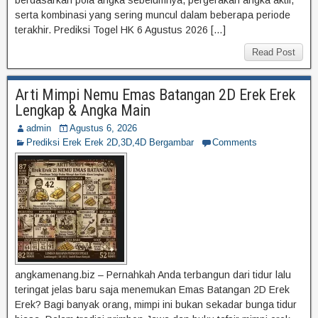
berdasarkan pola angka sebelumnya, pergerakan angka aktif,
serta kombinasi yang sering muncul dalam beberapa periode
terakhir. Prediksi Togel HK 6 Agustus 2026 […]
Read Post
Arti Mimpi Nemu Emas Batangan 2D Erek Erek
Lengkap & Angka Main
admin
Agustus 6, 2026
Prediksi Erek Erek 2D,3D,4D Bergambar
Comments
angkamenang.biz – Pernahkah Anda terbangun dari tidur lalu
teringat jelas baru saja menemukan Emas Batangan 2D Erek
Erek? Bagi banyak orang, mimpi ini bukan sekadar bunga tidur