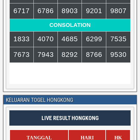
KELUARAN TOGEL HONGKONG
LIVE RESULT HONGKONG