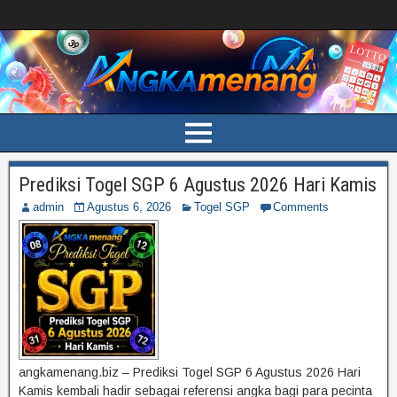
Prediksi Togel SGP 6 Agustus 2026 Hari Kamis
admin
Agustus 6, 2026
Togel SGP
Comments
angkamenang.biz – Prediksi Togel SGP 6 Agustus 2026 Hari
Kamis kembali hadir sebagai referensi angka bagi para pecinta