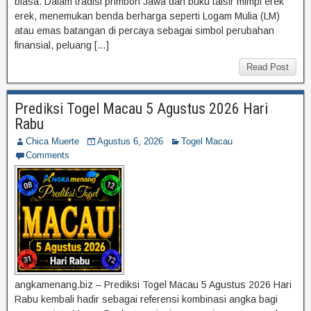
biasa. Dalam tradisi primbon Jawa dan buku tafsir mimpi erek
erek, menemukan benda berharga seperti Logam Mulia (LM)
atau emas batangan di percaya sebagai simbol perubahan
finansial, peluang […]
Read Post
Prediksi Togel Macau 5 Agustus 2026 Hari
Rabu
Chica Muerte
Agustus 6, 2026
Togel Macau
Comments
angkamenang.biz – Prediksi Togel Macau 5 Agustus 2026 Hari
Rabu kembali hadir sebagai referensi kombinasi angka bagi