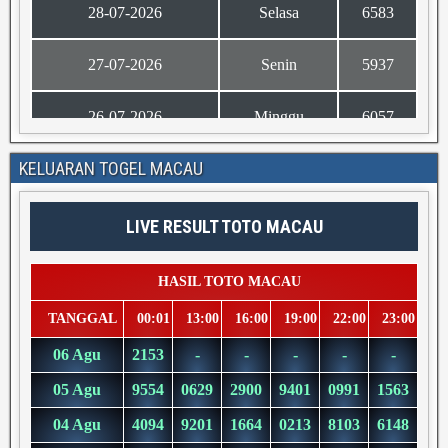
KELUARAN TOGEL MACAU
LIVE RESULT TOTO MACAU