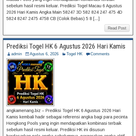
sebelum hasil resmi keluar. Prediksi Togel Macau 6 Agustus
2026 Hari Kamis Angka Main 58247 3D 582 824 247 475 4D
5824 8247 2475 4758 CB (Colok Bebas) 5 8 […]
Read Post
Prediksi Togel HK 6 Agustus 2026 Hari Kamis
admin
Agustus 6, 2026
Togel HK
Comments
angkamenang.biz – Prediksi Togel HK 6 Agustus 2026 Hari
Kamis kembali hadir sebagai referensi angka bagi para pecinta
Hongkong Pools yang ingin mendapatkan kombinasi terbaik
sebelum hasil resmi keluar. Prediksi HK ini disusun