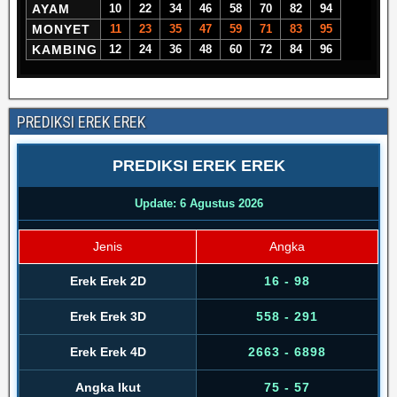
AYAM
10
22
34
46
58
70
82
94
MONYET
11
23
35
47
59
71
83
95
KAMBING
12
24
36
48
60
72
84
96
PREDIKSI EREK EREK
PREDIKSI EREK EREK
Update: 6 Agustus 2026
Jenis
Angka
Erek Erek 2D
16 - 98
Erek Erek 3D
558 - 291
Erek Erek 4D
2663 - 6898
Angka Ikut
75 - 57