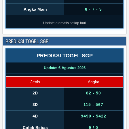
Angka Main
6 - 7 - 3
Update otomatis setiap hari
PREDIKSI TOGEL SGP
PREDIKSI TOGEL SGP
Update: 6 Agustus 2026
Jenis
Angka
2D
82 - 50
3D
115 - 567
4D
9490 - 5422
Colok Bebas
9 / 0