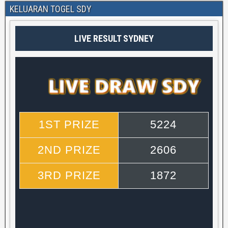
KELUARAN TOGEL SDY
LIVE RESULT SYDNEY