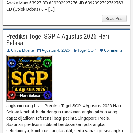
Angka Main 63927 3D 639392927276 4D 6392392792762763
CB (Colok Bebas) 6 – […]
Read Post
Prediksi Togel SGP 4 Agustus 2026 Hari
Selasa
Chica Muerte
Agustus 4, 2026
Togel SGP
Comments
angkamenang.biz – Prediksi Togel SGP 4 Agustus 2026 Hari
Selasa kembali hadir dengan rangkaian angka pilihan yang
dapat dijadikan referensi bagi pecinta Singapore Pools.
Susunan prediksi ini dibuat berdasarkan pola angka
sebelumnya, kombinasi angka aktif, serta variasi posisi angka