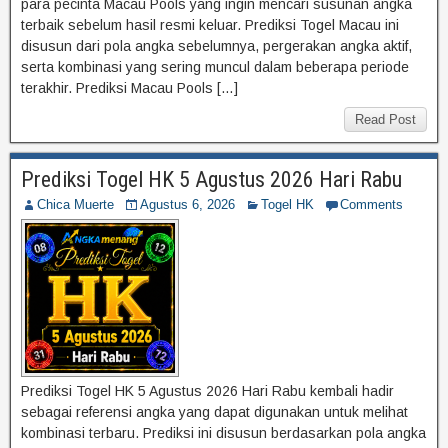
para pecinta Macau Pools yang ingin mencari susunan angka
terbaik sebelum hasil resmi keluar. Prediksi Togel Macau ini
disusun dari pola angka sebelumnya, pergerakan angka aktif,
serta kombinasi yang sering muncul dalam beberapa periode
terakhir. Prediksi Macau Pools […]
Read Post
Prediksi Togel HK 5 Agustus 2026 Hari Rabu
Chica Muerte
Agustus 6, 2026
Togel HK
Comments
Prediksi Togel HK 5 Agustus 2026 Hari Rabu kembali hadir
sebagai referensi angka yang dapat digunakan untuk melihat
kombinasi terbaru. Prediksi ini disusun berdasarkan pola angka