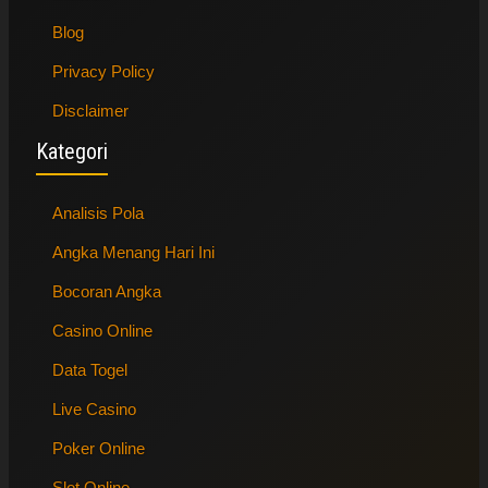
Blog
Privacy Policy
Disclaimer
Kategori
Analisis Pola
Angka Menang Hari Ini
Bocoran Angka
Casino Online
Data Togel
Live Casino
Poker Online
Slot Online