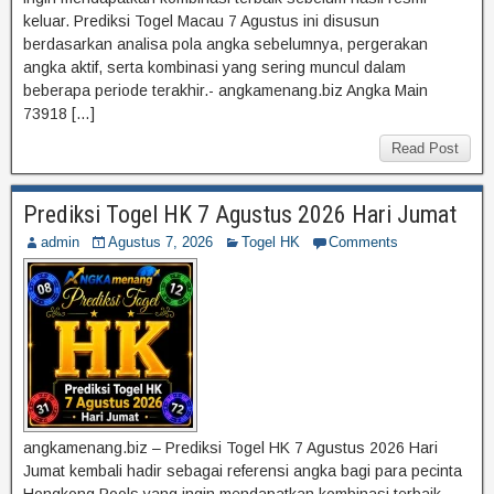
keluar. Prediksi Togel Macau 7 Agustus ini disusun
berdasarkan analisa pola angka sebelumnya, pergerakan
angka aktif, serta kombinasi yang sering muncul dalam
beberapa periode terakhir.- angkamenang.biz Angka Main
73918 […]
Read Post
Prediksi Togel HK 7 Agustus 2026 Hari Jumat
admin
Agustus 7, 2026
Togel HK
Comments
angkamenang.biz – Prediksi Togel HK 7 Agustus 2026 Hari
Jumat kembali hadir sebagai referensi angka bagi para pecinta