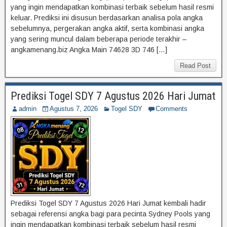
yang ingin mendapatkan kombinasi terbaik sebelum hasil resmi
keluar. Prediksi ini disusun berdasarkan analisa pola angka
sebelumnya, pergerakan angka aktif, serta kombinasi angka
yang sering muncul dalam beberapa periode terakhir –
angkamenang.biz Angka Main 74628 3D 746 […]
Read Post
Prediksi Togel SDY 7 Agustus 2026 Hari Jumat
admin
Agustus 7, 2026
Togel SDY
Comments
Prediksi Togel SDY 7 Agustus 2026 Hari Jumat kembali hadir
sebagai referensi angka bagi para pecinta Sydney Pools yang
ingin mendapatkan kombinasi terbaik sebelum hasil resmi