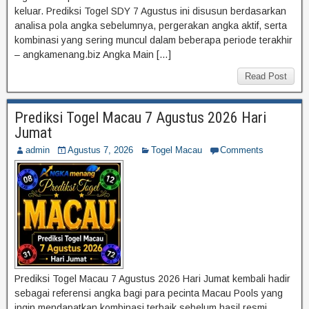
keluar. Prediksi Togel SDY 7 Agustus ini disusun berdasarkan
analisa pola angka sebelumnya, pergerakan angka aktif, serta
kombinasi yang sering muncul dalam beberapa periode terakhir
– angkamenang.biz Angka Main […]
Read Post
Prediksi Togel Macau 7 Agustus 2026 Hari
Jumat
admin
Agustus 7, 2026
Togel Macau
Comments
Prediksi Togel Macau 7 Agustus 2026 Hari Jumat kembali hadir
sebagai referensi angka bagi para pecinta Macau Pools yang
ingin mendapatkan kombinasi terbaik sebelum hasil resmi