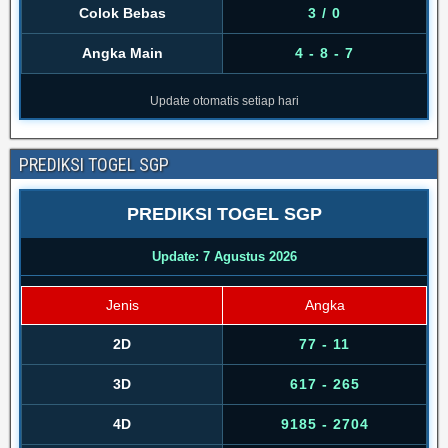
Colok Bebas
3 / 0
Angka Main
4 - 8 - 7
Update otomatis setiap hari
PREDIKSI TOGEL SGP
PREDIKSI TOGEL SGP
Update: 7 Agustus 2026
Jenis
Angka
2D
77 - 11
3D
617 - 265
4D
9185 - 2704