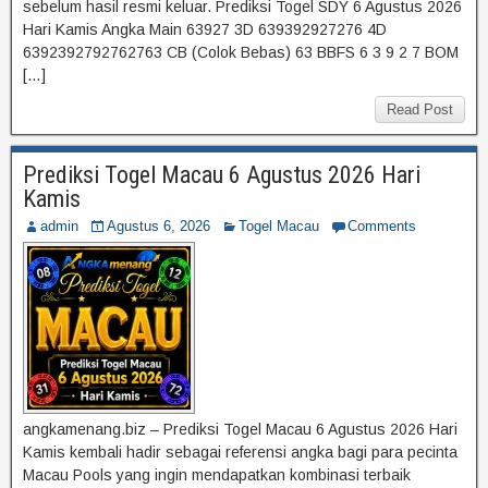
sebelum hasil resmi keluar. Prediksi Togel SDY 6 Agustus 2026
Hari Kamis Angka Main 63927 3D 639392927276 4D
6392392792762763 CB (Colok Bebas) 63 BBFS 6 3 9 2 7 BOM
[…]
Read Post
Prediksi Togel Macau 6 Agustus 2026 Hari
Kamis
admin
Agustus 6, 2026
Togel Macau
Comments
angkamenang.biz – Prediksi Togel Macau 6 Agustus 2026 Hari
Kamis kembali hadir sebagai referensi angka bagi para pecinta
Macau Pools yang ingin mendapatkan kombinasi terbaik