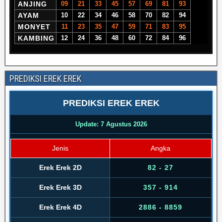
ANJING
09
21
33
45
57
69
81
93
AYAM
10
22
34
46
58
70
82
94
MONYET
11
23
35
47
59
71
83
95
KAMBING
12
24
36
48
60
72
84
96
PREDIKSI EREK EREK
PREDIKSI EREK EREK
Update: 7 Agustus 2026
Jenis
Angka
Erek Erek 2D
82 - 27
Erek Erek 3D
357 - 914
Erek Erek 4D
2886 - 8859