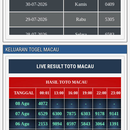
KELUARAN TOGEL MACAU
LIVE RESULT TOTO MACAU