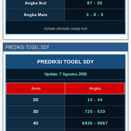
Angka Ikut
87 - 35
Angka Main
3 - 8 - 5
Update otomatis setiap hari
PREDIKSI TOGEL SDY
PREDIKSI TOGEL SDY
Update: 7 Agustus 2026
Jenis
Angka
2D
14 - 44
3D
725 - 633
4D
6826 - 9867