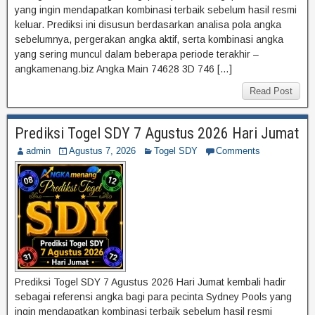
yang ingin mendapatkan kombinasi terbaik sebelum hasil resmi
keluar. Prediksi ini disusun berdasarkan analisa pola angka
sebelumnya, pergerakan angka aktif, serta kombinasi angka
yang sering muncul dalam beberapa periode terakhir –
angkamenang.biz Angka Main 74628 3D 746 […]
Read Post
Prediksi Togel SDY 7 Agustus 2026 Hari Jumat
admin
Agustus 7, 2026
Togel SDY
Comments
Prediksi Togel SDY 7 Agustus 2026 Hari Jumat kembali hadir
sebagai referensi angka bagi para pecinta Sydney Pools yang
ingin mendapatkan kombinasi terbaik sebelum hasil resmi