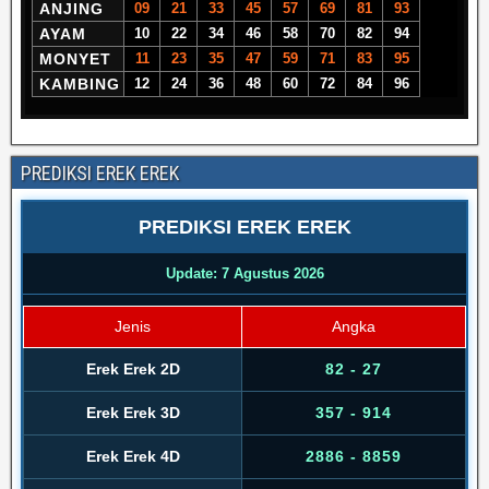
ANJING
09
21
33
45
57
69
81
93
AYAM
10
22
34
46
58
70
82
94
MONYET
11
23
35
47
59
71
83
95
KAMBING
12
24
36
48
60
72
84
96
PREDIKSI EREK EREK
PREDIKSI EREK EREK
Update: 7 Agustus 2026
Jenis
Angka
Erek Erek 2D
82 - 27
Erek Erek 3D
357 - 914
Erek Erek 4D
2886 - 8859