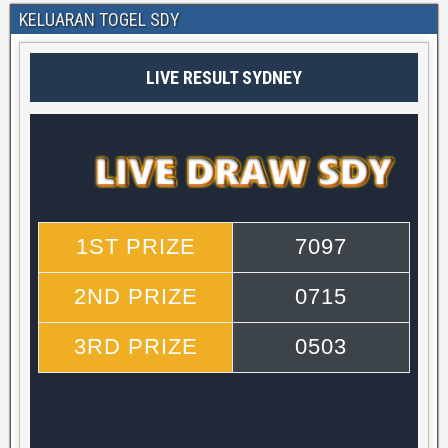
KELUARAN TOGEL SDY
LIVE RESULT SYDNEY