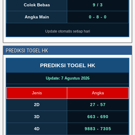
Colok Bebas
9 / 3
Angka Main
0 - 8 - 0
Update otomatis setiap hari
PREDIKSI TOGEL HK
PREDIKSI TOGEL HK
Update: 7 Agustus 2026
Jenis
Angka
2D
27 - 57
3D
663 - 690
4D
9883 - 7305