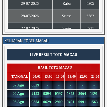
KELUARAN TOGEL MACAU
LIVE RESULT TOTO MACAU