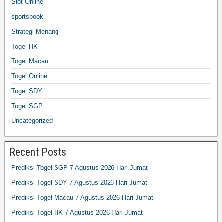
Slot Online
sportsbook
Strategi Menang
Togel HK
Togel Macau
Togel Online
Togel SDY
Togel SGP
Uncategorized
Recent Posts
Prediksi Togel SGP 7 Agustus 2026 Hari Jumat
Prediksi Togel SDY 7 Agustus 2026 Hari Jumat
Prediksi Togel Macau 7 Agustus 2026 Hari Jumat
Prediksi Togel HK 7 Agustus 2026 Hari Jumat