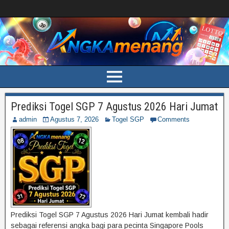
Prediksi Togel SGP 7 Agustus 2026 Hari Jumat
admin
Agustus 7, 2026
Togel SGP
Comments
Prediksi Togel SGP 7 Agustus 2026 Hari Jumat kembali hadir
sebagai referensi angka bagi para pecinta Singapore Pools