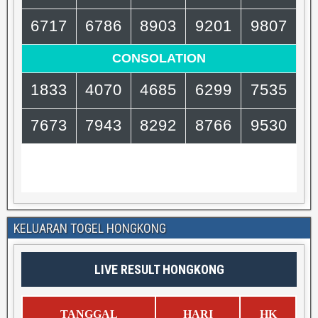
KELUARAN TOGEL HONGKONG
LIVE RESULT HONGKONG