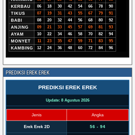
KERBAU
06
18
30
42
54
66
78
90
TIKUS
07
19
31
43
55
67
79
91
BABI
08
20
32
44
56
68
80
92
ANJING
09
21
33
45
57
69
81
93
AYAM
10
22
34
46
58
70
82
94
MONYET
11
23
35
47
59
71
83
95
KAMBING
12
24
36
48
60
72
84
96
PREDIKSI EREK EREK
PREDIKSI EREK EREK
Update: 8 Agustus 2026
Jenis
Angka
Erek Erek 2D
56 - 94