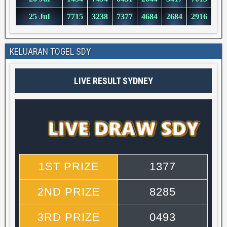
KELUARAN TOGEL SDY
LIVE RESULT SYDNEY