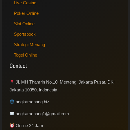
Live Casino
Poker Online
Slot Online
Sportsbook
Strategi Menang
Togel Online
Contact
Jl. MH Thamrin No.10, Menteng, Jakarta Pusat, DKI
Jakarta 10350, Indonesia
angkamenang.biz
angkamenang1@gmail.com
Online 24 Jam