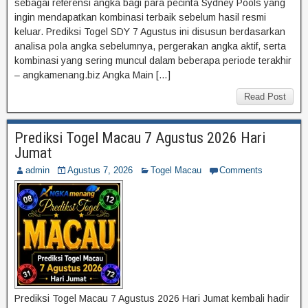
sebagai referensi angka bagi para pecinta Sydney Pools yang
ingin mendapatkan kombinasi terbaik sebelum hasil resmi
keluar. Prediksi Togel SDY 7 Agustus ini disusun berdasarkan
analisa pola angka sebelumnya, pergerakan angka aktif, serta
kombinasi yang sering muncul dalam beberapa periode terakhir
– angkamenang.biz Angka Main […]
Read Post
Prediksi Togel Macau 7 Agustus 2026 Hari
Jumat
admin
Agustus 7, 2026
Togel Macau
Comments
Prediksi Togel Macau 7 Agustus 2026 Hari Jumat kembali hadir