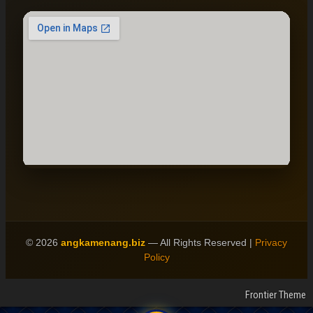
© 2026
angkamenang.biz
— All Rights Reserved |
Privacy
Policy
Frontier Theme