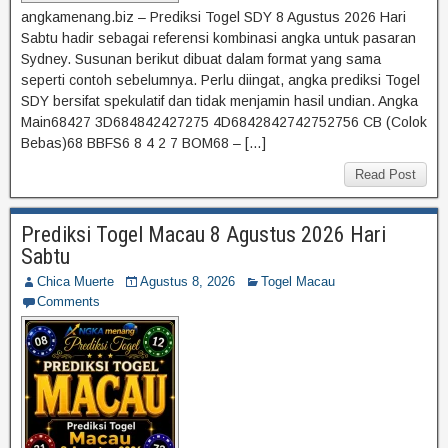
angkamenang.biz – Prediksi Togel SDY 8 Agustus 2026 Hari
Sabtu hadir sebagai referensi kombinasi angka untuk pasaran
Sydney. Susunan berikut dibuat dalam format yang sama
seperti contoh sebelumnya. Perlu diingat, angka prediksi Togel
SDY bersifat spekulatif dan tidak menjamin hasil undian. Angka
Main68427 3D684842427275 4D6842842742752756 CB (Colok
Bebas)68 BBFS6 8 4 2 7 BOM68 – […]
Read Post
Prediksi Togel Macau 8 Agustus 2026 Hari
Sabtu
Chica Muerte
Agustus 8, 2026
Togel Macau
Comments