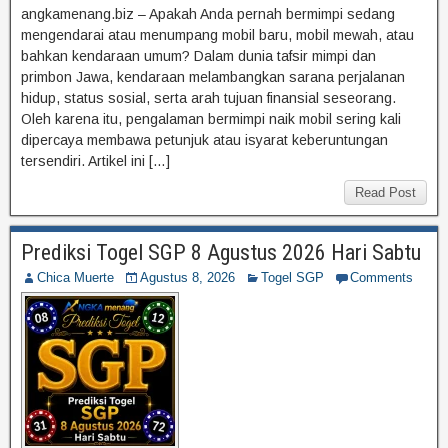
angkamenang.biz – Apakah Anda pernah bermimpi sedang
mengendarai atau menumpang mobil baru, mobil mewah, atau
bahkan kendaraan umum? Dalam dunia tafsir mimpi dan
primbon Jawa, kendaraan melambangkan sarana perjalanan
hidup, status sosial, serta arah tujuan finansial seseorang.
Oleh karena itu, pengalaman bermimpi naik mobil sering kali
dipercaya membawa petunjuk atau isyarat keberuntungan
tersendiri. Artikel ini […]
Read Post
Prediksi Togel SGP 8 Agustus 2026 Hari Sabtu
Chica Muerte
Agustus 8, 2026
Togel SGP
Comments