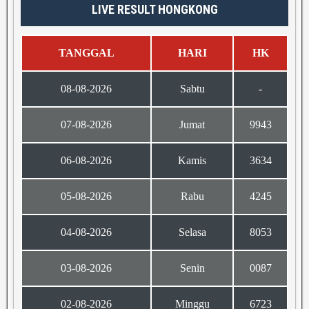
LIVE RESULT HONGKONG