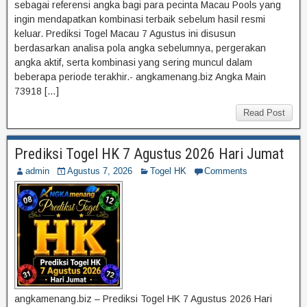
sebagai referensi angka bagi para pecinta Macau Pools yang
ingin mendapatkan kombinasi terbaik sebelum hasil resmi
keluar. Prediksi Togel Macau 7 Agustus ini disusun
berdasarkan analisa pola angka sebelumnya, pergerakan
angka aktif, serta kombinasi yang sering muncul dalam
beberapa periode terakhir.- angkamenang.biz Angka Main
73918 […]
Read Post
Prediksi Togel HK 7 Agustus 2026 Hari Jumat
admin
Agustus 7, 2026
Togel HK
Comments
angkamenang.biz – Prediksi Togel HK 7 Agustus 2026 Hari