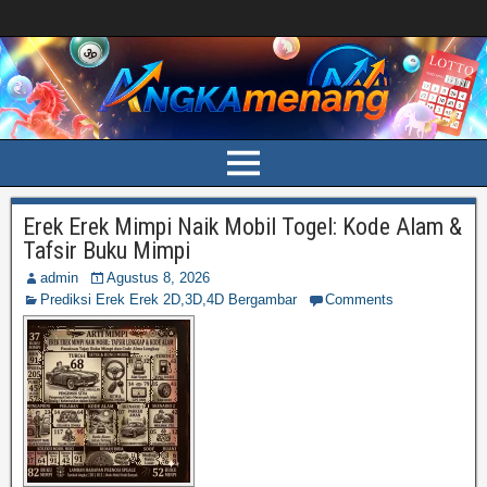
Erek Erek Mimpi Naik Mobil Togel: Kode Alam &
Tafsir Buku Mimpi
admin
Agustus 8, 2026
Prediksi Erek Erek 2D,3D,4D Bergambar
Comments