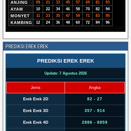
ANJING
09
21
33
45
57
69
81
93
AYAM
10
22
34
46
58
70
82
94
MONYET
11
23
35
47
59
71
83
95
KAMBING
12
24
36
48
60
72
84
96
PREDIKSI EREK EREK
PREDIKSI EREK EREK
Update: 7 Agustus 2026
Jenis
Angka
Erek Erek 2D
82 - 27
Erek Erek 3D
357 - 914
Erek Erek 4D
2886 - 8859