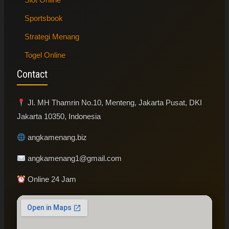
Sportsbook
Strategi Menang
Togel Online
Contact
Jl. MH Thamrin No.10, Menteng, Jakarta Pusat, DKI
Jakarta 10350, Indonesia
angkamenang.biz
angkamenang1@gmail.com
Online 24 Jam