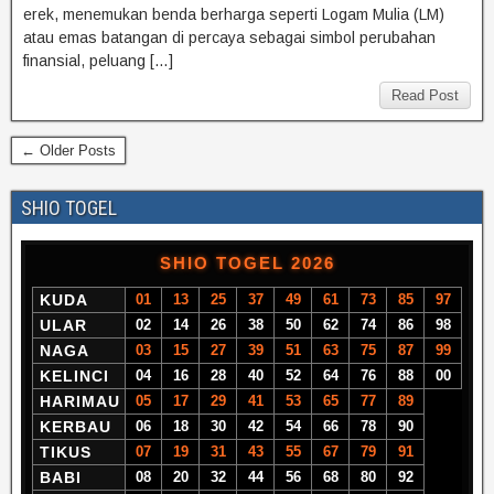
erek, menemukan benda berharga seperti Logam Mulia (LM)
atau emas batangan di percaya sebagai simbol perubahan
finansial, peluang […]
Read Post
← Older Posts
SHIO TOGEL
SHIO TOGEL 2026
KUDA
01
13
25
37
49
61
73
85
97
ULAR
02
14
26
38
50
62
74
86
98
NAGA
03
15
27
39
51
63
75
87
99
KELINCI
04
16
28
40
52
64
76
88
00
HARIMAU
05
17
29
41
53
65
77
89
KERBAU
06
18
30
42
54
66
78
90
TIKUS
07
19
31
43
55
67
79
91
BABI
08
20
32
44
56
68
80
92