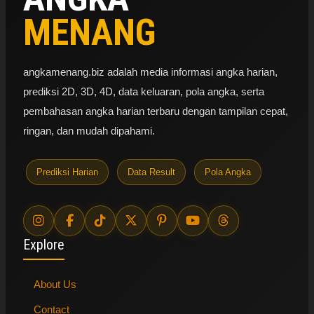
MENANG
angkamenang.biz adalah media informasi angka harian,
prediksi 2D, 3D, 4D, data keluaran, pola angka, serta
pembahasan angka harian terbaru dengan tampilan cepat,
ringan, dan mudah dipahami.
Prediksi Harian
Data Result
Pola Angka
Explore
About Us
Contact