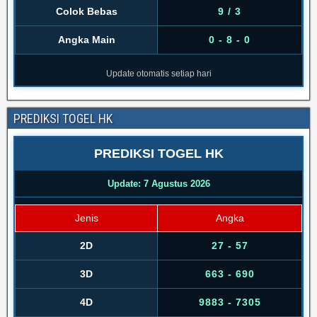
Colok Bebas
9 / 3
Angka Main
0 - 8 - 0
Update otomatis setiap hari
PREDIKSI TOGEL HK
PREDIKSI TOGEL HK
Update: 7 Agustus 2026
Jenis
Angka
2D
27 - 57
3D
663 - 690
4D
9883 - 7305