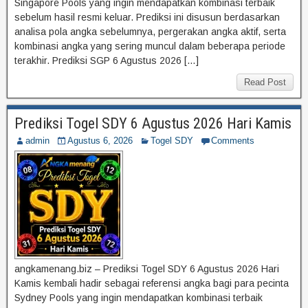
Singapore Pools yang ingin mendapatkan kombinasi terbaik
sebelum hasil resmi keluar. Prediksi ini disusun berdasarkan
analisa pola angka sebelumnya, pergerakan angka aktif, serta
kombinasi angka yang sering muncul dalam beberapa periode
terakhir. Prediksi SGP 6 Agustus 2026 […]
Read Post
Prediksi Togel SDY 6 Agustus 2026 Hari Kamis
admin
Agustus 6, 2026
Togel SDY
Comments
angkamenang.biz – Prediksi Togel SDY 6 Agustus 2026 Hari
Kamis kembali hadir sebagai referensi angka bagi para pecinta
Sydney Pools yang ingin mendapatkan kombinasi terbaik