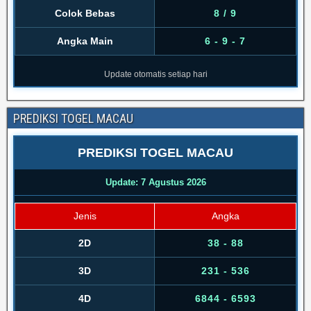
Colok Bebas
8 / 9
Angka Main
6 - 9 - 7
Update otomatis setiap hari
PREDIKSI TOGEL MACAU
PREDIKSI TOGEL MACAU
Update: 7 Agustus 2026
Jenis
Angka
2D
38 - 88
3D
231 - 536
4D
6844 - 6593