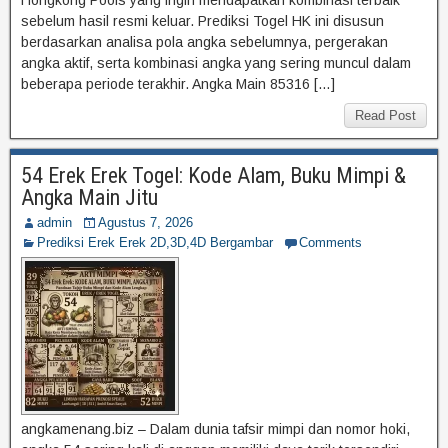
Hongkong Pools yang ingin mendapatkan kombinasi terbaik
sebelum hasil resmi keluar. Prediksi Togel HK ini disusun
berdasarkan analisa pola angka sebelumnya, pergerakan
angka aktif, serta kombinasi angka yang sering muncul dalam
beberapa periode terakhir. Angka Main 85316 […]
Read Post
54 Erek Erek Togel: Kode Alam, Buku Mimpi &
Angka Main Jitu
admin
Agustus 7, 2026
Prediksi Erek Erek 2D,3D,4D Bergambar
Comments
angkamenang.biz – Dalam dunia tafsir mimpi dan nomor hoki,