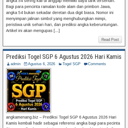
angka 54 sering kali di anggap memiliki daya tarik tersendiri.
Bagi para pencinta ramalan kode alam dan primbon Jawa,
angka 54 bukan sekadar deretan dua digit biasa. Nomor ini
menyimpan jalinan simbol yang menghubungkan mimpi,
peristiwa unik sehari-hari, dan prediksi angka keberuntungan.
Artikel ini akan mengupas […]
Read Post
Prediksi Togel SGP 6 Agustus 2026 Hari Kamis
admin
Agustus 6, 2026
Togel SGP
Comments
angkamenang.biz – Prediksi Togel SGP 6 Agustus 2026 Hari
Kamis kembali hadir sebagai referensi angka bagi para pecinta