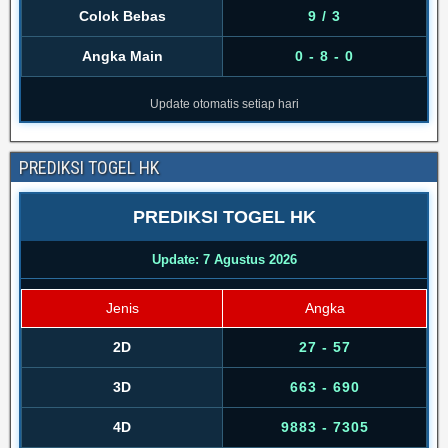
Colok Bebas
9 / 3
Angka Main
0 - 8 - 0
Update otomatis setiap hari
PREDIKSI TOGEL HK
PREDIKSI TOGEL HK
Update: 7 Agustus 2026
Jenis
Angka
2D
27 - 57
3D
663 - 690
4D
9883 - 7305