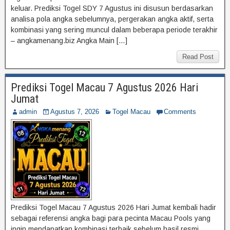
keluar. Prediksi Togel SDY 7 Agustus ini disusun berdasarkan
analisa pola angka sebelumnya, pergerakan angka aktif, serta
kombinasi yang sering muncul dalam beberapa periode terakhir
– angkamenang.biz Angka Main […]
Read Post
Prediksi Togel Macau 7 Agustus 2026 Hari
Jumat
admin
Agustus 7, 2026
Togel Macau
Comments
Prediksi Togel Macau 7 Agustus 2026 Hari Jumat kembali hadir
sebagai referensi angka bagi para pecinta Macau Pools yang
ingin mendapatkan kombinasi terbaik sebelum hasil resmi