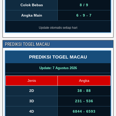
Colok Bebas
8 / 9
Angka Main
6 - 9 - 7
Update otomatis setiap hari
PREDIKSI TOGEL MACAU
PREDIKSI TOGEL MACAU
Update: 7 Agustus 2026
Jenis
Angka
2D
38 - 88
3D
231 - 536
4D
6844 - 6593