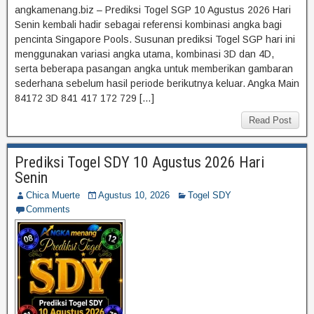
angkamenang.biz – Prediksi Togel SGP 10 Agustus 2026 Hari
Senin kembali hadir sebagai referensi kombinasi angka bagi
pencinta Singapore Pools. Susunan prediksi Togel SGP hari ini
menggunakan variasi angka utama, kombinasi 3D dan 4D,
serta beberapa pasangan angka untuk memberikan gambaran
sederhana sebelum hasil periode berikutnya keluar. Angka Main
84172 3D 841 417 172 729 […]
Read Post
Prediksi Togel SDY 10 Agustus 2026 Hari
Senin
Chica Muerte
Agustus 10, 2026
Togel SDY
Comments