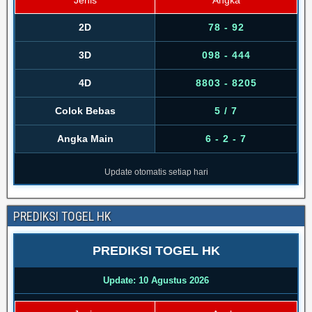
Jenis
Angka
2D
78 - 92
3D
098 - 444
4D
8803 - 8205
Colok Bebas
5 / 7
Angka Main
6 - 2 - 7
Update otomatis setiap hari
PREDIKSI TOGEL HK
PREDIKSI TOGEL HK
Update: 10 Agustus 2026