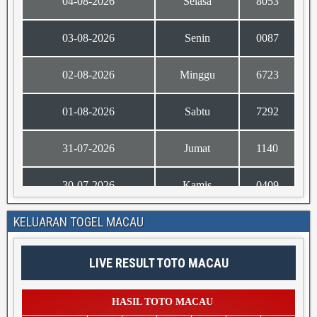
KELUARAN TOGEL MACAU
LIVE RESULT TOTO MACAU