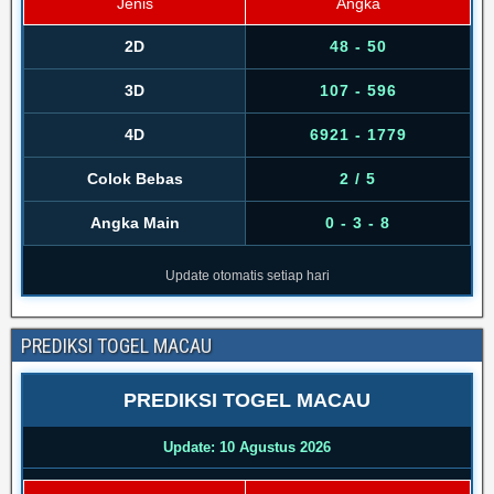
Jenis
Angka
2D
48 - 50
3D
107 - 596
4D
6921 - 1779
Colok Bebas
2 / 5
Angka Main
0 - 3 - 8
Update otomatis setiap hari
PREDIKSI TOGEL MACAU
PREDIKSI TOGEL MACAU
Update: 10 Agustus 2026