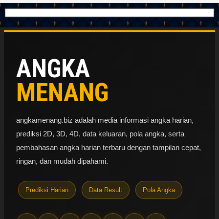
ANGKA
MENANG
angkamenang.biz adalah media informasi angka harian,
prediksi 2D, 3D, 4D, data keluaran, pola angka, serta
pembahasan angka harian terbaru dengan tampilan cepat,
ringan, dan mudah dipahami.
Prediksi Harian
Data Result
Pola Angka