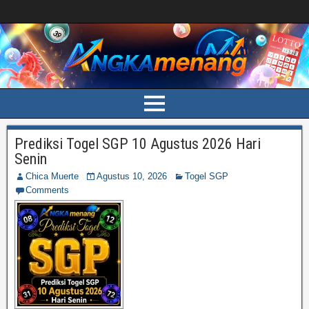
Prediksi Togel SGP 10 Agustus 2026 Hari
Senin
Chica Muerte
Agustus 10, 2026
Togel SGP
Comments