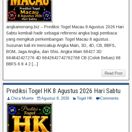
angkamenang.biz – Prediksi Togel Macau 8 Agustus 2026 Hari
Sabtu kembali hadir sebagai referensi angka bagi pembaca
yang mengikuti perkembangan Togel Macau 8 agustus.
Susunan kali ini mencakup Angka Main, 3D, 4D, CB, BBFS,
BOM, Jaga Angka, dan Shio. Angka Main 68427 3D
684842427276 4D 6842842742762768 CB (Colok Bebas) 68
BBFS 6 8 4 2 […]
Read Post
Prediksi Togel HK 8 Agustus 2026 Hari Sabtu
Chica Muerte
Agustus 8, 2026
Togel HK
Comments