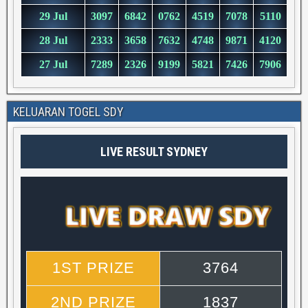
KELUARAN TOGEL SDY
LIVE RESULT SYDNEY