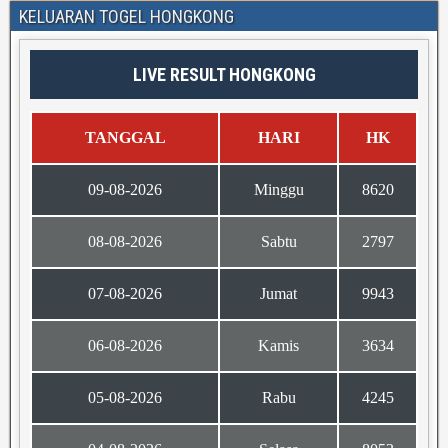
KELUARAN TOGEL HONGKONG
LIVE RESULT HONGKONG