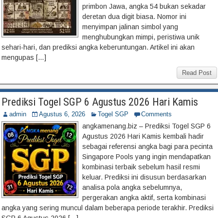
primbon Jawa, angka 54 bukan sekadar
deretan dua digit biasa. Nomor ini
menyimpan jalinan simbol yang
menghubungkan mimpi, peristiwa unik
sehari-hari, dan prediksi angka keberuntungan. Artikel ini akan
mengupas […]
Read Post
Prediksi Togel SGP 6 Agustus 2026 Hari Kamis
admin
Agustus 6, 2026
Togel SGP
Comments
angkamenang.biz – Prediksi Togel SGP 6
Agustus 2026 Hari Kamis kembali hadir
sebagai referensi angka bagi para pecinta
Singapore Pools yang ingin mendapatkan
kombinasi terbaik sebelum hasil resmi
keluar. Prediksi ini disusun berdasarkan
analisa pola angka sebelumnya,
pergerakan angka aktif, serta kombinasi
angka yang sering muncul dalam beberapa periode terakhir. Prediksi
SGP 6 Agustus 2026 […]