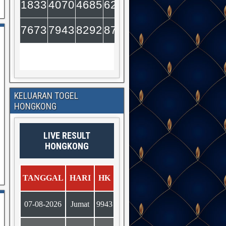
KELUARAN TOGEL
HONGKONG
LIVE RESULT
HONGKONG