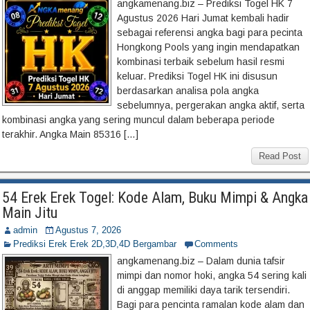
angkamenang.biz – Prediksi Togel HK 7
Agustus 2026 Hari Jumat kembali hadir
sebagai referensi angka bagi para pecinta
Hongkong Pools yang ingin mendapatkan
kombinasi terbaik sebelum hasil resmi
keluar. Prediksi Togel HK ini disusun
berdasarkan analisa pola angka
sebelumnya, pergerakan angka aktif, serta
kombinasi angka yang sering muncul dalam beberapa periode
terakhir. Angka Main 85316 […]
Read Post
54 Erek Erek Togel: Kode Alam, Buku Mimpi & Angka
Main Jitu
admin
Agustus 7, 2026
Prediksi Erek Erek 2D,3D,4D Bergambar
Comments
angkamenang.biz – Dalam dunia tafsir
mimpi dan nomor hoki, angka 54 sering kali
di anggap memiliki daya tarik tersendiri.
Bagi para pencinta ramalan kode alam dan