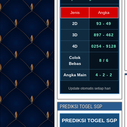
Jenis
Angka
2D
93 - 49
3D
897 - 462
4D
0254 - 9128
Colok
8 / 6
Bebas
Angka Main
4 - 2 - 2
Update otomatis setiap hari
PREDIKSI TOGEL SGP
PREDIKSI TOGEL SGP