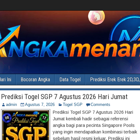
ri Ini
Bocoran Angka
Data Togel
Prediksi Erek Erek 2D,3
Prediksi Togel SGP 7 Agustus 2026 Hari Jumat
admin
Agustus 7, 2026
Togel SGP
Comments
Prediksi Togel SGP 7 Agustus 2026 Hari
Jumat kembali hadir sebagai referensi
angka bagi para pecinta Singapore Pools
61
73
85
97
yang ingin mendapatkan kombinasi terbaik
62
74
86
98
sebelum hasil resmi keluar. Prediksi ini