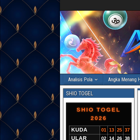
Analisis Pola
Angka Menang Ha
SHIO TOGEL
SHIO TOGEL
2026
KUDA
01
13
25
37
49
ULAR
02
14
26
38
50