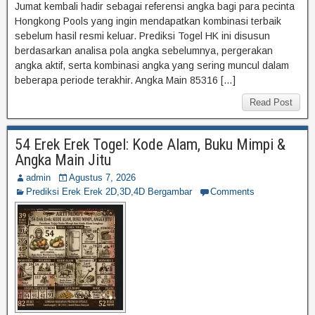
Jumat kembali hadir sebagai referensi angka bagi para pecinta
Hongkong Pools yang ingin mendapatkan kombinasi terbaik
sebelum hasil resmi keluar. Prediksi Togel HK ini disusun
berdasarkan analisa pola angka sebelumnya, pergerakan
angka aktif, serta kombinasi angka yang sering muncul dalam
beberapa periode terakhir. Angka Main 85316 […]
Read Post
54 Erek Erek Togel: Kode Alam, Buku Mimpi &
Angka Main Jitu
admin
Agustus 7, 2026
Prediksi Erek Erek 2D,3D,4D Bergambar
Comments