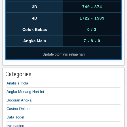
3D
749 - 874
4D
1722 - 1589
Colok Bebas
0 / 3
Angka Main
7 - 8 - 0
Update otomatis setiap hari
Categories
Analisis Pola
Angka Menang Hari Ini
Bocoran Angka
Casino Online
Data Togel
live casino