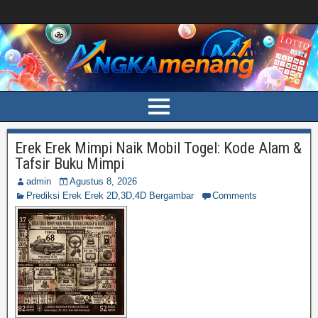
Erek Erek Mimpi Naik Mobil Togel: Kode Alam &
Tafsir Buku Mimpi
admin
Agustus 8, 2026
Prediksi Erek Erek 2D,3D,4D Bergambar
Comments