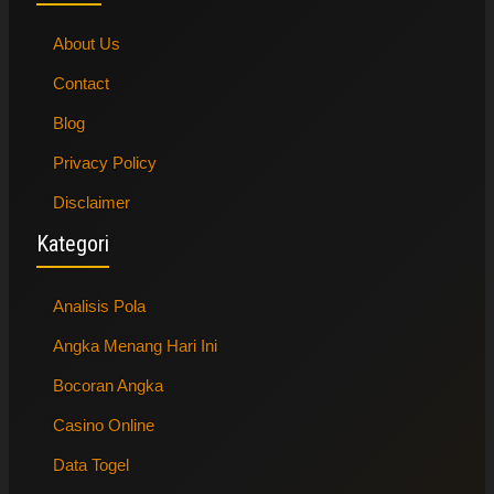
About Us
Contact
Blog
Privacy Policy
Disclaimer
Kategori
Analisis Pola
Angka Menang Hari Ini
Bocoran Angka
Casino Online
Data Togel