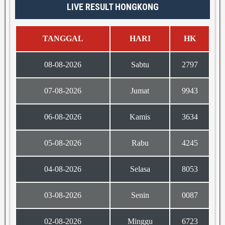
LIVE RESULT HONGKONG