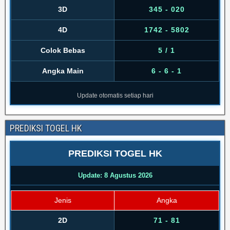
3D
345 - 020
4D
1742 - 5802
Colok Bebas
5 / 1
Angka Main
6 - 6 - 1
Update otomatis setiap hari
PREDIKSI TOGEL HK
PREDIKSI TOGEL HK
Update: 8 Agustus 2026
Jenis
Angka
2D
71 - 81