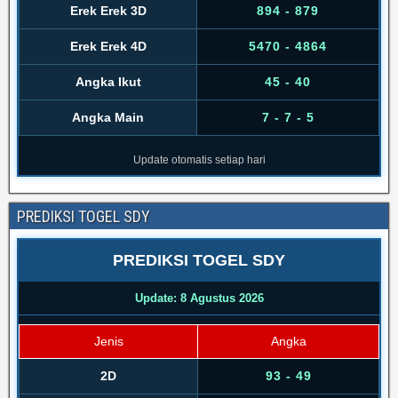
Erek Erek 3D
894 - 879
Erek Erek 4D
5470 - 4864
Angka Ikut
45 - 40
Angka Main
7 - 7 - 5
Update otomatis setiap hari
PREDIKSI TOGEL SDY
PREDIKSI TOGEL SDY
Update: 8 Agustus 2026
Jenis
Angka
2D
93 - 49