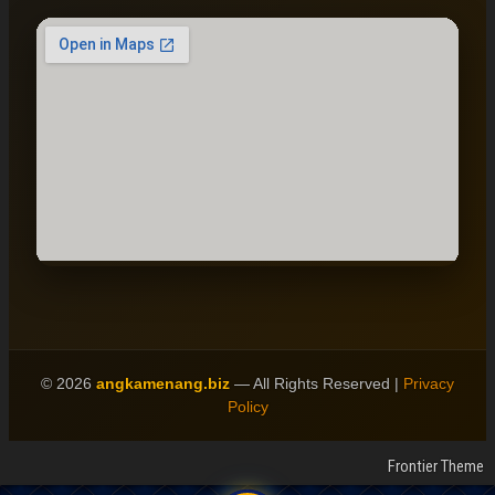
© 2026
angkamenang.biz
— All Rights Reserved |
Privacy
Policy
Frontier Theme