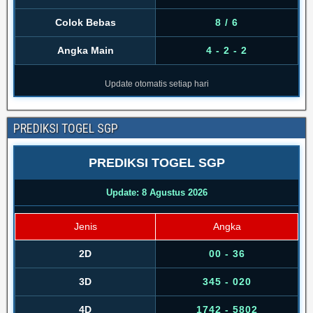
Colok Bebas
8 / 6
Angka Main
4 - 2 - 2
Update otomatis setiap hari
PREDIKSI TOGEL SGP
PREDIKSI TOGEL SGP
Update: 8 Agustus 2026
Jenis
Angka
2D
00 - 36
3D
345 - 020
4D
1742 - 5802