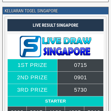
KELUARAN TOGEL SINGAPORE
LIVE RESULT SINGAPORE