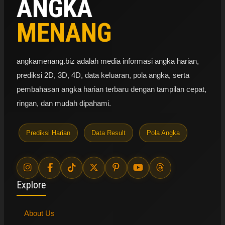
ANGKA
MENANG
angkamenang.biz adalah media informasi angka harian,
prediksi 2D, 3D, 4D, data keluaran, pola angka, serta
pembahasan angka harian terbaru dengan tampilan cepat,
ringan, dan mudah dipahami.
Prediksi Harian
Data Result
Pola Angka
Explore
About Us