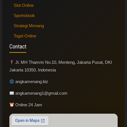
Slot Online
Sportsbook
Strategi Menang
Togel Online
Contact
Jl. MH Thamrin No.10, Menteng, Jakarta Pusat, DKI
Jakarta 10350, Indonesia
angkamenang.biz
angkamenang1@gmail.com
Online 24 Jam