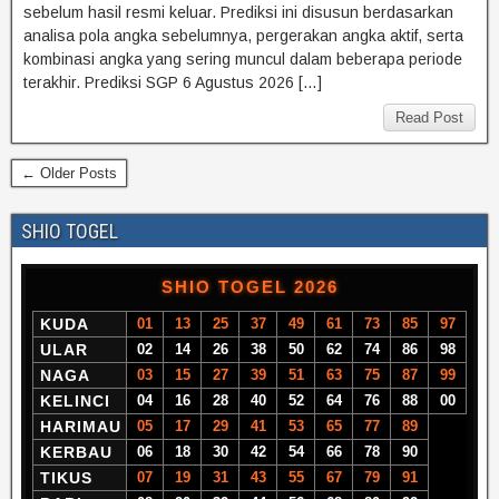
sebelum hasil resmi keluar. Prediksi ini disusun berdasarkan
analisa pola angka sebelumnya, pergerakan angka aktif, serta
kombinasi angka yang sering muncul dalam beberapa periode
terakhir. Prediksi SGP 6 Agustus 2026 […]
Read Post
← Older Posts
SHIO TOGEL
SHIO TOGEL 2026
KUDA
01
13
25
37
49
61
73
85
97
ULAR
02
14
26
38
50
62
74
86
98
NAGA
03
15
27
39
51
63
75
87
99
KELINCI
04
16
28
40
52
64
76
88
00
HARIMAU
05
17
29
41
53
65
77
89
KERBAU
06
18
30
42
54
66
78
90
TIKUS
07
19
31
43
55
67
79
91