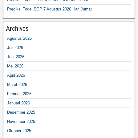
Prediksi Togel SGP 7 Agustus 2026 Hari Jumat
Archives
Agustus 2026
Juli 2026
Juni 2026
Mei 2026
April 2026
Maret 2026
Februari 2026
Januari 2026
Desember 2025
November 2025
Oktober 2025