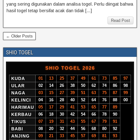
yang sering digunakan dalam analisa togel. Perlu diingat bahwa
hasil togel tetap bersifat acak dan tidak […]
Read Post
← Older Posts
SHIO TOGEL
SHIO TOGEL 2026
KUDA
01
13
25
37
49
61
73
85
97
ULAR
02
14
26
38
50
62
74
86
98
NAGA
03
15
27
39
51
63
75
87
99
KELINCI
04
16
28
40
52
64
76
88
00
HARIMAU
05
17
29
41
53
65
77
89
KERBAU
06
18
30
42
54
66
78
90
TIKUS
07
19
31
43
55
67
79
91
BABI
08
20
32
44
56
68
80
92
ANJING
09
21
33
45
57
69
81
93