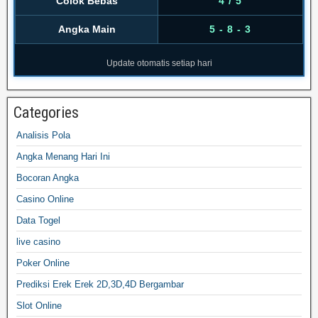
Colok Bebas
4 / 5
Angka Main
5 - 8 - 3
Update otomatis setiap hari
Categories
Analisis Pola
Angka Menang Hari Ini
Bocoran Angka
Casino Online
Data Togel
live casino
Poker Online
Prediksi Erek Erek 2D,3D,4D Bergambar
Slot Online