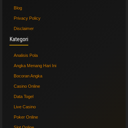
Blog
Privacy Policy
Disclaimer
Kategori
Analisis Pola
Angka Menang Hari Ini
Bocoran Angka
Casino Online
Data Togel
Live Casino
Poker Online
Slot Online