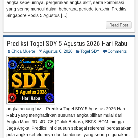
angka sebelumnya, pergerakan angka aktif, serta kombinasi
yang sering muncul dalam beberapa periode terakhir. Prediksi
Singapore Pools 5 Agustus […]
Read Post
Prediksi Togel SDY 5 Agustus 2026 Hari Rabu
Chica Muerte
Agustus 6, 2026
Togel SDY
Comments
angkamenang.biz – Prediksi Togel SDY 5 Agustus 2026 Hari
Rabu yang menghadirkan susunan angka pilihan mulai dari
Angka Main, 3D, 4D, CB (Colok Bebas), BBFS, BOM, hingga
Jaga Angka. Prediksi ini disusun sebagai referensi berdasarkan
pola angka sebelumnya dan kombinasi yang sering digunakan.