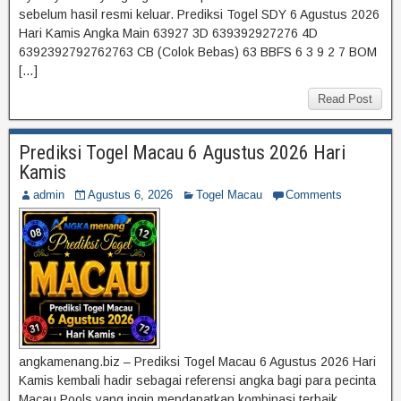
sebelum hasil resmi keluar. Prediksi Togel SDY 6 Agustus 2026
Hari Kamis Angka Main 63927 3D 639392927276 4D
6392392792762763 CB (Colok Bebas) 63 BBFS 6 3 9 2 7 BOM
[…]
Read Post
Prediksi Togel Macau 6 Agustus 2026 Hari
Kamis
admin
Agustus 6, 2026
Togel Macau
Comments
angkamenang.biz – Prediksi Togel Macau 6 Agustus 2026 Hari
Kamis kembali hadir sebagai referensi angka bagi para pecinta
Macau Pools yang ingin mendapatkan kombinasi terbaik