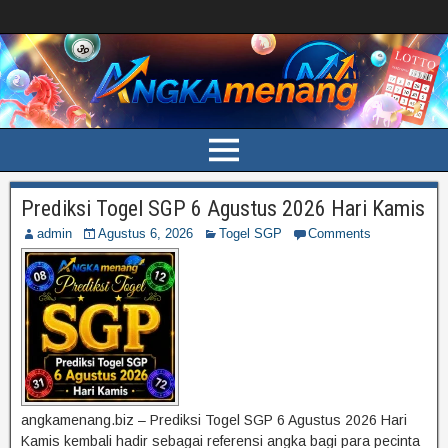
Prediksi Togel SGP 6 Agustus 2026 Hari Kamis
admin
Agustus 6, 2026
Togel SGP
Comments
angkamenang.biz – Prediksi Togel SGP 6 Agustus 2026 Hari
Kamis kembali hadir sebagai referensi angka bagi para pecinta