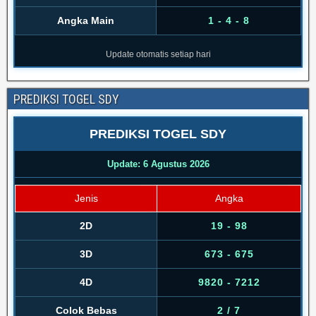
Angka Main
1 - 4 - 8
Update otomatis setiap hari
PREDIKSI TOGEL SDY
PREDIKSI TOGEL SDY
Update: 6 Agustus 2026
Jenis
Angka
2D
19 - 98
3D
673 - 675
4D
9820 - 7212
Colok Bebas
2 / 7