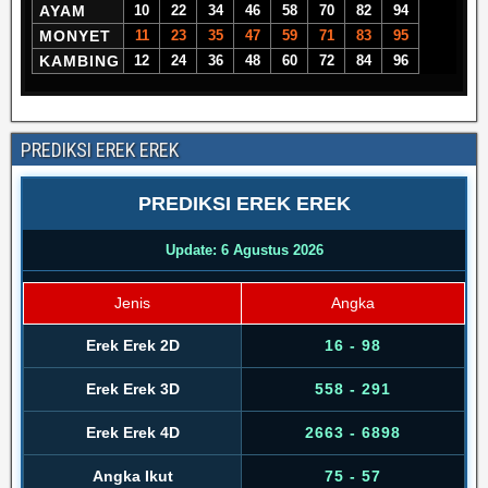
AYAM
10
22
34
46
58
70
82
94
MONYET
11
23
35
47
59
71
83
95
KAMBING
12
24
36
48
60
72
84
96
PREDIKSI EREK EREK
PREDIKSI EREK EREK
Update: 6 Agustus 2026
Jenis
Angka
Erek Erek 2D
16 - 98
Erek Erek 3D
558 - 291
Erek Erek 4D
2663 - 6898
Angka Ikut
75 - 57