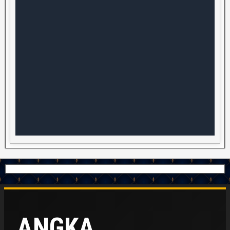
ANGKA