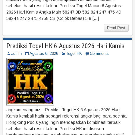
sebelum hasil resmi keluar. Prediksi Togel Macau 6 Agustus
2026 Hari Kamis Angka Main 58247 3D 582 824 247 475 4D
5824 8247 2475 4758 CB (Colok Bebas) 5 8 […]
Read Post
Prediksi Togel HK 6 Agustus 2026 Hari Kamis
admin
Agustus 6, 2026
Togel HK
Comments
angkamenang.biz – Prediksi Togel HK 6 Agustus 2026 Hari
Kamis kembali hadir sebagai referensi angka bagi para pecinta
Hongkong Pools yang ingin mendapatkan kombinasi terbaik
sebelum hasil resmi keluar. Prediksi HK ini disusun