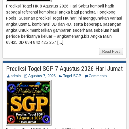
Prediksi Togel HK 8 Agustus 2026 Hari Sabtu kembali hadir
sebagai referensi kombinasi angka bagi pencinta Hongkong
Pools. Susunan prediksi Togel HK hari ini menggunakan variasi
angka utama, kombinasi 3D dan 4D, serta beberapa pasangan
angka untuk memberikan gambaran sederhana sebelum hasil
periode berikutnya keluar – angkamenang.biz Angka Main
68425 3D 684 842 425 257 […]
Read Post
Prediksi Togel SGP 7 Agustus 2026 Hari Jumat
admin
Agustus 7, 2026
Togel SGP
Comments