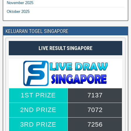
November 2025
Oktober 2025
KELUARAN TOGEL SINGAPORE
LIVE RESULT SINGAPORE