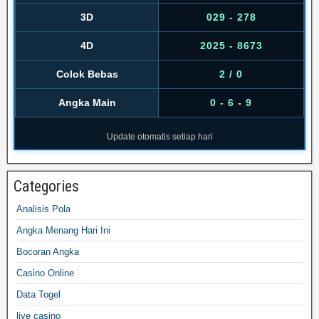
3D
029 - 278
4D
2025 - 8673
Colok Bebas
2 / 0
Angka Main
0 - 6 - 9
Update otomatis setiap hari
Categories
Analisis Pola
Angka Menang Hari Ini
Bocoran Angka
Casino Online
Data Togel
live casino