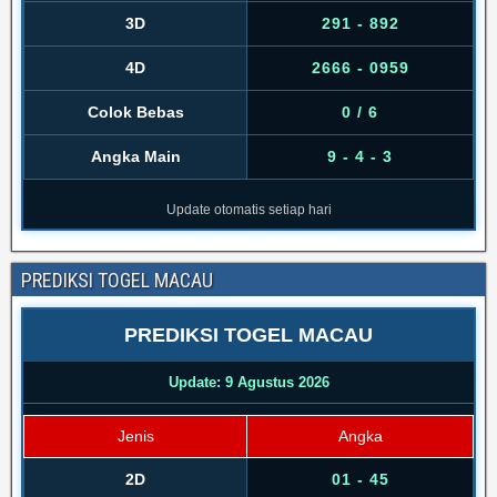
3D
291 - 892
4D
2666 - 0959
Colok Bebas
0 / 6
Angka Main
9 - 4 - 3
Update otomatis setiap hari
PREDIKSI TOGEL MACAU
PREDIKSI TOGEL MACAU
Update: 9 Agustus 2026
Jenis
Angka
2D
01 - 45