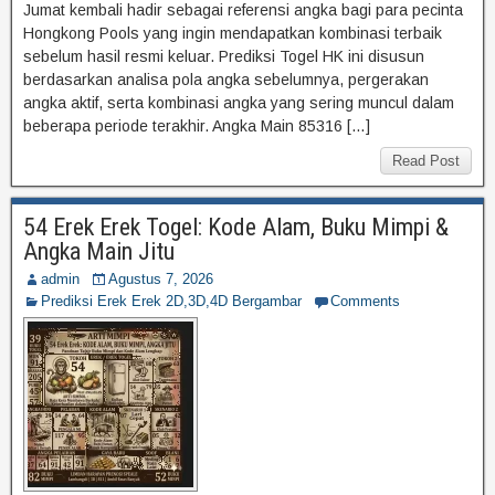
Jumat kembali hadir sebagai referensi angka bagi para pecinta
Hongkong Pools yang ingin mendapatkan kombinasi terbaik
sebelum hasil resmi keluar. Prediksi Togel HK ini disusun
berdasarkan analisa pola angka sebelumnya, pergerakan
angka aktif, serta kombinasi angka yang sering muncul dalam
beberapa periode terakhir. Angka Main 85316 […]
Read Post
54 Erek Erek Togel: Kode Alam, Buku Mimpi &
Angka Main Jitu
admin
Agustus 7, 2026
Prediksi Erek Erek 2D,3D,4D Bergambar
Comments