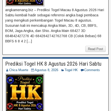
angkamenang.biz – Prediksi Togel Macau 8 Agustus 2026 Hari
Sabtu kembali hadir sebagai referensi angka bagi pembaca
yang mengikuti perkembangan Togel Macau 8 agustus.
Susunan kali ini mencakup Angka Main, 3D, 4D, CB, BBFS,
BOM, Jaga Angka, dan Shio. Angka Main 68427 3D
684842427276 4D 6842842742762768 CB (Colok Bebas) 68
BBFS 6 8 4 2 […]
Read Post
Prediksi Togel HK 8 Agustus 2026 Hari Sabtu
Chica Muerte
Agustus 8, 2026
Togel HK
Comments