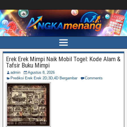
Erek Erek Mimpi Naik Mobil Togel: Kode Alam &
Tafsir Buku Mimpi
admin
Agustus 8, 2026
Prediksi Erek Erek 2D,3D,4D Bergambar
Comments