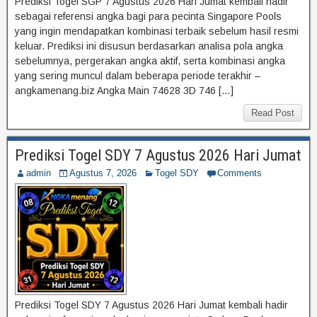
Prediksi Togel SGP 7 Agustus 2026 Hari Jumat kembali hadir
sebagai referensi angka bagi para pecinta Singapore Pools
yang ingin mendapatkan kombinasi terbaik sebelum hasil resmi
keluar. Prediksi ini disusun berdasarkan analisa pola angka
sebelumnya, pergerakan angka aktif, serta kombinasi angka
yang sering muncul dalam beberapa periode terakhir –
angkamenang.biz Angka Main 74628 3D 746 […]
Read Post
Prediksi Togel SDY 7 Agustus 2026 Hari Jumat
admin
Agustus 7, 2026
Togel SDY
Comments
Prediksi Togel SDY 7 Agustus 2026 Hari Jumat kembali hadir