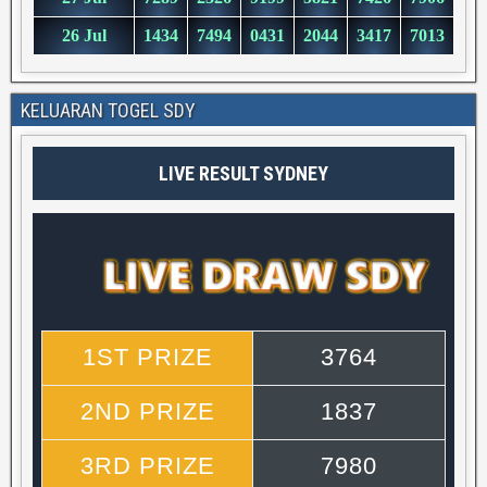
KELUARAN TOGEL SDY
LIVE RESULT SYDNEY