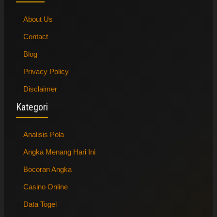
About Us
Contact
Blog
Privacy Policy
Disclaimer
Kategori
Analisis Pola
Angka Menang Hari Ini
Bocoran Angka
Casino Online
Data Togel