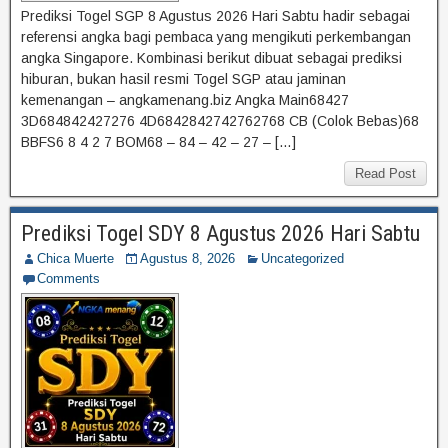
Prediksi Togel SGP 8 Agustus 2026 Hari Sabtu hadir sebagai
referensi angka bagi pembaca yang mengikuti perkembangan
angka Singapore. Kombinasi berikut dibuat sebagai prediksi
hiburan, bukan hasil resmi Togel SGP atau jaminan
kemenangan – angkamenang.biz Angka Main68427
3D684842427276 4D6842842742762768 CB (Colok Bebas)68
BBFS6 8 4 2 7 BOM68 – 84 – 42 – 27 – […]
Read Post
Prediksi Togel SDY 8 Agustus 2026 Hari Sabtu
Chica Muerte
Agustus 8, 2026
Uncategorized
Comments