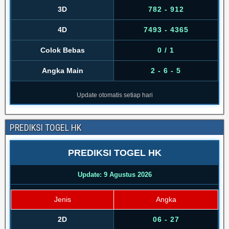
3D
782 - 912
4D
7493 - 4365
Colok Bebas
0 / 1
Angka Main
2 - 6 - 5
Update otomatis setiap hari
PREDIKSI TOGEL HK
PREDIKSI TOGEL HK
Update: 9 Agustus 2026
Jenis
Angka
2D
06 - 27