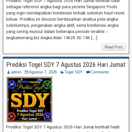
Prediksi Togel SGP 7 Agustus 2026 Hari Jumat kembali hadir
sebagai referensi angka bagi para pecinta Singapore Pools
yang ingin mendapatkan kombinasi terbaik sebelum hasil resmi
keluar. Prediksi ini disusun berdasarkan analisa pola angka
sebelumnya, pergerakan angka aktif, serta kombinasi angka
yang sering muncul dalam beberapa periode terakhir –
angkamenang.biz Angka Main 74628 3D 746 […]
Read Post
Prediksi Togel SDY 7 Agustus 2026 Hari Jumat
admin
Agustus 7, 2026
Togel SDY
Comments
Prediksi Togel SDY 7 Agustus 2026 Hari Jumat kembali hadir