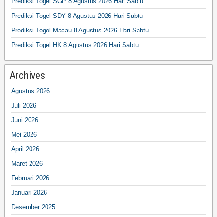
Prediksi Togel SGP 8 Agustus 2026 Hari Sabtu
Prediksi Togel SDY 8 Agustus 2026 Hari Sabtu
Prediksi Togel Macau 8 Agustus 2026 Hari Sabtu
Prediksi Togel HK 8 Agustus 2026 Hari Sabtu
Archives
Agustus 2026
Juli 2026
Juni 2026
Mei 2026
April 2026
Maret 2026
Februari 2026
Januari 2026
Desember 2025