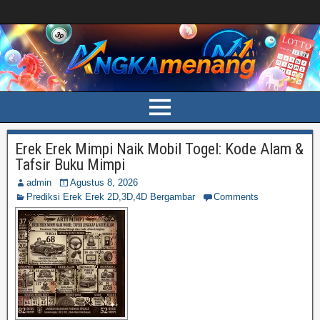
Erek Erek Mimpi Naik Mobil Togel: Kode Alam &
Tafsir Buku Mimpi
admin
Agustus 8, 2026
Prediksi Erek Erek 2D,3D,4D Bergambar
Comments