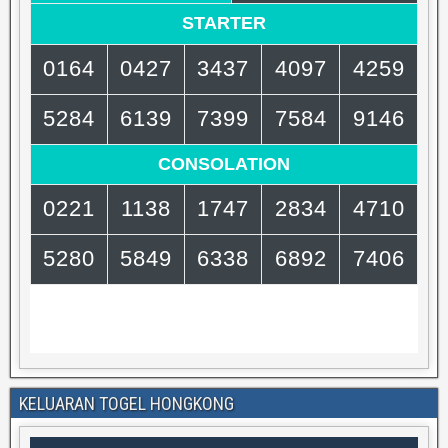
KELUARAN TOGEL HONGKONG