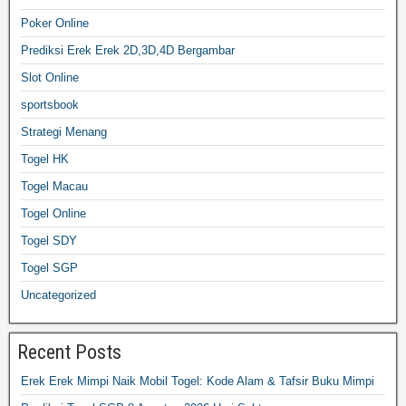
Poker Online
Prediksi Erek Erek 2D,3D,4D Bergambar
Slot Online
sportsbook
Strategi Menang
Togel HK
Togel Macau
Togel Online
Togel SDY
Togel SGP
Uncategorized
Recent Posts
Erek Erek Mimpi Naik Mobil Togel: Kode Alam & Tafsir Buku Mimpi