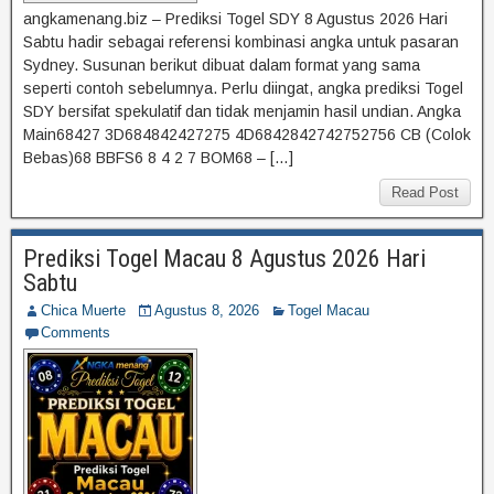
angkamenang.biz – Prediksi Togel SDY 8 Agustus 2026 Hari
Sabtu hadir sebagai referensi kombinasi angka untuk pasaran
Sydney. Susunan berikut dibuat dalam format yang sama
seperti contoh sebelumnya. Perlu diingat, angka prediksi Togel
SDY bersifat spekulatif dan tidak menjamin hasil undian. Angka
Main68427 3D684842427275 4D6842842742752756 CB (Colok
Bebas)68 BBFS6 8 4 2 7 BOM68 – […]
Read Post
Prediksi Togel Macau 8 Agustus 2026 Hari
Sabtu
Chica Muerte
Agustus 8, 2026
Togel Macau
Comments