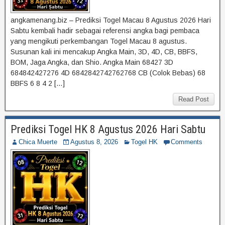
angkamenang.biz – Prediksi Togel Macau 8 Agustus 2026 Hari
Sabtu kembali hadir sebagai referensi angka bagi pembaca
yang mengikuti perkembangan Togel Macau 8 agustus.
Susunan kali ini mencakup Angka Main, 3D, 4D, CB, BBFS,
BOM, Jaga Angka, dan Shio. Angka Main 68427 3D
684842427276 4D 6842842742762768 CB (Colok Bebas) 68
BBFS 6 8 4 2 […]
Read Post
Prediksi Togel HK 8 Agustus 2026 Hari Sabtu
Chica Muerte
Agustus 8, 2026
Togel HK
Comments