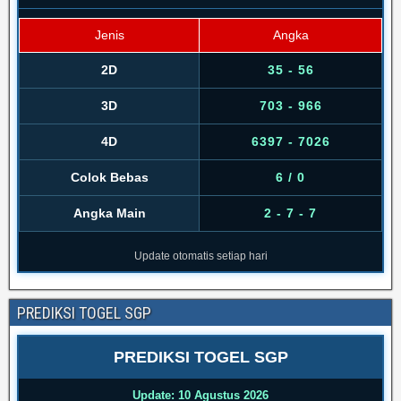
Jenis
Angka
2D
35 - 56
3D
703 - 966
4D
6397 - 7026
Colok Bebas
6 / 0
Angka Main
2 - 7 - 7
Update otomatis setiap hari
PREDIKSI TOGEL SGP
PREDIKSI TOGEL SGP
Update: 10 Agustus 2026