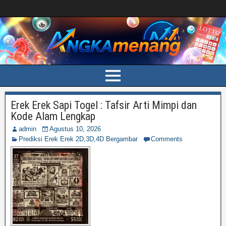
Erek Erek Sapi Togel : Tafsir Arti Mimpi dan
Kode Alam Lengkap
admin
Agustus 10, 2026
Prediksi Erek Erek 2D,3D,4D Bergambar
Comments