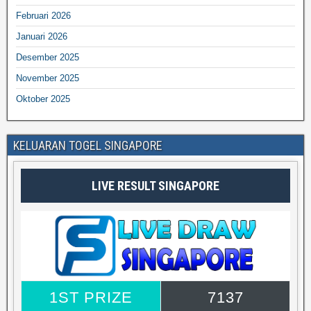
Februari 2026
Januari 2026
Desember 2025
November 2025
Oktober 2025
KELUARAN TOGEL SINGAPORE
LIVE RESULT SINGAPORE