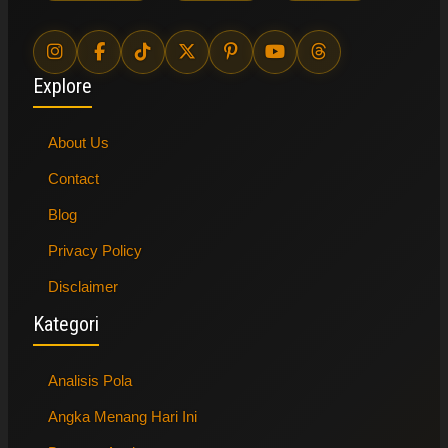
Explore
About Us
Contact
Blog
Privacy Policy
Disclaimer
Kategori
Analisis Pola
Angka Menang Hari Ini