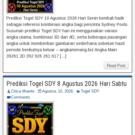
Prediksi Togel SDY 10 Agustus 2026 Hari Senin kembali hadir
sebagai referensi kombinasi angka bagi pencinta Sydney Pools.
Susunan prediksi Togel SDY hari ini menggunakan variasi
angka utama, kombinasi 3D dan 4D, serta beberapa pasangan
angka untuk memberikan gambaran sederhana sebelum hasil
periode berikutnya keluar – angkamenang.biz Angka Main
39261 3D 392 926 261 617 […]
Read Post
Prediksi Togel SDY 8 Agustus 2026 Hari Sabtu
Chica Muerte
Agustus 10, 2026
Togel SDY
Comments