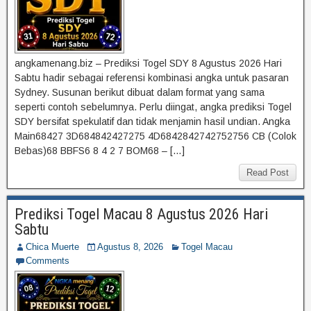
angkamenang.biz – Prediksi Togel SDY 8 Agustus 2026 Hari
Sabtu hadir sebagai referensi kombinasi angka untuk pasaran
Sydney. Susunan berikut dibuat dalam format yang sama
seperti contoh sebelumnya. Perlu diingat, angka prediksi Togel
SDY bersifat spekulatif dan tidak menjamin hasil undian. Angka
Main68427 3D684842427275 4D6842842742752756 CB (Colok
Bebas)68 BBFS6 8 4 2 7 BOM68 – […]
Read Post
Prediksi Togel Macau 8 Agustus 2026 Hari
Sabtu
Chica Muerte
Agustus 8, 2026
Togel Macau
Comments