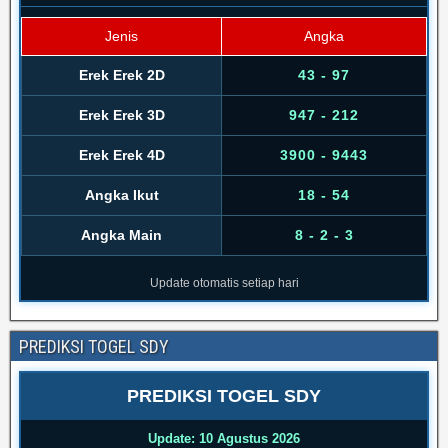
Jenis
Angka
Erek Erek 2D
43 - 97
Erek Erek 3D
947 - 212
Erek Erek 4D
3900 - 9443
Angka Ikut
18 - 54
Angka Main
8 - 2 - 3
Update otomatis setiap hari
PREDIKSI TOGEL SDY
PREDIKSI TOGEL SDY
Update: 10 Agustus 2026