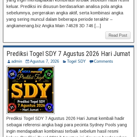
yang ingin mendapatkan kombinasi terbaik sebelum hasil resmi
keluar. Prediksi ini disusun berdasarkan analisa pola angka
sebelumnya, pergerakan angka aktif, serta kombinasi angka
yang sering muncul dalam beberapa periode terakhir –
angkamenang.biz Angka Main 74628 3D 746 […]
Read Post
Prediksi Togel SDY 7 Agustus 2026 Hari Jumat
admin
Agustus 7, 2026
Togel SDY
Comments
Prediksi Togel SDY 7 Agustus 2026 Hari Jumat kembali hadir
sebagai referensi angka bagi para pecinta Sydney Pools yang
ingin mendapatkan kombinasi terbaik sebelum hasil resmi