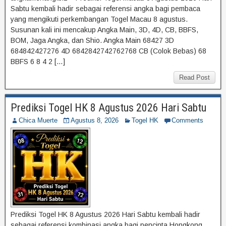
Sabtu kembali hadir sebagai referensi angka bagi pembaca
yang mengikuti perkembangan Togel Macau 8 agustus.
Susunan kali ini mencakup Angka Main, 3D, 4D, CB, BBFS,
BOM, Jaga Angka, dan Shio. Angka Main 68427 3D
684842427276 4D 6842842742762768 CB (Colok Bebas) 68
BBFS 6 8 4 2 […]
Read Post
Prediksi Togel HK 8 Agustus 2026 Hari Sabtu
Chica Muerte
Agustus 8, 2026
Togel HK
Comments
Prediksi Togel HK 8 Agustus 2026 Hari Sabtu kembali hadir
sebagai referensi kombinasi angka bagi pencinta Hongkong