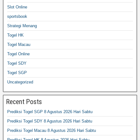
Slot Online
sportsbook
Strategi Menang
Togel HK
Togel Macau
Togel Online
Togel SDY
Togel SGP
Uncategorized
Recent Posts
Prediksi Togel SGP 8 Agustus 2026 Hari Sabtu
Prediksi Togel SDY 8 Agustus 2026 Hari Sabtu
Prediksi Togel Macau 8 Agustus 2026 Hari Sabtu
Prediksi Togel HK 8 Agustus 2026 Hari Sabtu