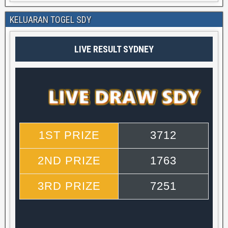
KELUARAN TOGEL SDY
LIVE RESULT SYDNEY