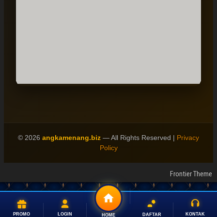
© 2026
angkamenang.biz
— All Rights Reserved |
Privacy
Policy
Frontier Theme
PROMO
LOGIN
KONTAK
DAFTAR
HOME