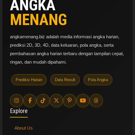
ANGKA
MENANG
angkamenang.biz adalah media informasi angka harian,
prediksi 2D, 3D, 4D, data keluaran, pola angka, serta
pembahasan angka harian terbaru dengan tampilan cepat,
ringan, dan mudah dipahami.
Prediksi Harian
Data Result
Pola Angka
Explore
About Us