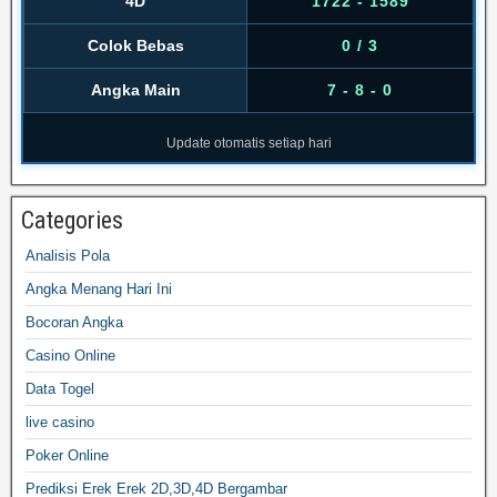
4D
1722 - 1589
Colok Bebas
0 / 3
Angka Main
7 - 8 - 0
Update otomatis setiap hari
Categories
Analisis Pola
Angka Menang Hari Ini
Bocoran Angka
Casino Online
Data Togel
live casino
Poker Online
Prediksi Erek Erek 2D,3D,4D Bergambar