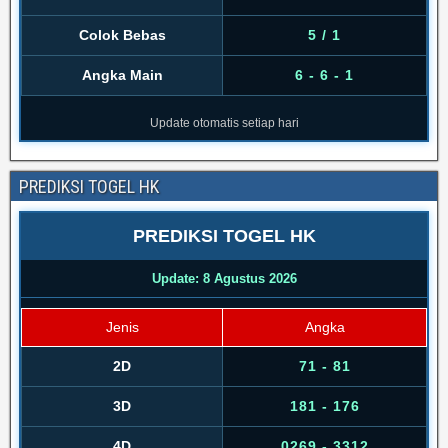
Colok Bebas
5 / 1
Angka Main
6 - 6 - 1
Update otomatis setiap hari
PREDIKSI TOGEL HK
PREDIKSI TOGEL HK
Update: 8 Agustus 2026
Jenis
Angka
2D
71 - 81
3D
181 - 176
4D
0269 - 3312