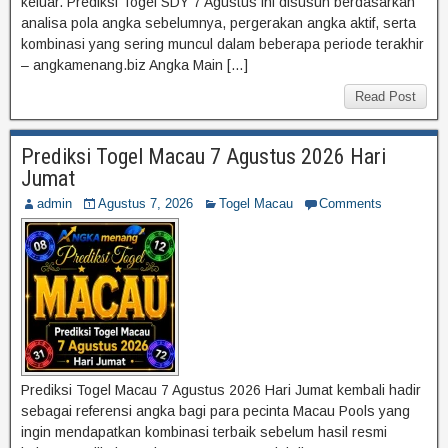
keluar. Prediksi Togel SDY 7 Agustus ini disusun berdasarkan
analisa pola angka sebelumnya, pergerakan angka aktif, serta
kombinasi yang sering muncul dalam beberapa periode terakhir
– angkamenang.biz Angka Main […]
Read Post
Prediksi Togel Macau 7 Agustus 2026 Hari
Jumat
admin
Agustus 7, 2026
Togel Macau
Comments
Prediksi Togel Macau 7 Agustus 2026 Hari Jumat kembali hadir
sebagai referensi angka bagi para pecinta Macau Pools yang
ingin mendapatkan kombinasi terbaik sebelum hasil resmi