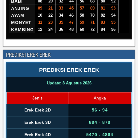
BABI
08
20
32
44
56
68
80
92
ANJING
09
21
33
45
57
69
81
93
AYAM
10
22
34
46
58
70
82
94
MONYET
11
23
35
47
59
71
83
95
KAMBING
12
24
36
48
60
72
84
96
PREDIKSI EREK EREK
PREDIKSI EREK EREK
Update: 8 Agustus 2026
Jenis
Angka
Erek Erek 2D
56 - 94
Erek Erek 3D
894 - 879
Erek Erek 4D
5470 - 4864