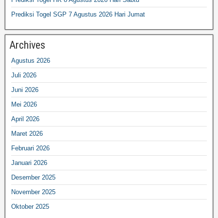
Prediksi Togel SGP 7 Agustus 2026 Hari Jumat
Archives
Agustus 2026
Juli 2026
Juni 2026
Mei 2026
April 2026
Maret 2026
Februari 2026
Januari 2026
Desember 2025
November 2025
Oktober 2025