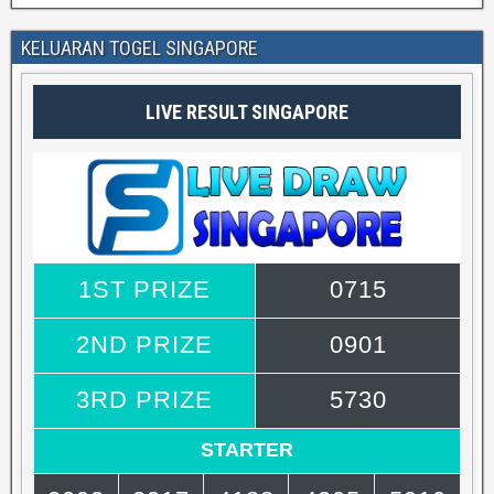
KELUARAN TOGEL SINGAPORE
LIVE RESULT SINGAPORE