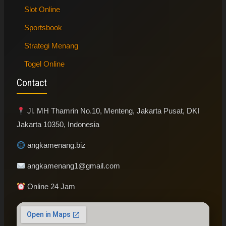
Slot Online
Sportsbook
Strategi Menang
Togel Online
Contact
Jl. MH Thamrin No.10, Menteng, Jakarta Pusat, DKI
Jakarta 10350, Indonesia
angkamenang.biz
angkamenang1@gmail.com
Online 24 Jam