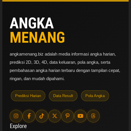
ANGKA
MENANG
angkamenang.biz adalah media informasi angka harian,
prediksi 2D, 3D, 4D, data keluaran, pola angka, serta
pembahasan angka harian terbaru dengan tampilan cepat,
ringan, dan mudah dipahami.
Prediksi Harian
Data Result
Pola Angka
Explore