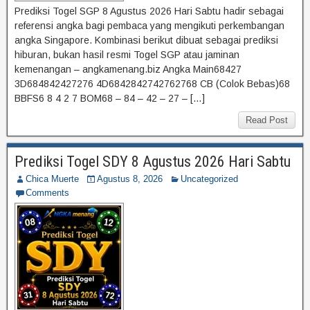
Prediksi Togel SGP 8 Agustus 2026 Hari Sabtu hadir sebagai
referensi angka bagi pembaca yang mengikuti perkembangan
angka Singapore. Kombinasi berikut dibuat sebagai prediksi
hiburan, bukan hasil resmi Togel SGP atau jaminan
kemenangan – angkamenang.biz Angka Main68427
3D684842427276 4D6842842742762768 CB (Colok Bebas)68
BBFS6 8 4 2 7 BOM68 – 84 – 42 – 27 – […]
Read Post
Prediksi Togel SDY 8 Agustus 2026 Hari Sabtu
Chica Muerte
Agustus 8, 2026
Uncategorized
Comments