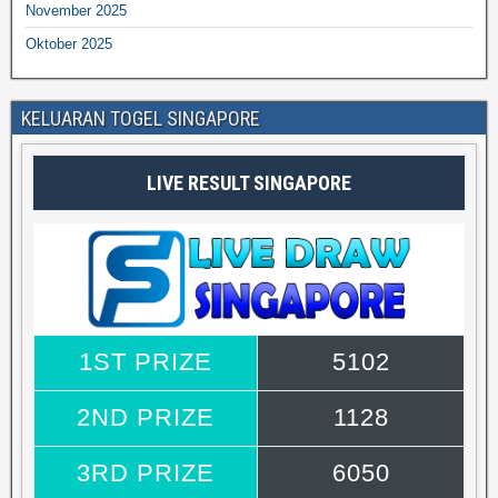
November 2025
Oktober 2025
KELUARAN TOGEL SINGAPORE
LIVE RESULT SINGAPORE