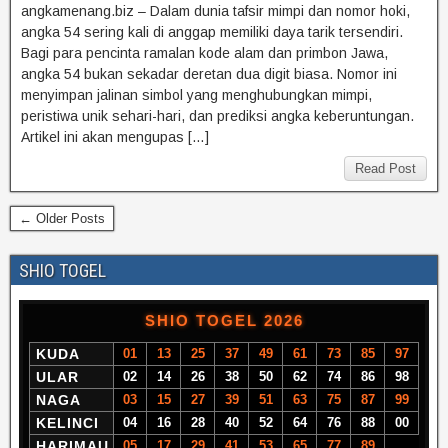
angkamenang.biz – Dalam dunia tafsir mimpi dan nomor hoki,
angka 54 sering kali di anggap memiliki daya tarik tersendiri.
Bagi para pencinta ramalan kode alam dan primbon Jawa,
angka 54 bukan sekadar deretan dua digit biasa. Nomor ini
menyimpan jalinan simbol yang menghubungkan mimpi,
peristiwa unik sehari-hari, dan prediksi angka keberuntungan.
Artikel ini akan mengupas […]
Read Post
← Older Posts
SHIO TOGEL
SHIO TOGEL 2026
KUDA
01
13
25
37
49
61
73
85
97
ULAR
02
14
26
38
50
62
74
86
98
NAGA
03
15
27
39
51
63
75
87
99
KELINCI
04
16
28
40
52
64
76
88
00
HARIMAU
05
17
29
41
53
65
77
89