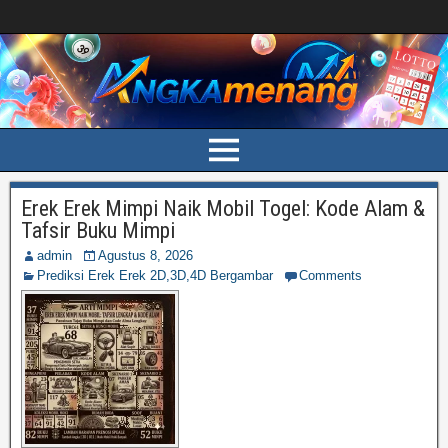
Erek Erek Mimpi Naik Mobil Togel: Kode Alam &
Tafsir Buku Mimpi
admin
Agustus 8, 2026
Prediksi Erek Erek 2D,3D,4D Bergambar
Comments