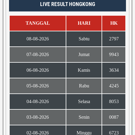
LIVE RESULT HONGKONG