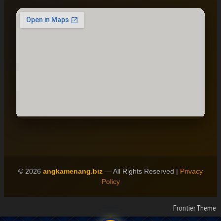
© 2026
angkamenang.biz
— All Rights Reserved |
Privacy
Policy
Frontier Theme