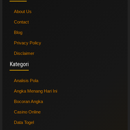
About Us
Contact
Blog
Privacy Policy
Disclaimer
Kategori
Analisis Pola
Angka Menang Hari Ini
Bocoran Angka
Casino Online
Data Togel