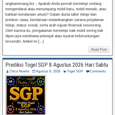
angkamenang.biz – Apakah Anda pernah bermimpi sedang
mengendarai atau menumpang mobil baru, mobil mewah, atau
bahkan kendaraan umum? Dalam dunia tafsir mimpi dan
primbon Jawa, kendaraan melambangkan sarana perjalanan
hidup, status sosial, serta arah tujuan finansial seseorang.
Oleh karena itu, pengalaman bermimpi naik mobil sering kali
dipercaya membawa petunjuk atau isyarat keberuntungan
tersendiri. Artikel ini […]
Read Post
Prediksi Togel SGP 8 Agustus 2026 Hari Sabtu
Chica Muerte
Agustus 8, 2026
Togel SGP
Comments