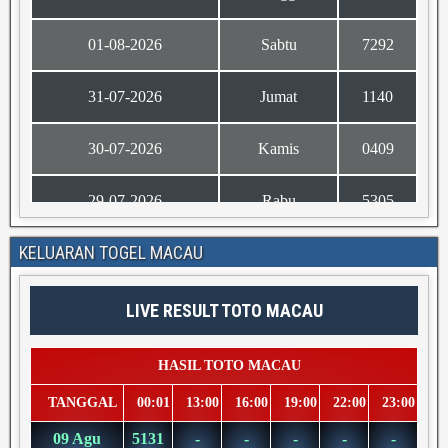
KELUARAN TOGEL MACAU
LIVE RESULT TOTO MACAU