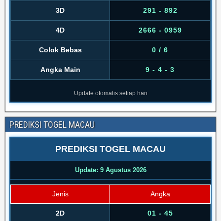
3D
291 - 892
4D
2666 - 0959
Colok Bebas
0 / 6
Angka Main
9 - 4 - 3
Update otomatis setiap hari
PREDIKSI TOGEL MACAU
PREDIKSI TOGEL MACAU
Update: 9 Agustus 2026
Jenis
Angka
2D
01 - 45