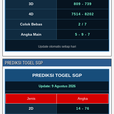
3D
809 - 739
4D
7514 - 8202
Colok Bebas
2 / 7
Angka Main
5 - 9 - 7
Update otomatis setiap hari
PREDIKSI TOGEL SGP
PREDIKSI TOGEL SGP
Update: 9 Agustus 2026
Jenis
Angka
2D
14 - 76