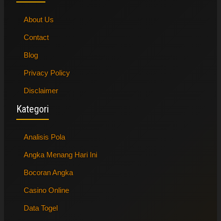
About Us
Contact
Blog
Privacy Policy
Disclaimer
Kategori
Analisis Pola
Angka Menang Hari Ini
Bocoran Angka
Casino Online
Data Togel