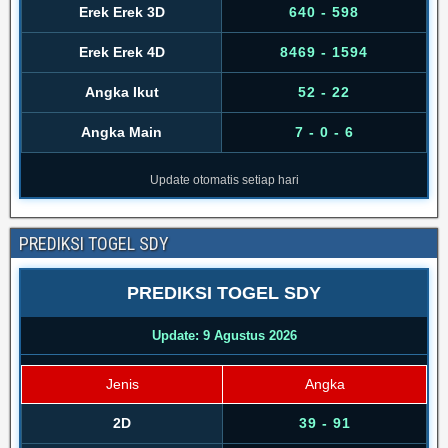
Erek Erek 3D
640 - 598
Erek Erek 4D
8469 - 1594
Angka Ikut
52 - 22
Angka Main
7 - 0 - 6
Update otomatis setiap hari
PREDIKSI TOGEL SDY
PREDIKSI TOGEL SDY
Update: 9 Agustus 2026
Jenis
Angka
2D
39 - 91