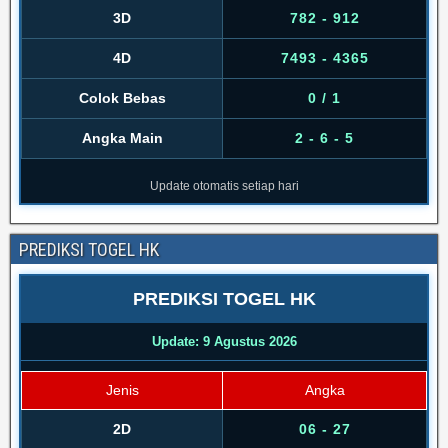
3D
782 - 912
4D
7493 - 4365
Colok Bebas
0 / 1
Angka Main
2 - 6 - 5
Update otomatis setiap hari
PREDIKSI TOGEL HK
PREDIKSI TOGEL HK
Update: 9 Agustus 2026
Jenis
Angka
2D
06 - 27