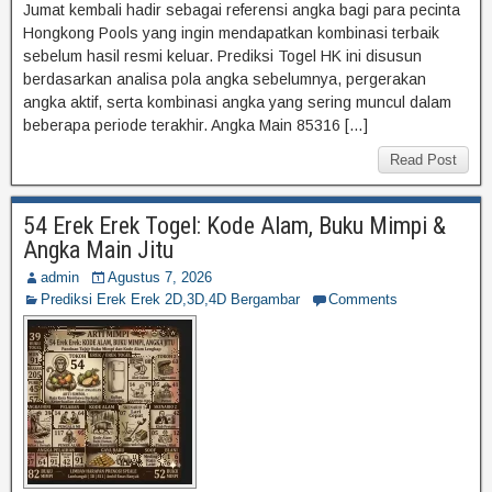
Jumat kembali hadir sebagai referensi angka bagi para pecinta
Hongkong Pools yang ingin mendapatkan kombinasi terbaik
sebelum hasil resmi keluar. Prediksi Togel HK ini disusun
berdasarkan analisa pola angka sebelumnya, pergerakan
angka aktif, serta kombinasi angka yang sering muncul dalam
beberapa periode terakhir. Angka Main 85316 […]
Read Post
54 Erek Erek Togel: Kode Alam, Buku Mimpi &
Angka Main Jitu
admin
Agustus 7, 2026
Prediksi Erek Erek 2D,3D,4D Bergambar
Comments