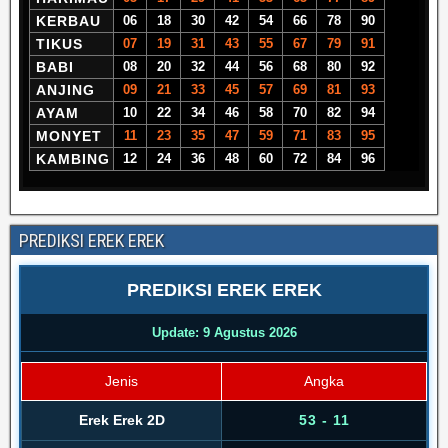
KERBAU
06
18
30
42
54
66
78
90
TIKUS
07
19
31
43
55
67
79
91
BABI
08
20
32
44
56
68
80
92
ANJING
09
21
33
45
57
69
81
93
AYAM
10
22
34
46
58
70
82
94
MONYET
11
23
35
47
59
71
83
95
KAMBING
12
24
36
48
60
72
84
96
PREDIKSI EREK EREK
PREDIKSI EREK EREK
Update: 9 Agustus 2026
Jenis
Angka
Erek Erek 2D
53 - 11