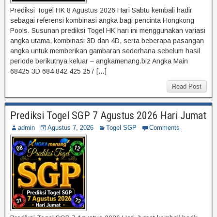
Prediksi Togel HK 8 Agustus 2026 Hari Sabtu kembali hadir
sebagai referensi kombinasi angka bagi pencinta Hongkong
Pools. Susunan prediksi Togel HK hari ini menggunakan variasi
angka utama, kombinasi 3D dan 4D, serta beberapa pasangan
angka untuk memberikan gambaran sederhana sebelum hasil
periode berikutnya keluar – angkamenang.biz Angka Main
68425 3D 684 842 425 257 […]
Read Post
Prediksi Togel SGP 7 Agustus 2026 Hari Jumat
admin
Agustus 7, 2026
Togel SGP
Comments