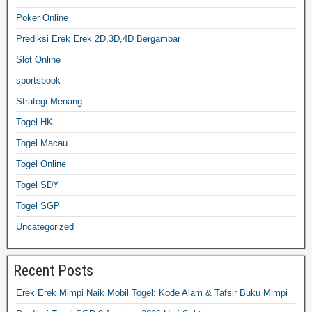
Poker Online
Prediksi Erek Erek 2D,3D,4D Bergambar
Slot Online
sportsbook
Strategi Menang
Togel HK
Togel Macau
Togel Online
Togel SDY
Togel SGP
Uncategorized
Recent Posts
Erek Erek Mimpi Naik Mobil Togel: Kode Alam & Tafsir Buku Mimpi