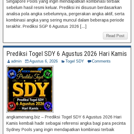
Singapore Pools yang ingin mendapatkan kombinasi terbaik
sebelum hasil resmi keluar. Prediksi ini disusun berdasarkan
analisa pola angka sebelumnya, pergerakan angka aktif, serta
kombinasi angka yang sering muncul dalam beberapa periode
terakhir. Prediksi SGP 6 Agustus 2026 […]
Read Post
Prediksi Togel SDY 6 Agustus 2026 Hari Kamis
admin
Agustus 6, 2026
Togel SDY
Comments
angkamenang.biz – Prediksi Togel SDY 6 Agustus 2026 Hari
Kamis kembali hadir sebagai referensi angka bagi para pecinta
Sydney Pools yang ingin mendapatkan kombinasi terbaik