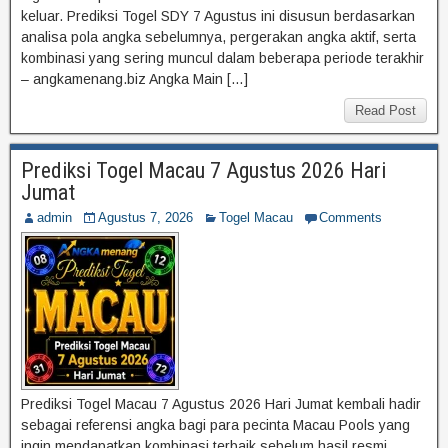
keluar. Prediksi Togel SDY 7 Agustus ini disusun berdasarkan
analisa pola angka sebelumnya, pergerakan angka aktif, serta
kombinasi yang sering muncul dalam beberapa periode terakhir
– angkamenang.biz Angka Main […]
Read Post
Prediksi Togel Macau 7 Agustus 2026 Hari
Jumat
admin
Agustus 7, 2026
Togel Macau
Comments
Prediksi Togel Macau 7 Agustus 2026 Hari Jumat kembali hadir
sebagai referensi angka bagi para pecinta Macau Pools yang
ingin mendapatkan kombinasi terbaik sebelum hasil resmi