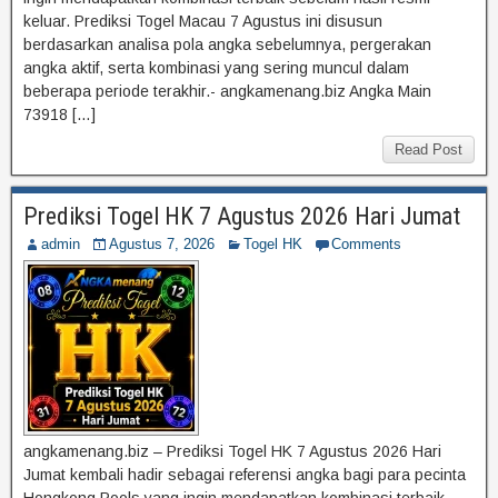
keluar. Prediksi Togel Macau 7 Agustus ini disusun
berdasarkan analisa pola angka sebelumnya, pergerakan
angka aktif, serta kombinasi yang sering muncul dalam
beberapa periode terakhir.- angkamenang.biz Angka Main
73918 […]
Read Post
Prediksi Togel HK 7 Agustus 2026 Hari Jumat
admin
Agustus 7, 2026
Togel HK
Comments
angkamenang.biz – Prediksi Togel HK 7 Agustus 2026 Hari
Jumat kembali hadir sebagai referensi angka bagi para pecinta