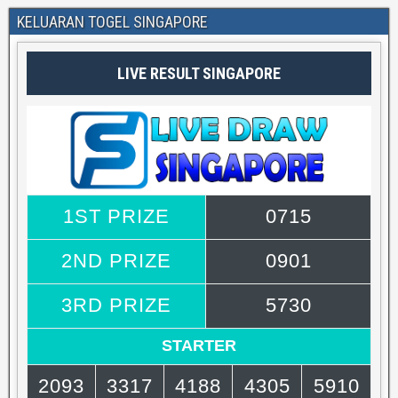
KELUARAN TOGEL SINGAPORE
LIVE RESULT SINGAPORE