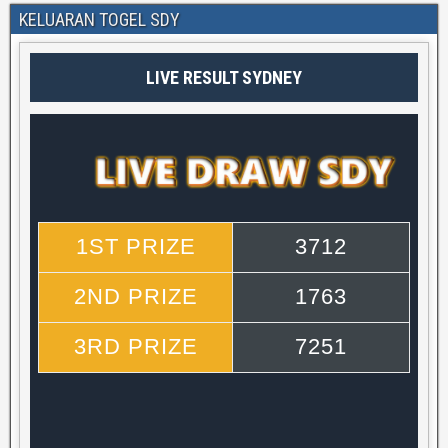
KELUARAN TOGEL SDY
LIVE RESULT SYDNEY