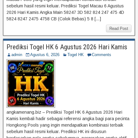
sebelum hasil resmi keluar. Prediksi Togel Macau 6 Agustus
2026 Hari Kamis Angka Main 58247 3D 582 824 247 475 4D
5824 8247 2475 4758 CB (Colok Bebas) 5 8 […]
Read Post
Prediksi Togel HK 6 Agustus 2026 Hari Kamis
admin
Agustus 6, 2026
Togel HK
Comments
angkamenang.biz – Prediksi Togel HK 6 Agustus 2026 Hari
Kamis kembali hadir sebagai referensi angka bagi para pecinta
Hongkong Pools yang ingin mendapatkan kombinasi terbaik
sebelum hasil resmi keluar. Prediksi HK ini disusun