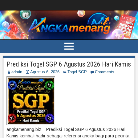
Prediksi Togel SGP 6 Agustus 2026 Hari Kamis
admin
Agustus 6, 2026
Togel SGP
Comments
angkamenang.biz – Prediksi Togel SGP 6 Agustus 2026 Hari
Kamis kembali hadir sebagai referensi angka bagi para pecinta