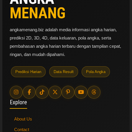
MENANG
angkamenang.biz adalah media informasi angka harian,
prediksi 2D, 3D, 4D, data keluaran, pola angka, serta
pembahasan angka harian terbaru dengan tampilan cepat,
ringan, dan mudah dipahami.
Prediksi Harian
Data Result
Pola Angka
Explore
About Us
Contact