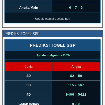
Angka Main
6 - 7 - 3
Update otomatis setiap hari
PREDIKSI TOGEL SGP
PREDIKSI TOGEL SGP
Update: 6 Agustus 2026
Jenis
Angka
2D
82 - 50
3D
115 - 567
4D
9490 - 5422
Colok Bebas
9 / 0