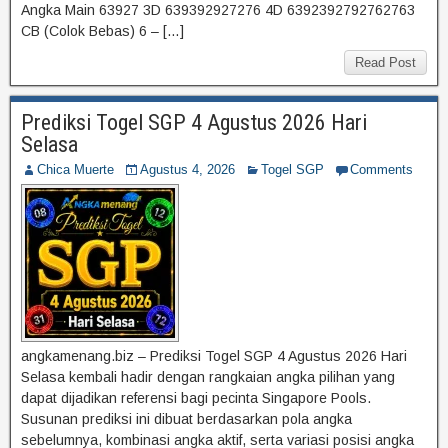
Angka Main 63927 3D 639392927276 4D 6392392792762763
CB (Colok Bebas) 6 – […]
Read Post
Prediksi Togel SGP 4 Agustus 2026 Hari
Selasa
Chica Muerte
Agustus 4, 2026
Togel SGP
Comments
angkamenang.biz – Prediksi Togel SGP 4 Agustus 2026 Hari
Selasa kembali hadir dengan rangkaian angka pilihan yang
dapat dijadikan referensi bagi pecinta Singapore Pools.
Susunan prediksi ini dibuat berdasarkan pola angka
sebelumnya, kombinasi angka aktif, serta variasi posisi angka