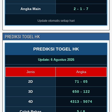
Angka Main
2 - 1 - 7
Update otomatis setiap hari
PREDIKSI TOGEL HK
PREDIKSI TOGEL HK
Update: 6 Agustus 2026
Jenis
Angka
2D
71 - 05
3D
650 - 122
4D
4313 - 5074
Colok Bebas
5 / 8