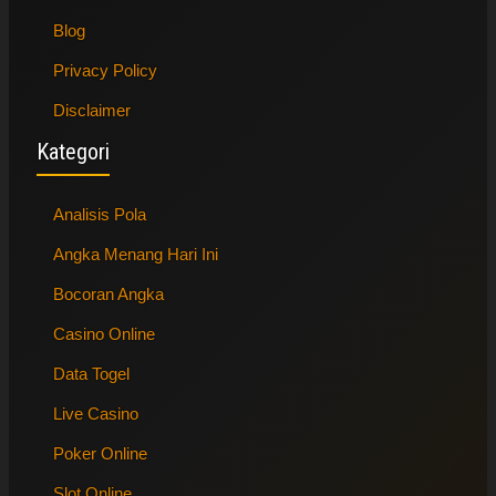
Blog
Privacy Policy
Disclaimer
Kategori
Analisis Pola
Angka Menang Hari Ini
Bocoran Angka
Casino Online
Data Togel
Live Casino
Poker Online
Slot Online