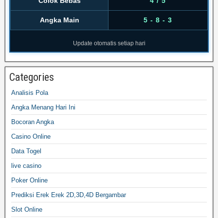
Colok Bebas
4 / 5
Angka Main
5 - 8 - 3
Update otomatis setiap hari
Categories
Analisis Pola
Angka Menang Hari Ini
Bocoran Angka
Casino Online
Data Togel
live casino
Poker Online
Prediksi Erek Erek 2D,3D,4D Bergambar
Slot Online