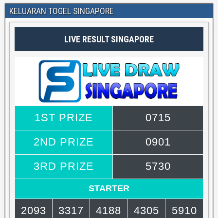
KELUARAN TOGEL SINGAPORE
LIVE RESULT SINGAPORE