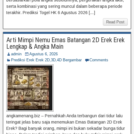
berdasarkan pola angka sebelumnya, pergerakan angka aktif,
serta kombinasi yang sering muncul dalam beberapa periode
terakhir. Prediksi Togel HK 6 Agustus 2026 […]
Read Post
Arti Mimpi Nemu Emas Batangan 2D Erek Erek
Lengkap & Angka Main
admin
Agustus 6, 2026
Prediksi Erek Erek 2D,3D,4D Bergambar
Comments
angkamenang.biz – Pernahkah Anda terbangun dari tidur lalu
teringat jelas baru saja menemukan Emas Batangan 2D Erek
Erek? Bagi banyak orang, mimpi ini bukan sekadar bunga tidur