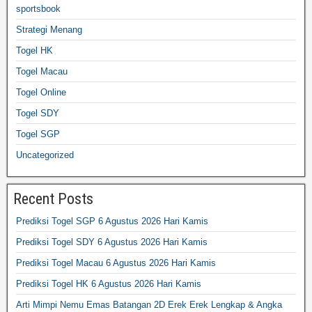
sportsbook
Strategi Menang
Togel HK
Togel Macau
Togel Online
Togel SDY
Togel SGP
Uncategorized
Recent Posts
Prediksi Togel SGP 6 Agustus 2026 Hari Kamis
Prediksi Togel SDY 6 Agustus 2026 Hari Kamis
Prediksi Togel Macau 6 Agustus 2026 Hari Kamis
Prediksi Togel HK 6 Agustus 2026 Hari Kamis
Arti Mimpi Nemu Emas Batangan 2D Erek Erek Lengkap & Angka