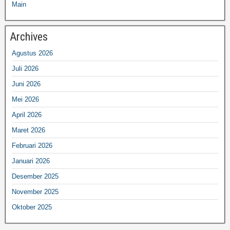
Main
Archives
Agustus 2026
Juli 2026
Juni 2026
Mei 2026
April 2026
Maret 2026
Februari 2026
Januari 2026
Desember 2025
November 2025
Oktober 2025