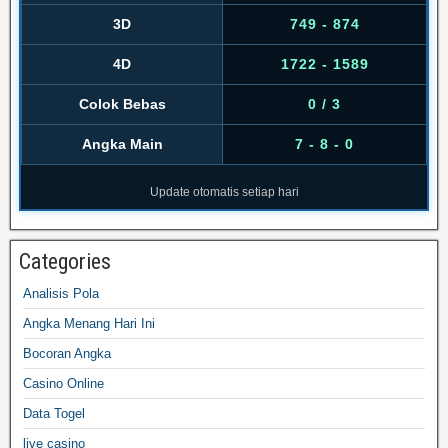
3D
749 - 874
4D
1722 - 1589
Colok Bebas
0 / 3
Angka Main
7 - 8 - 0
Update otomatis setiap hari
Categories
Analisis Pola
Angka Menang Hari Ini
Bocoran Angka
Casino Online
Data Togel
live casino