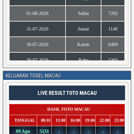
KELUARAN TOGEL MACAU
LIVE RESULT TOTO MACAU