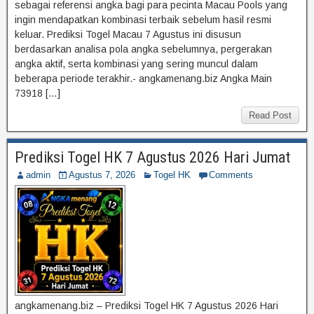
sebagai referensi angka bagi para pecinta Macau Pools yang
ingin mendapatkan kombinasi terbaik sebelum hasil resmi
keluar. Prediksi Togel Macau 7 Agustus ini disusun
berdasarkan analisa pola angka sebelumnya, pergerakan
angka aktif, serta kombinasi yang sering muncul dalam
beberapa periode terakhir.- angkamenang.biz Angka Main
73918 […]
Read Post
Prediksi Togel HK 7 Agustus 2026 Hari Jumat
admin
Agustus 7, 2026
Togel HK
Comments
angkamenang.biz – Prediksi Togel HK 7 Agustus 2026 Hari