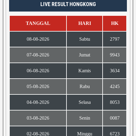
LIVE RESULT HONGKONG