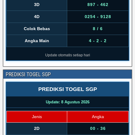
3D
897 - 462
4D
0254 - 9128
Colok Bebas
8 / 6
Angka Main
4 - 2 - 2
Update otomatis setiap hari
PREDIKSI TOGEL SGP
PREDIKSI TOGEL SGP
Update: 8 Agustus 2026
Jenis
Angka
2D
00 - 36