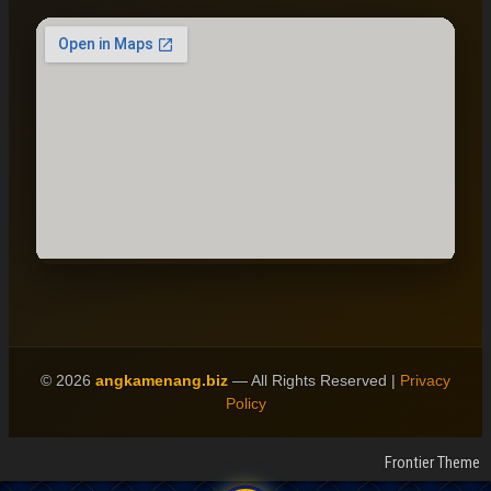
© 2026
angkamenang.biz
— All Rights Reserved |
Privacy
Policy
Frontier Theme