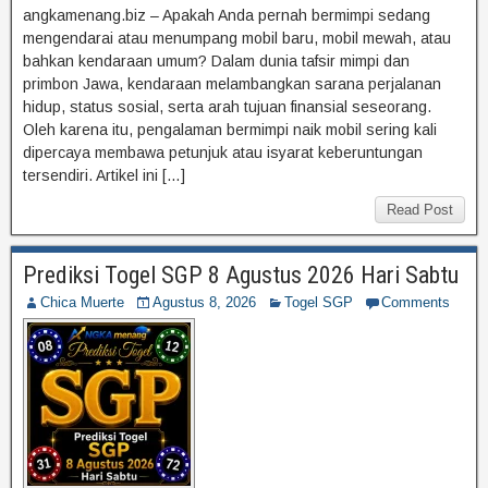
angkamenang.biz – Apakah Anda pernah bermimpi sedang
mengendarai atau menumpang mobil baru, mobil mewah, atau
bahkan kendaraan umum? Dalam dunia tafsir mimpi dan
primbon Jawa, kendaraan melambangkan sarana perjalanan
hidup, status sosial, serta arah tujuan finansial seseorang.
Oleh karena itu, pengalaman bermimpi naik mobil sering kali
dipercaya membawa petunjuk atau isyarat keberuntungan
tersendiri. Artikel ini […]
Read Post
Prediksi Togel SGP 8 Agustus 2026 Hari Sabtu
Chica Muerte
Agustus 8, 2026
Togel SGP
Comments