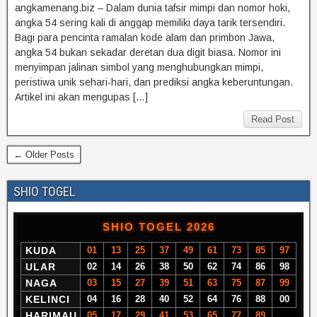
angkamenang.biz – Dalam dunia tafsir mimpi dan nomor hoki,
angka 54 sering kali di anggap memiliki daya tarik tersendiri.
Bagi para pencinta ramalan kode alam dan primbon Jawa,
angka 54 bukan sekadar deretan dua digit biasa. Nomor ini
menyimpan jalinan simbol yang menghubungkan mimpi,
peristiwa unik sehari-hari, dan prediksi angka keberuntungan.
Artikel ini akan mengupas […]
Read Post
← Older Posts
SHIO TOGEL
SHIO TOGEL 2026
KUDA
01
13
25
37
49
61
73
85
97
ULAR
02
14
26
38
50
62
74
86
98
NAGA
03
15
27
39
51
63
75
87
99
KELINCI
04
16
28
40
52
64
76
88
00
HARIMAU
05
17
29
41
53
65
77
89