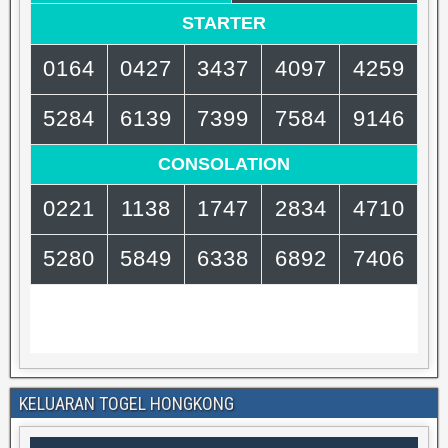
KELUARAN TOGEL HONGKONG