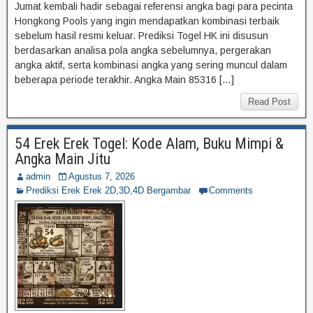
Jumat kembali hadir sebagai referensi angka bagi para pecinta
Hongkong Pools yang ingin mendapatkan kombinasi terbaik
sebelum hasil resmi keluar. Prediksi Togel HK ini disusun
berdasarkan analisa pola angka sebelumnya, pergerakan
angka aktif, serta kombinasi angka yang sering muncul dalam
beberapa periode terakhir. Angka Main 85316 […]
Read Post
54 Erek Erek Togel: Kode Alam, Buku Mimpi &
Angka Main Jitu
admin
Agustus 7, 2026
Prediksi Erek Erek 2D,3D,4D Bergambar
Comments