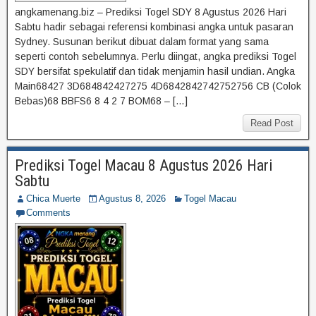
angkamenang.biz – Prediksi Togel SDY 8 Agustus 2026 Hari
Sabtu hadir sebagai referensi kombinasi angka untuk pasaran
Sydney. Susunan berikut dibuat dalam format yang sama
seperti contoh sebelumnya. Perlu diingat, angka prediksi Togel
SDY bersifat spekulatif dan tidak menjamin hasil undian. Angka
Main68427 3D684842427275 4D6842842742752756 CB (Colok
Bebas)68 BBFS6 8 4 2 7 BOM68 – […]
Read Post
Prediksi Togel Macau 8 Agustus 2026 Hari
Sabtu
Chica Muerte
Agustus 8, 2026
Togel Macau
Comments