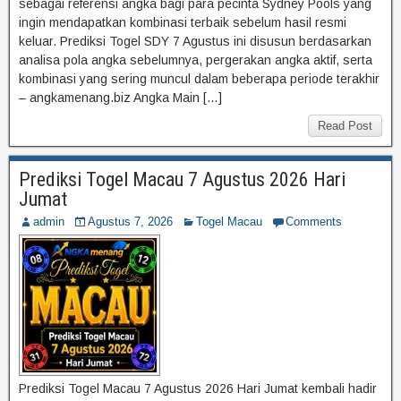
sebagai referensi angka bagi para pecinta Sydney Pools yang
ingin mendapatkan kombinasi terbaik sebelum hasil resmi
keluar. Prediksi Togel SDY 7 Agustus ini disusun berdasarkan
analisa pola angka sebelumnya, pergerakan angka aktif, serta
kombinasi yang sering muncul dalam beberapa periode terakhir
– angkamenang.biz Angka Main […]
Read Post
Prediksi Togel Macau 7 Agustus 2026 Hari
Jumat
admin
Agustus 7, 2026
Togel Macau
Comments
Prediksi Togel Macau 7 Agustus 2026 Hari Jumat kembali hadir