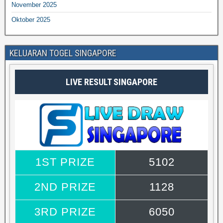
November 2025
Oktober 2025
KELUARAN TOGEL SINGAPORE
LIVE RESULT SINGAPORE