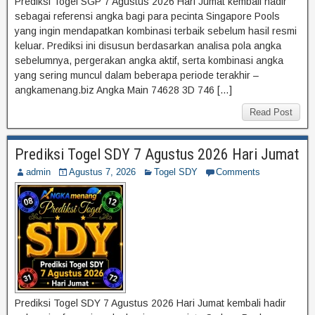
Prediksi Togel SGP 7 Agustus 2026 Hari Jumat kembali hadir
sebagai referensi angka bagi para pecinta Singapore Pools
yang ingin mendapatkan kombinasi terbaik sebelum hasil resmi
keluar. Prediksi ini disusun berdasarkan analisa pola angka
sebelumnya, pergerakan angka aktif, serta kombinasi angka
yang sering muncul dalam beberapa periode terakhir –
angkamenang.biz Angka Main 74628 3D 746 […]
Read Post
Prediksi Togel SDY 7 Agustus 2026 Hari Jumat
admin
Agustus 7, 2026
Togel SDY
Comments
Prediksi Togel SDY 7 Agustus 2026 Hari Jumat kembali hadir