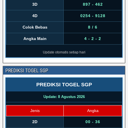
3D
897 - 462
4D
0254 - 9128
Colok Bebas
8 / 6
Angka Main
4 - 2 - 2
Update otomatis setiap hari
PREDIKSI TOGEL SGP
PREDIKSI TOGEL SGP
Update: 8 Agustus 2026
Jenis
Angka
2D
00 - 36