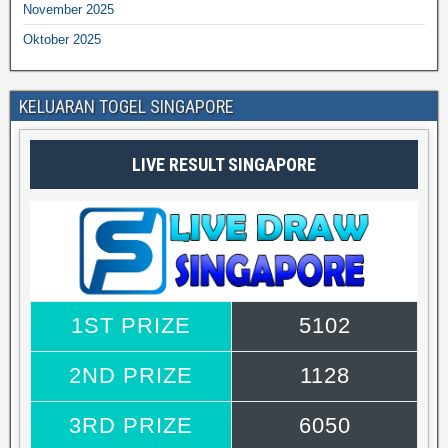
November 2025
Oktober 2025
KELUARAN TOGEL SINGAPORE
LIVE RESULT SINGAPORE