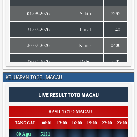
KELUARAN TOGEL MACAU
LIVE RESULT TOTO MACAU