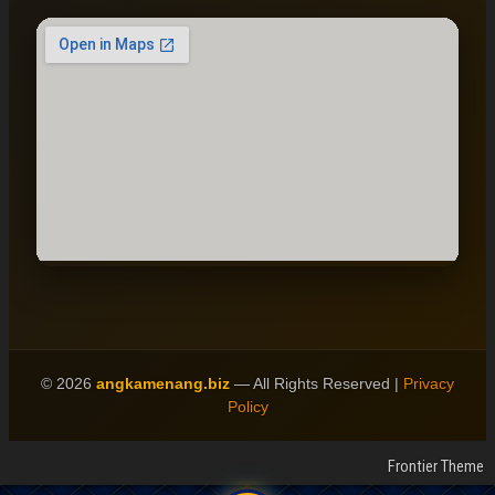
© 2026
angkamenang.biz
— All Rights Reserved |
Privacy
Policy
Frontier Theme