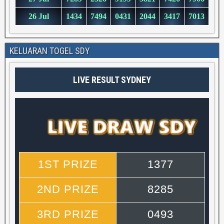
KELUARAN TOGEL SDY
LIVE RESULT SYDNEY