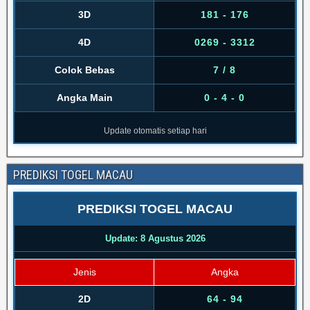
3D
181 - 176
4D
0269 - 3312
Colok Bebas
7 / 8
Angka Main
0 - 4 - 0
Update otomatis setiap hari
PREDIKSI TOGEL MACAU
PREDIKSI TOGEL MACAU
Update: 8 Agustus 2026
Jenis
Angka
2D
64 - 94