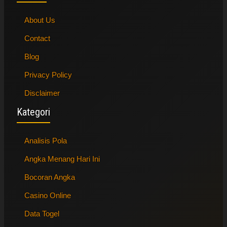
About Us
Contact
Blog
Privacy Policy
Disclaimer
Kategori
Analisis Pola
Angka Menang Hari Ini
Bocoran Angka
Casino Online
Data Togel