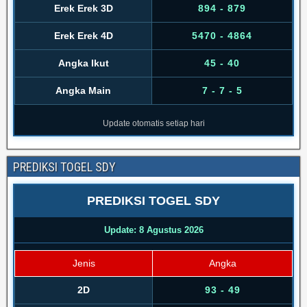
Erek Erek 3D
894 - 879
Erek Erek 4D
5470 - 4864
Angka Ikut
45 - 40
Angka Main
7 - 7 - 5
Update otomatis setiap hari
PREDIKSI TOGEL SDY
PREDIKSI TOGEL SDY
Update: 8 Agustus 2026
Jenis
Angka
2D
93 - 49