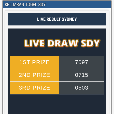
KELUARAN TOGEL SDY
LIVE RESULT SYDNEY