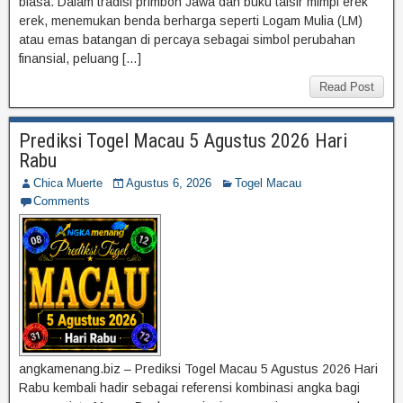
biasa. Dalam tradisi primbon Jawa dan buku tafsir mimpi erek
erek, menemukan benda berharga seperti Logam Mulia (LM)
atau emas batangan di percaya sebagai simbol perubahan
finansial, peluang […]
Read Post
Prediksi Togel Macau 5 Agustus 2026 Hari
Rabu
Chica Muerte
Agustus 6, 2026
Togel Macau
Comments
angkamenang.biz – Prediksi Togel Macau 5 Agustus 2026 Hari
Rabu kembali hadir sebagai referensi kombinasi angka bagi