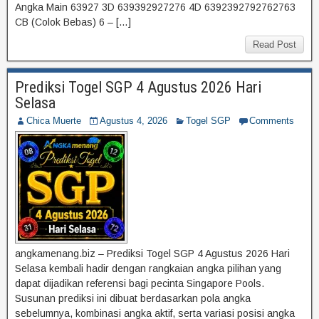
Angka Main 63927 3D 639392927276 4D 6392392792762763
CB (Colok Bebas) 6 – […]
Read Post
Prediksi Togel SGP 4 Agustus 2026 Hari
Selasa
Chica Muerte
Agustus 4, 2026
Togel SGP
Comments
angkamenang.biz – Prediksi Togel SGP 4 Agustus 2026 Hari
Selasa kembali hadir dengan rangkaian angka pilihan yang
dapat dijadikan referensi bagi pecinta Singapore Pools.
Susunan prediksi ini dibuat berdasarkan pola angka
sebelumnya, kombinasi angka aktif, serta variasi posisi angka