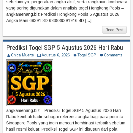
sebelumnya, pergerakan angka aktif, serta rangkaian kombinasi
yang sering digunakan dalam analisis togel Hongkong Pools –
angkamenang.biz Prediksi Hongkong Pools 5 Agustus 2026
Angka Main 68391 3D 683839391916 4D […]
Read Post
Prediksi Togel SGP 5 Agustus 2026 Hari Rabu
Chica Muerte
Agustus 6, 2026
Togel SGP
Comments
angkamenang.biz – Prediksi Togel SGP 5 Agustus 2026 Hari
Rabu kembali hadir sebagai referensi angka bagi para pecinta
Singapore Pools yang ingin mencari kombinasi terbaik sebelum
hasil resmi keluar. Prediksi Togel SGP ini disusun dari pola