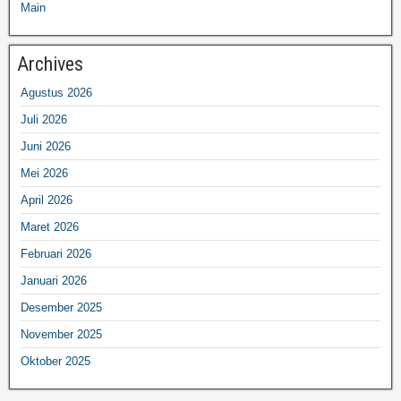
Main
Archives
Agustus 2026
Juli 2026
Juni 2026
Mei 2026
April 2026
Maret 2026
Februari 2026
Januari 2026
Desember 2025
November 2025
Oktober 2025