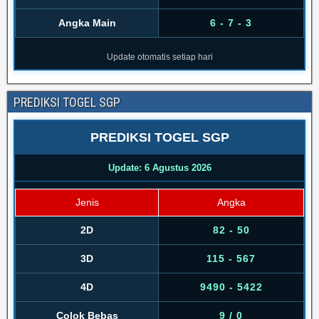
Angka Main
6 - 7 - 3
Update otomatis setiap hari
PREDIKSI TOGEL SGP
PREDIKSI TOGEL SGP
Update: 6 Agustus 2026
Jenis
Angka
2D
82 - 50
3D
115 - 567
4D
9490 - 5422
Colok Bebas
9 / 0