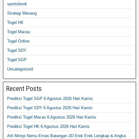
sportsbook
Strategi Menang
Togel HK
Togel Macau
Togel Online
Togel SDY
Togel SGP
Uncategorized
Recent Posts
Prediksi Togel SGP 6 Agustus 2026 Hari Kamis
Prediksi Togel SDY 6 Agustus 2026 Hari Kamis
Prediksi Togel Macau 6 Agustus 2026 Hari Kamis
Prediksi Togel HK 6 Agustus 2026 Hari Kamis
Arti Mimpi Nemu Emas Batangan 2D Erek Erek Lengkap & Angka