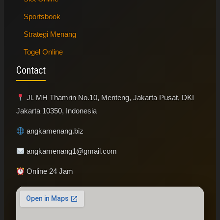
Sportsbook
Strategi Menang
Togel Online
Contact
Jl. MH Thamrin No.10, Menteng, Jakarta Pusat, DKI
Jakarta 10350, Indonesia
angkamenang.biz
angkamenang1@gmail.com
Online 24 Jam