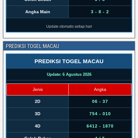
Angka Main
3 - 8 - 2
Update otomatis setiap hari
PREDIKSI TOGEL MACAU
PREDIKSI TOGEL MACAU
Update: 6 Agustus 2026
Jenis
Angka
2D
06 - 37
3D
754 - 010
4D
6412 - 1870