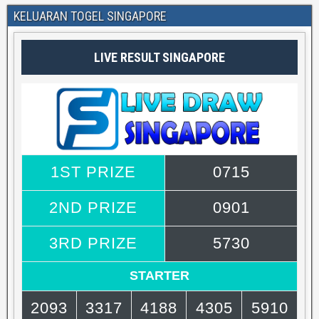
KELUARAN TOGEL SINGAPORE
LIVE RESULT SINGAPORE