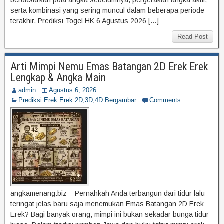
berdasarkan pola angka sebelumnya, pergerakan angka aktif,
serta kombinasi yang sering muncul dalam beberapa periode
terakhir. Prediksi Togel HK 6 Agustus 2026 […]
Read Post
Arti Mimpi Nemu Emas Batangan 2D Erek Erek
Lengkap & Angka Main
admin
Agustus 6, 2026
Prediksi Erek Erek 2D,3D,4D Bergambar
Comments
angkamenang.biz – Pernahkah Anda terbangun dari tidur lalu
teringat jelas baru saja menemukan Emas Batangan 2D Erek
Erek? Bagi banyak orang, mimpi ini bukan sekadar bunga tidur