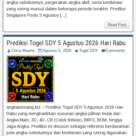
angka sebelumnya, pergerakan angka aktif, serta kombinasi
yang sering muncul dalam beberapa periode terakhir. Prediksi
Singapore Pools 5 Agustus […]
Read Post
Prediksi Togel SDY 5 Agustus 2026 Hari Rabu
Chica Muerte
Agustus 6, 2026
Togel SDY
Comments
angkamenang.biz – Prediksi Togel SDY 5 Agustus 2026 Hari
Rabu yang menghadirkan susunan angka pilihan mulai dari
Angka Main, 3D, 4D, CB (Colok Bebas), BBFS, BOM, hingga
Jaga Angka. Prediksi ini disusun sebagai referensi berdasarkan
pola angka sebelumnya dan kombinasi yang sering digunakan.