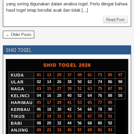
yang sering digunakan dalam analisa togel. Perlu diingat bahwa
hasil togel tetap bersifat acak dan tidak […]
Read Post
← Older Posts
SHIO TOGEL
SHIO TOGEL 2026
KUDA
01
13
25
37
49
61
73
85
97
ULAR
02
14
26
38
50
62
74
86
98
NAGA
03
15
27
39
51
63
75
87
99
KELINCI
04
16
28
40
52
64
76
88
00
HARIMAU
05
17
29
41
53
65
77
89
KERBAU
06
18
30
42
54
66
78
90
TIKUS
07
19
31
43
55
67
79
91
BABI
08
20
32
44
56
68
80
92
ANJING
09
21
33
45
57
69
81
93