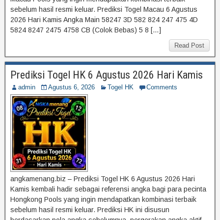
sebelum hasil resmi keluar. Prediksi Togel Macau 6 Agustus
2026 Hari Kamis Angka Main 58247 3D 582 824 247 475 4D
5824 8247 2475 4758 CB (Colok Bebas) 5 8 […]
Read Post
Prediksi Togel HK 6 Agustus 2026 Hari Kamis
admin
Agustus 6, 2026
Togel HK
Comments
angkamenang.biz – Prediksi Togel HK 6 Agustus 2026 Hari
Kamis kembali hadir sebagai referensi angka bagi para pecinta
Hongkong Pools yang ingin mendapatkan kombinasi terbaik
sebelum hasil resmi keluar. Prediksi HK ini disusun