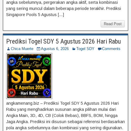
angka sebelumnya, pergerakan angka aktif, serta kombinasi
yang sering muncul dalam beberapa periode terakhir. Prediksi
Singapore Pools 5 Agustus […]
Read Post
Prediksi Togel SDY 5 Agustus 2026 Hari Rabu
Chica Muerte
Agustus 6, 2026
Togel SDY
Comments
angkamenang.biz – Prediksi Togel SDY 5 Agustus 2026 Hari
Rabu yang menghadirkan susunan angka pilihan mulai dari
Angka Main, 3D, 4D, CB (Colok Bebas), BBFS, BOM, hingga
Jaga Angka. Prediksi ini disusun sebagai referensi berdasarkan
pola angka sebelumnya dan kombinasi yang sering digunakan.