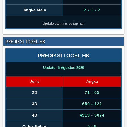
Angka Main
2 - 1 - 7
Update otomatis setiap hari
PREDIKSI TOGEL HK
PREDIKSI TOGEL HK
Update: 6 Agustus 2026
Jenis
Angka
2D
71 - 05
3D
650 - 122
4D
4313 - 5074
Colok Bebas
5 / 8