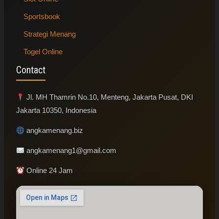
Sportsbook
Strategi Menang
Togel Online
Contact
Jl. MH Thamrin No.10, Menteng, Jakarta Pusat, DKI
Jakarta 10350, Indonesia
angkamenang.biz
angkamenang1@gmail.com
Online 24 Jam