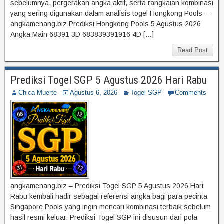
sebelumnya, pergerakan angka aktif, serta rangkaian kombinasi
yang sering digunakan dalam analisis togel Hongkong Pools –
angkamenang.biz Prediksi Hongkong Pools 5 Agustus 2026
Angka Main 68391 3D 683839391916 4D […]
Read Post
Prediksi Togel SGP 5 Agustus 2026 Hari Rabu
Chica Muerte
Agustus 6, 2026
Togel SGP
Comments
angkamenang.biz – Prediksi Togel SGP 5 Agustus 2026 Hari
Rabu kembali hadir sebagai referensi angka bagi para pecinta
Singapore Pools yang ingin mencari kombinasi terbaik sebelum
hasil resmi keluar. Prediksi Togel SGP ini disusun dari pola