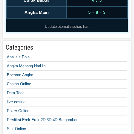
Colok Bebas
4 / 5
Angka Main
5 - 8 - 3
Update otomatis setiap hari
Categories
Analisis Pola
Angka Menang Hari Ini
Bocoran Angka
Casino Online
Data Togel
live casino
Poker Online
Prediksi Erek Erek 2D,3D,4D Bergambar
Slot Online