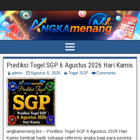
Prediksi Togel SGP 6 Agustus 2026 Hari Kamis
admin
Agustus 6, 2026
Togel SGP
Comments
angkamenang.biz – Prediksi Togel SGP 6 Agustus 2026 Hari
Kamis kembali hadir sebagai referensi angka bagi para pecinta