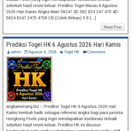
sebelum hasil resmi keluar. Prediksi Togel Macau 6 Agustus
2026 Hari Kamis Angka Main 58247 3D 582 824 247 475 4D
5824 8247 2475 4758 CB (Colok Bebas) 5 8 […]
Read Post
Prediksi Togel HK 6 Agustus 2026 Hari Kamis
admin
Agustus 6, 2026
Togel HK
Comments
angkamenang.biz – Prediksi Togel HK 6 Agustus 2026 Hari
Kamis kembali hadir sebagai referensi angka bagi para pecinta
Hongkong Pools yang ingin mendapatkan kombinasi terbaik
sebelum hasil resmi keluar. Prediksi HK ini disusun