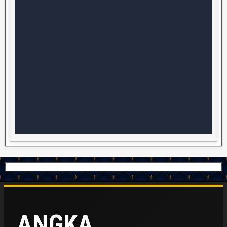
ANGKA