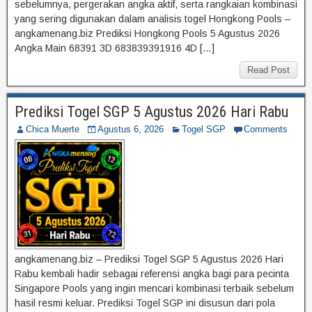
sebelumnya, pergerakan angka aktif, serta rangkaian kombinasi
yang sering digunakan dalam analisis togel Hongkong Pools –
angkamenang.biz Prediksi Hongkong Pools 5 Agustus 2026
Angka Main 68391 3D 683839391916 4D […]
Read Post
Prediksi Togel SGP 5 Agustus 2026 Hari Rabu
Chica Muerte
Agustus 6, 2026
Togel SGP
Comments
angkamenang.biz – Prediksi Togel SGP 5 Agustus 2026 Hari
Rabu kembali hadir sebagai referensi angka bagi para pecinta
Singapore Pools yang ingin mencari kombinasi terbaik sebelum
hasil resmi keluar. Prediksi Togel SGP ini disusun dari pola