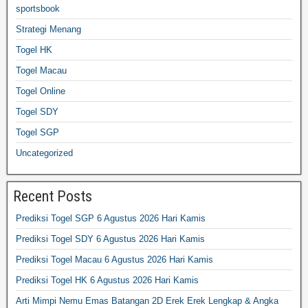
sportsbook
Strategi Menang
Togel HK
Togel Macau
Togel Online
Togel SDY
Togel SGP
Uncategorized
Recent Posts
Prediksi Togel SGP 6 Agustus 2026 Hari Kamis
Prediksi Togel SDY 6 Agustus 2026 Hari Kamis
Prediksi Togel Macau 6 Agustus 2026 Hari Kamis
Prediksi Togel HK 6 Agustus 2026 Hari Kamis
Arti Mimpi Nemu Emas Batangan 2D Erek Erek Lengkap & Angka