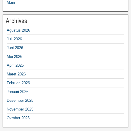
Main
Archives
Agustus 2026
Juli 2026
Juni 2026
Mei 2026
April 2026
Maret 2026
Februari 2026
Januari 2026
Desember 2025
November 2025
Oktober 2025