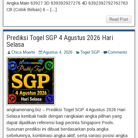
Angka Main 63927 3D 639392927276 4D 6392392792762763
CB (Colok Bebas) 6 – […]
Read Post
Prediksi Togel SGP 4 Agustus 2026 Hari
Selasa
Chica Muerte
Agustus 4, 2026
Togel SGP
Comments
angkamenang.biz – Prediksi Togel SGP 4 Agustus 2026 Hari
Selasa kembali hadir dengan rangkaian angka pilihan yang
dapat dijadikan referensi bagi pecinta Singapore Pools.
Susunan prediksi ini dibuat berdasarkan pola angka
sebelumnya, kombinasi angka aktif, serta variasi posisi angka