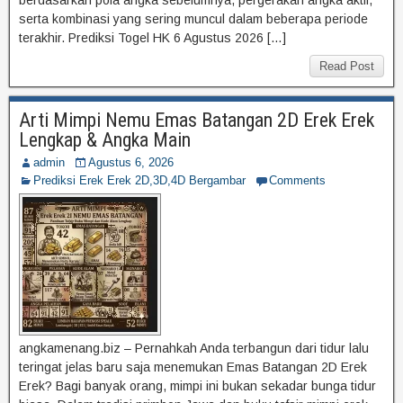
berdasarkan pola angka sebelumnya, pergerakan angka aktif,
serta kombinasi yang sering muncul dalam beberapa periode
terakhir. Prediksi Togel HK 6 Agustus 2026 […]
Read Post
Arti Mimpi Nemu Emas Batangan 2D Erek Erek
Lengkap & Angka Main
admin
Agustus 6, 2026
Prediksi Erek Erek 2D,3D,4D Bergambar
Comments
angkamenang.biz – Pernahkah Anda terbangun dari tidur lalu
teringat jelas baru saja menemukan Emas Batangan 2D Erek
Erek? Bagi banyak orang, mimpi ini bukan sekadar bunga tidur