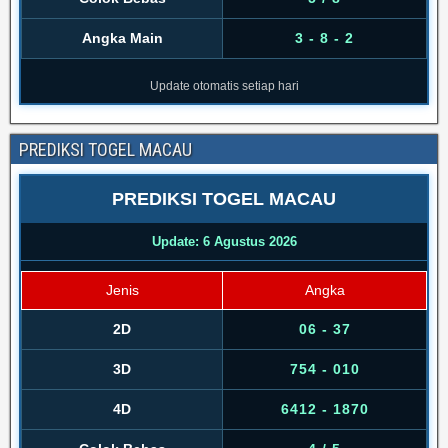
Angka Main
3 - 8 - 2
Update otomatis setiap hari
PREDIKSI TOGEL MACAU
PREDIKSI TOGEL MACAU
Update: 6 Agustus 2026
Jenis
Angka
2D
06 - 37
3D
754 - 010
4D
6412 - 1870