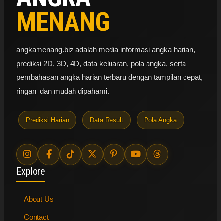
MENANG
angkamenang.biz adalah media informasi angka harian,
prediksi 2D, 3D, 4D, data keluaran, pola angka, serta
pembahasan angka harian terbaru dengan tampilan cepat,
ringan, dan mudah dipahami.
Prediksi Harian
Data Result
Pola Angka
Explore
About Us
Contact