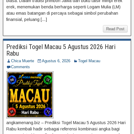
biasa. Dalam tradisi primbon Jawa dan buku tafsir mimpi erek
erek, menemukan benda berharga seperti Logam Mulia (LM)
atau emas batangan di percaya sebagai simbol perubahan
finansial, peluang […]
Read Post
Prediksi Togel Macau 5 Agustus 2026 Hari
Rabu
Chica Muerte
Agustus 6, 2026
Togel Macau
Comments
angkamenang.biz – Prediksi Togel Macau 5 Agustus 2026 Hari
Rabu kembali hadir sebagai referensi kombinasi angka bagi