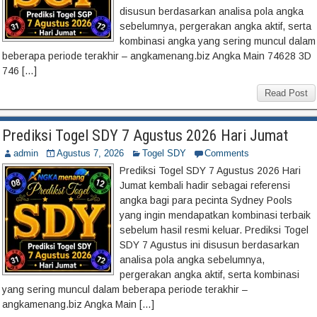
disusun berdasarkan analisa pola angka
63
75
87
99
sebelumnya, pergerakan angka aktif, serta
64
76
88
00
kombinasi angka yang sering muncul dalam
65
77
89
beberapa periode terakhir – angkamenang.biz Angka Main 74628 3D
746 […]
66
78
90
67
79
91
Read Post
68
80
92
69
81
93
Prediksi Togel SDY 7 Agustus 2026 Hari Jumat
70
82
94
admin
Agustus 7, 2026
Togel SDY
Comments
71
83
95
Prediksi Togel SDY 7 Agustus 2026 Hari
Jumat kembali hadir sebagai referensi
72
84
96
angka bagi para pecinta Sydney Pools
yang ingin mendapatkan kombinasi terbaik
sebelum hasil resmi keluar. Prediksi Togel
SDY 7 Agustus ini disusun berdasarkan
analisa pola angka sebelumnya,
pergerakan angka aktif, serta kombinasi
yang sering muncul dalam beberapa periode terakhir –
angkamenang.biz Angka Main […]