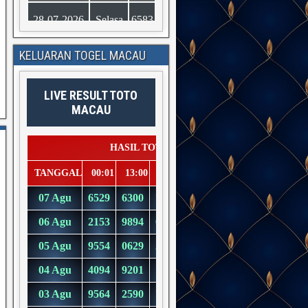
KELUARAN TOGEL MACAU
LIVE RESULT TOTO
MACAU