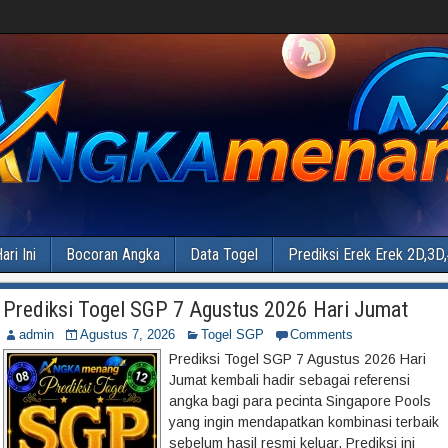
ri Ini
Bocoran Angka
Data Togel
Prediksi Erek Erek 2D,3
Prediksi Togel SGP 7 Agustus 2026 Hari Jumat
admin
Agustus 7, 2026
Togel SGP
Comments
Prediksi Togel SGP 7 Agustus 2026 Hari
Jumat kembali hadir sebagai referensi
angka bagi para pecinta Singapore Pools
61
73
85
97
yang ingin mendapatkan kombinasi terbaik
62
74
86
98
sebelum hasil resmi keluar. Prediksi ini