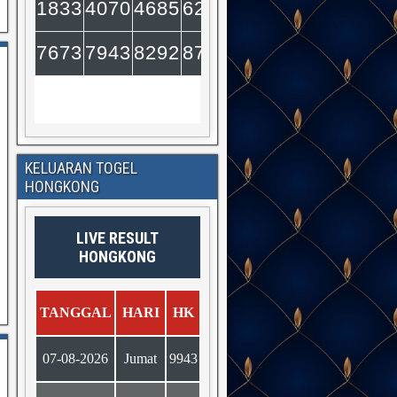
KELUARAN TOGEL
HONGKONG
LIVE RESULT
HONGKONG