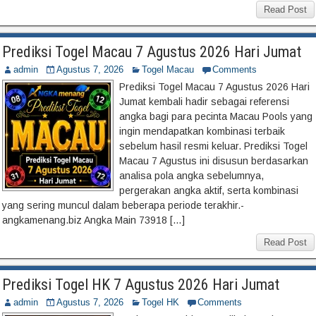
Read Post
Prediksi Togel Macau 7 Agustus 2026 Hari Jumat
admin
Agustus 7, 2026
Togel Macau
Comments
Prediksi Togel Macau 7 Agustus 2026 Hari
Jumat kembali hadir sebagai referensi
angka bagi para pecinta Macau Pools yang
ingin mendapatkan kombinasi terbaik
sebelum hasil resmi keluar. Prediksi Togel
Macau 7 Agustus ini disusun berdasarkan
analisa pola angka sebelumnya,
pergerakan angka aktif, serta kombinasi
yang sering muncul dalam beberapa periode terakhir.-
angkamenang.biz Angka Main 73918 […]
Read Post
Prediksi Togel HK 7 Agustus 2026 Hari Jumat
admin
Agustus 7, 2026
Togel HK
Comments