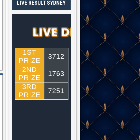
LIVE RESULT SYDNEY