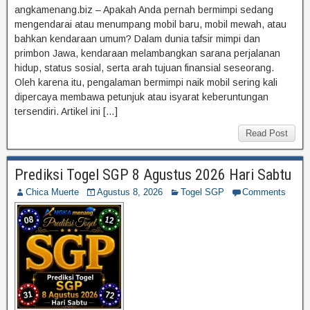
angkamenang.biz – Apakah Anda pernah bermimpi sedang
mengendarai atau menumpang mobil baru, mobil mewah, atau
bahkan kendaraan umum? Dalam dunia tafsir mimpi dan
primbon Jawa, kendaraan melambangkan sarana perjalanan
hidup, status sosial, serta arah tujuan finansial seseorang.
Oleh karena itu, pengalaman bermimpi naik mobil sering kali
dipercaya membawa petunjuk atau isyarat keberuntungan
tersendiri. Artikel ini […]
Read Post
Prediksi Togel SGP 8 Agustus 2026 Hari Sabtu
Chica Muerte
Agustus 8, 2026
Togel SGP
Comments