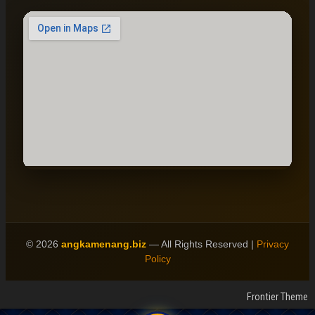
© 2026
angkamenang.biz
— All Rights Reserved |
Privacy
Policy
Frontier Theme