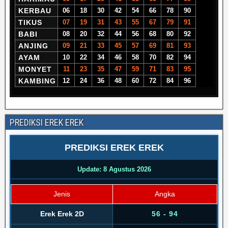
KERBAU
06
18
30
42
54
66
78
90
TIKUS
07
19
31
43
55
67
79
91
BABI
08
20
32
44
56
68
80
92
ANJING
09
21
33
45
57
69
81
93
AYAM
10
22
34
46
58
70
82
94
MONYET
11
23
35
47
59
71
83
95
KAMBING
12
24
36
48
60
72
84
96
PREDIKSI EREK EREK
PREDIKSI EREK EREK
Update: 8 Agustus 2026
Jenis
Angka
Erek Erek 2D
56 - 94