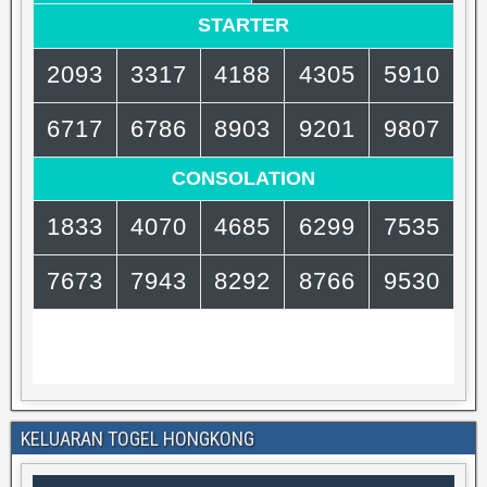
KELUARAN TOGEL HONGKONG