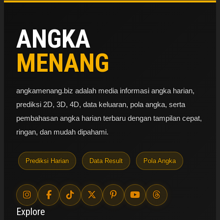
ANGKA
MENANG
angkamenang.biz adalah media informasi angka harian,
prediksi 2D, 3D, 4D, data keluaran, pola angka, serta
pembahasan angka harian terbaru dengan tampilan cepat,
ringan, dan mudah dipahami.
Prediksi Harian
Data Result
Pola Angka
Explore