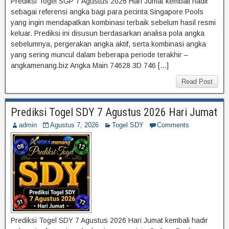
Prediksi Togel SGP 7 Agustus 2026 Hari Jumat kembali hadir
sebagai referensi angka bagi para pecinta Singapore Pools
yang ingin mendapatkan kombinasi terbaik sebelum hasil resmi
keluar. Prediksi ini disusun berdasarkan analisa pola angka
sebelumnya, pergerakan angka aktif, serta kombinasi angka
yang sering muncul dalam beberapa periode terakhir –
angkamenang.biz Angka Main 74628 3D 746 […]
Read Post
Prediksi Togel SDY 7 Agustus 2026 Hari Jumat
admin
Agustus 7, 2026
Togel SDY
Comments
Prediksi Togel SDY 7 Agustus 2026 Hari Jumat kembali hadir