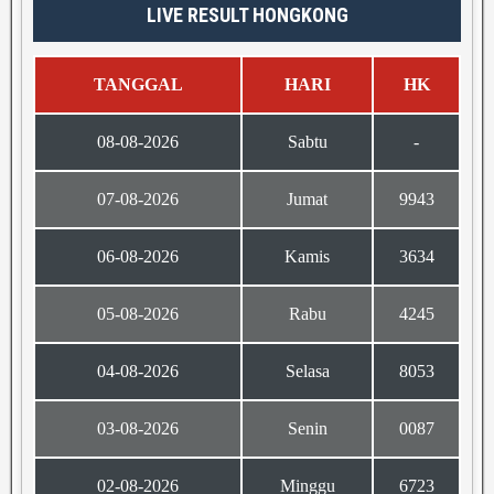
LIVE RESULT HONGKONG