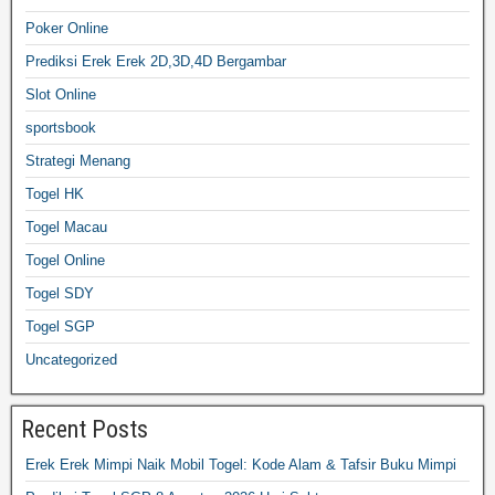
Poker Online
Prediksi Erek Erek 2D,3D,4D Bergambar
Slot Online
sportsbook
Strategi Menang
Togel HK
Togel Macau
Togel Online
Togel SDY
Togel SGP
Uncategorized
Recent Posts
Erek Erek Mimpi Naik Mobil Togel: Kode Alam & Tafsir Buku Mimpi