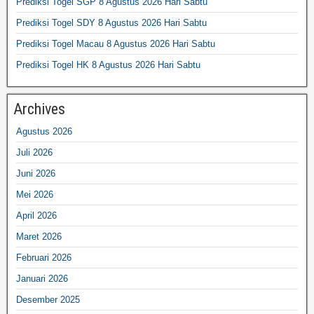
Prediksi Togel SGP 8 Agustus 2026 Hari Sabtu
Prediksi Togel SDY 8 Agustus 2026 Hari Sabtu
Prediksi Togel Macau 8 Agustus 2026 Hari Sabtu
Prediksi Togel HK 8 Agustus 2026 Hari Sabtu
Archives
Agustus 2026
Juli 2026
Juni 2026
Mei 2026
April 2026
Maret 2026
Februari 2026
Januari 2026
Desember 2025