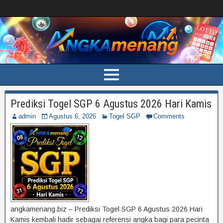
Prediksi Togel SGP 6 Agustus 2026 Hari Kamis
admin
Agustus 6, 2026
Togel SGP
Comments
angkamenang.biz – Prediksi Togel SGP 6 Agustus 2026 Hari
Kamis kembali hadir sebagai referensi angka bagi para pecinta