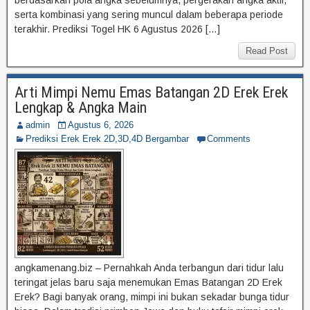
berdasarkan pola angka sebelumnya, pergerakan angka aktif,
serta kombinasi yang sering muncul dalam beberapa periode
terakhir. Prediksi Togel HK 6 Agustus 2026 […]
Read Post
Arti Mimpi Nemu Emas Batangan 2D Erek Erek
Lengkap & Angka Main
admin
Agustus 6, 2026
Prediksi Erek Erek 2D,3D,4D Bergambar
Comments
angkamenang.biz – Pernahkah Anda terbangun dari tidur lalu
teringat jelas baru saja menemukan Emas Batangan 2D Erek
Erek? Bagi banyak orang, mimpi ini bukan sekadar bunga tidur