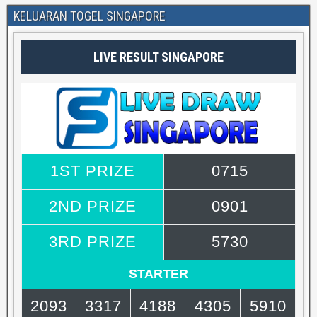
KELUARAN TOGEL SINGAPORE
LIVE RESULT SINGAPORE