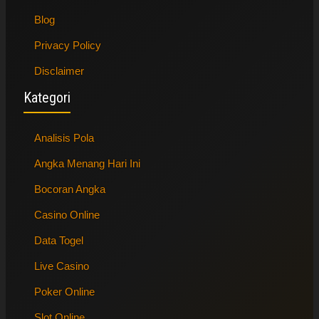
Blog
Privacy Policy
Disclaimer
Kategori
Analisis Pola
Angka Menang Hari Ini
Bocoran Angka
Casino Online
Data Togel
Live Casino
Poker Online
Slot Online