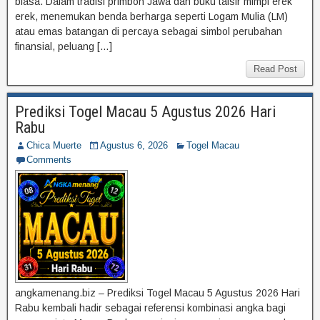
biasa. Dalam tradisi primbon Jawa dan buku tafsir mimpi erek
erek, menemukan benda berharga seperti Logam Mulia (LM)
atau emas batangan di percaya sebagai simbol perubahan
finansial, peluang […]
Read Post
Prediksi Togel Macau 5 Agustus 2026 Hari
Rabu
Chica Muerte
Agustus 6, 2026
Togel Macau
Comments
angkamenang.biz – Prediksi Togel Macau 5 Agustus 2026 Hari
Rabu kembali hadir sebagai referensi kombinasi angka bagi