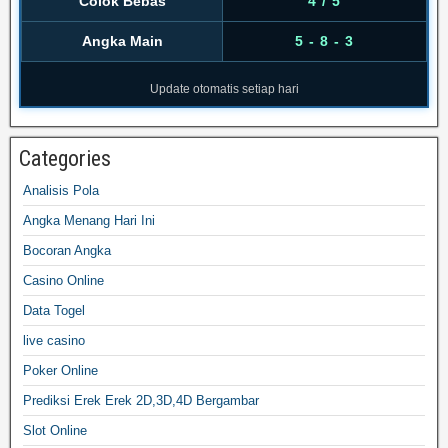
Colok Bebas
4 / 5
Angka Main
5 - 8 - 3
Update otomatis setiap hari
Categories
Analisis Pola
Angka Menang Hari Ini
Bocoran Angka
Casino Online
Data Togel
live casino
Poker Online
Prediksi Erek Erek 2D,3D,4D Bergambar
Slot Online