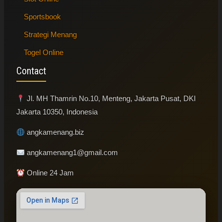
Sportsbook
Strategi Menang
Togel Online
Contact
Jl. MH Thamrin No.10, Menteng, Jakarta Pusat, DKI
Jakarta 10350, Indonesia
angkamenang.biz
angkamenang1@gmail.com
Online 24 Jam