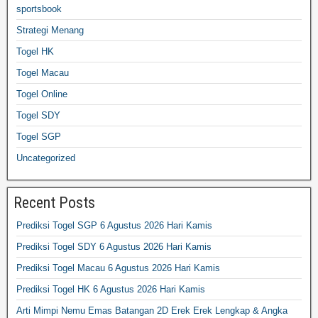
sportsbook
Strategi Menang
Togel HK
Togel Macau
Togel Online
Togel SDY
Togel SGP
Uncategorized
Recent Posts
Prediksi Togel SGP 6 Agustus 2026 Hari Kamis
Prediksi Togel SDY 6 Agustus 2026 Hari Kamis
Prediksi Togel Macau 6 Agustus 2026 Hari Kamis
Prediksi Togel HK 6 Agustus 2026 Hari Kamis
Arti Mimpi Nemu Emas Batangan 2D Erek Erek Lengkap & Angka