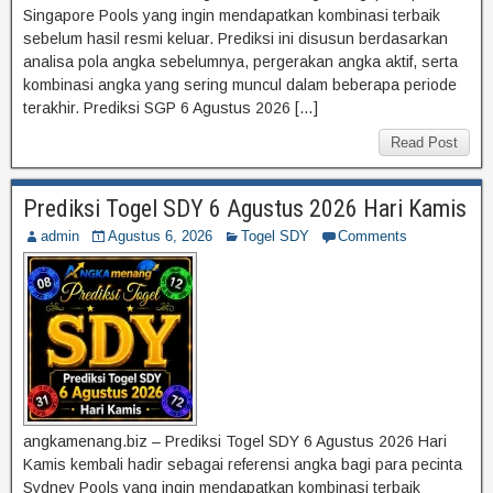
Singapore Pools yang ingin mendapatkan kombinasi terbaik
sebelum hasil resmi keluar. Prediksi ini disusun berdasarkan
analisa pola angka sebelumnya, pergerakan angka aktif, serta
kombinasi angka yang sering muncul dalam beberapa periode
terakhir. Prediksi SGP 6 Agustus 2026 […]
Read Post
Prediksi Togel SDY 6 Agustus 2026 Hari Kamis
admin
Agustus 6, 2026
Togel SDY
Comments
angkamenang.biz – Prediksi Togel SDY 6 Agustus 2026 Hari
Kamis kembali hadir sebagai referensi angka bagi para pecinta
Sydney Pools yang ingin mendapatkan kombinasi terbaik