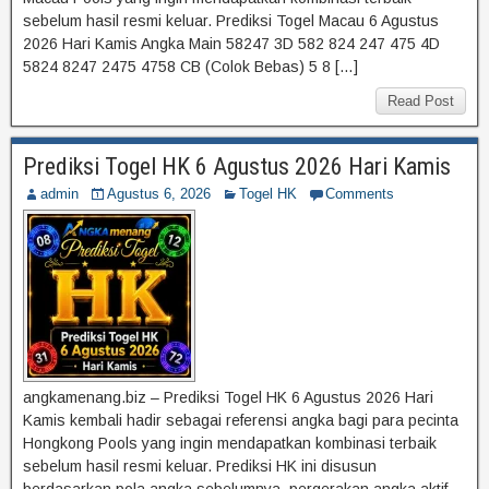
sebelum hasil resmi keluar. Prediksi Togel Macau 6 Agustus
2026 Hari Kamis Angka Main 58247 3D 582 824 247 475 4D
5824 8247 2475 4758 CB (Colok Bebas) 5 8 […]
Read Post
Prediksi Togel HK 6 Agustus 2026 Hari Kamis
admin
Agustus 6, 2026
Togel HK
Comments
angkamenang.biz – Prediksi Togel HK 6 Agustus 2026 Hari
Kamis kembali hadir sebagai referensi angka bagi para pecinta
Hongkong Pools yang ingin mendapatkan kombinasi terbaik
sebelum hasil resmi keluar. Prediksi HK ini disusun