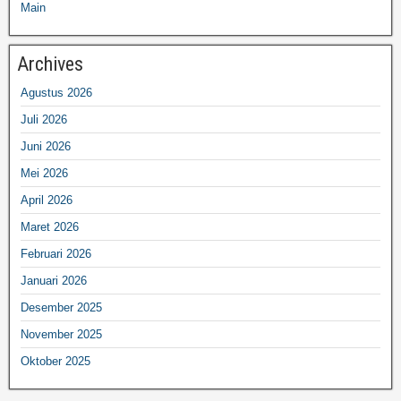
Main
Archives
Agustus 2026
Juli 2026
Juni 2026
Mei 2026
April 2026
Maret 2026
Februari 2026
Januari 2026
Desember 2025
November 2025
Oktober 2025