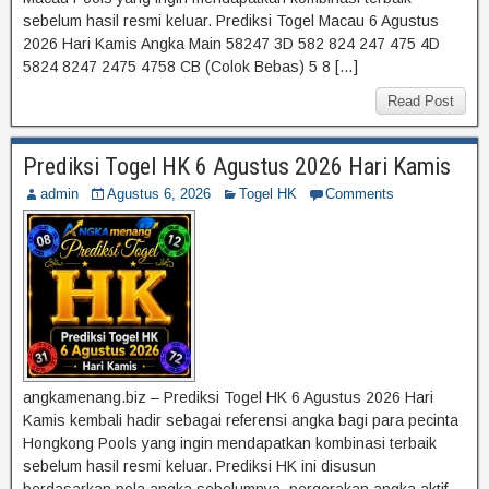
sebelum hasil resmi keluar. Prediksi Togel Macau 6 Agustus
2026 Hari Kamis Angka Main 58247 3D 582 824 247 475 4D
5824 8247 2475 4758 CB (Colok Bebas) 5 8 […]
Read Post
Prediksi Togel HK 6 Agustus 2026 Hari Kamis
admin
Agustus 6, 2026
Togel HK
Comments
angkamenang.biz – Prediksi Togel HK 6 Agustus 2026 Hari
Kamis kembali hadir sebagai referensi angka bagi para pecinta
Hongkong Pools yang ingin mendapatkan kombinasi terbaik
sebelum hasil resmi keluar. Prediksi HK ini disusun