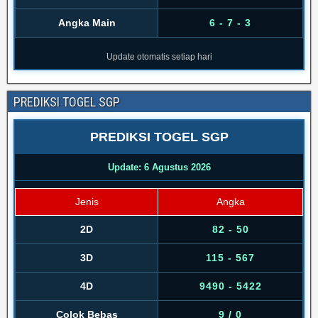
Angka Main
6 - 7 - 3
Update otomatis setiap hari
PREDIKSI TOGEL SGP
PREDIKSI TOGEL SGP
Update: 6 Agustus 2026
Jenis
Angka
2D
82 - 50
3D
115 - 567
4D
9490 - 5422
Colok Bebas
9 / 0