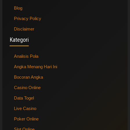
Blog
Privacy Policy
Disclaimer
Kategori
Analisis Pola
Angka Menang Hari Ini
Bocoran Angka
Casino Online
Data Togel
Live Casino
Poker Online
Slot Online