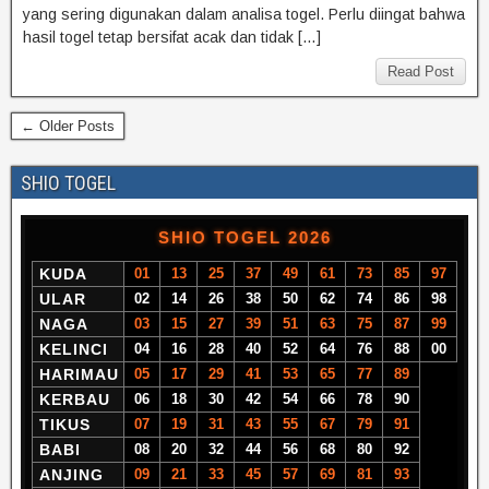
yang sering digunakan dalam analisa togel. Perlu diingat bahwa
hasil togel tetap bersifat acak dan tidak […]
Read Post
← Older Posts
SHIO TOGEL
SHIO TOGEL 2026
KUDA
01
13
25
37
49
61
73
85
97
ULAR
02
14
26
38
50
62
74
86
98
NAGA
03
15
27
39
51
63
75
87
99
KELINCI
04
16
28
40
52
64
76
88
00
HARIMAU
05
17
29
41
53
65
77
89
KERBAU
06
18
30
42
54
66
78
90
TIKUS
07
19
31
43
55
67
79
91
BABI
08
20
32
44
56
68
80
92
ANJING
09
21
33
45
57
69
81
93