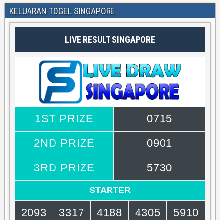
KELUARAN TOGEL SINGAPORE
LIVE RESULT SINGAPORE