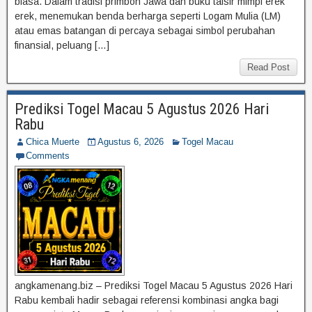
biasa. Dalam tradisi primbon Jawa dan buku tafsir mimpi erek
erek, menemukan benda berharga seperti Logam Mulia (LM)
atau emas batangan di percaya sebagai simbol perubahan
finansial, peluang […]
Read Post
Prediksi Togel Macau 5 Agustus 2026 Hari
Rabu
Chica Muerte
Agustus 6, 2026
Togel Macau
Comments
angkamenang.biz – Prediksi Togel Macau 5 Agustus 2026 Hari
Rabu kembali hadir sebagai referensi kombinasi angka bagi