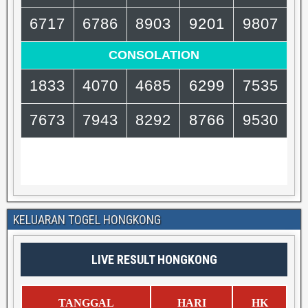
KELUARAN TOGEL HONGKONG
LIVE RESULT HONGKONG