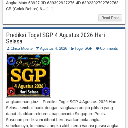
Angka Main 63927 3D 639392927276 4D 6392392792762763
CB (Colok Bebas) 6 – […]
Read Post
Prediksi Togel SGP 4 Agustus 2026 Hari
Selasa
Chica Muerte
Agustus 4, 2026
Togel SGP
Comments
angkamenang.biz – Prediksi Togel SGP 4 Agustus 2026 Hari
Selasa kembali hadir dengan rangkaian angka pilihan yang
dapat dijadikan referensi bagi pecinta Singapore Pools.
Susunan prediksi ini dibuat berdasarkan pola angka
sebelumnya, kombinasi angka aktif, serta variasi posisi angka