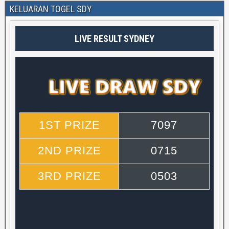
KELUARAN TOGEL SDY
LIVE RESULT SYDNEY