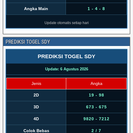
Angka Main
1 - 4 - 8
Update otomatis setiap hari
PREDIKSI TOGEL SDY
PREDIKSI TOGEL SDY
Update: 6 Agustus 2026
Jenis
Angka
2D
19 - 98
3D
673 - 675
4D
9820 - 7212
Colok Bebas
2 / 7