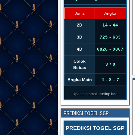
Jenis
Angka
2D
14 - 44
3D
725 - 633
4D
6826 - 9867
Colok
3 / 0
Bebas
Angka Main
4 - 8 - 7
Update otomatis setiap hari
PREDIKSI TOGEL SGP
PREDIKSI TOGEL SGP