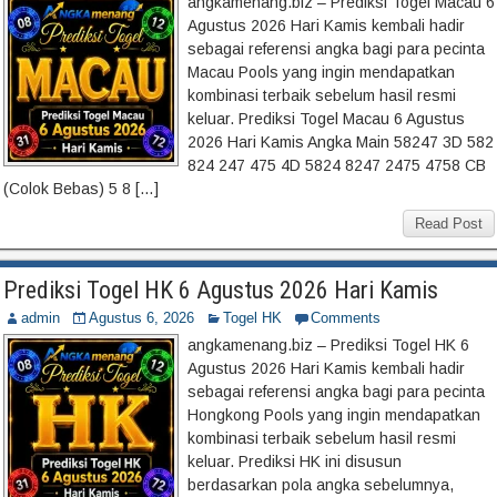
angkamenang.biz – Prediksi Togel Macau 6
Agustus 2026 Hari Kamis kembali hadir
sebagai referensi angka bagi para pecinta
Macau Pools yang ingin mendapatkan
kombinasi terbaik sebelum hasil resmi
keluar. Prediksi Togel Macau 6 Agustus
2026 Hari Kamis Angka Main 58247 3D 582
824 247 475 4D 5824 8247 2475 4758 CB
(Colok Bebas) 5 8 […]
Read Post
Prediksi Togel HK 6 Agustus 2026 Hari Kamis
admin
Agustus 6, 2026
Togel HK
Comments
angkamenang.biz – Prediksi Togel HK 6
Agustus 2026 Hari Kamis kembali hadir
sebagai referensi angka bagi para pecinta
Hongkong Pools yang ingin mendapatkan
kombinasi terbaik sebelum hasil resmi
keluar. Prediksi HK ini disusun
berdasarkan pola angka sebelumnya,