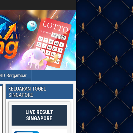
D,4D Bergambar
KELUARAN TOGEL
SINGAPORE
LIVE RESULT
SINGAPORE