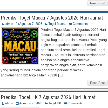
Read Post
Prediksi Togel Macau 7 Agustus 2026 Hari Jumat
admin
Agustus 7, 2026
Togel Macau
Comments
Prediksi Togel Macau 7 Agustus 2026 Hari
Jumat kembali hadir sebagai referensi
angka bagi para pecinta Macau Pools yang
ingin mendapatkan kombinasi terbaik
sebelum hasil resmi keluar. Prediksi Togel
Macau 7 Agustus ini disusun berdasarkan
analisa pola angka sebelumnya,
pergerakan angka aktif, serta kombinasi
yang sering muncul dalam beberapa periode terakhir.-
angkamenang.biz Angka Main 73918 […]
Read Post
Prediksi Togel HK 7 Agustus 2026 Hari Jumat
admin
Agustus 7, 2026
Togel HK
Comments