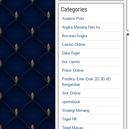
Categories
Analisis Pola
Angka Menang Hari Ini
Bocoran Angka
Casino Online
Data Togel
live casino
Poker Online
Prediksi Erek Erek 2D,3D,4D
Bergambar
Slot Online
sportsbook
Strategi Menang
Togel HK
Togel Macau