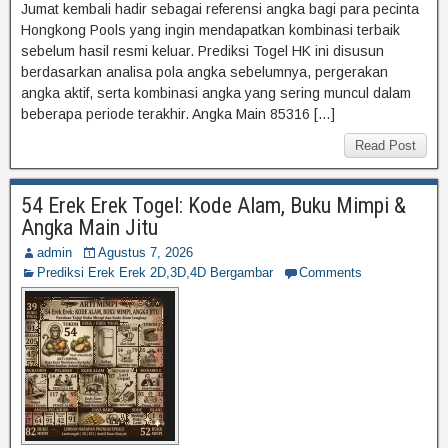
Jumat kembali hadir sebagai referensi angka bagi para pecinta
Hongkong Pools yang ingin mendapatkan kombinasi terbaik
sebelum hasil resmi keluar. Prediksi Togel HK ini disusun
berdasarkan analisa pola angka sebelumnya, pergerakan
angka aktif, serta kombinasi angka yang sering muncul dalam
beberapa periode terakhir. Angka Main 85316 […]
Read Post
54 Erek Erek Togel: Kode Alam, Buku Mimpi &
Angka Main Jitu
admin
Agustus 7, 2026
Prediksi Erek Erek 2D,3D,4D Bergambar
Comments