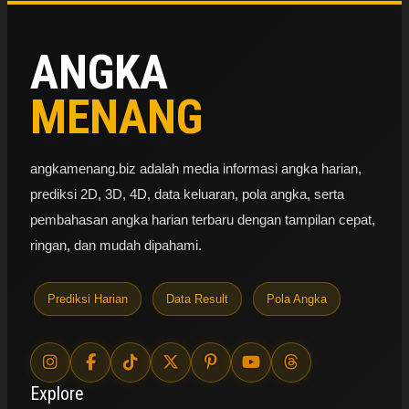
ANGKA
MENANG
angkamenang.biz adalah media informasi angka harian,
prediksi 2D, 3D, 4D, data keluaran, pola angka, serta
pembahasan angka harian terbaru dengan tampilan cepat,
ringan, dan mudah dipahami.
Prediksi Harian
Data Result
Pola Angka
Explore