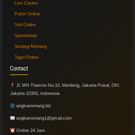
Live Casino
Poker Online
Slot Online
Sportsbook
Strategi Menang
Togel Online
Contact
Jl. MH Thamrin No.10, Menteng, Jakarta Pusat, DKI
Jakarta 10350, Indonesia
angkamenang.biz
angkamenang1@gmail.com
Online 24 Jam