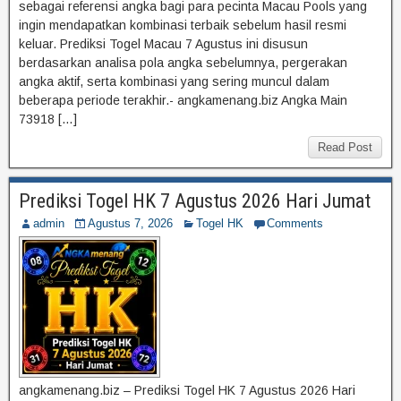
sebagai referensi angka bagi para pecinta Macau Pools yang
ingin mendapatkan kombinasi terbaik sebelum hasil resmi
keluar. Prediksi Togel Macau 7 Agustus ini disusun
berdasarkan analisa pola angka sebelumnya, pergerakan
angka aktif, serta kombinasi yang sering muncul dalam
beberapa periode terakhir.- angkamenang.biz Angka Main
73918 […]
Read Post
Prediksi Togel HK 7 Agustus 2026 Hari Jumat
admin
Agustus 7, 2026
Togel HK
Comments
angkamenang.biz – Prediksi Togel HK 7 Agustus 2026 Hari