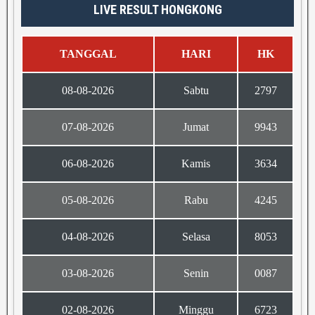
LIVE RESULT HONGKONG