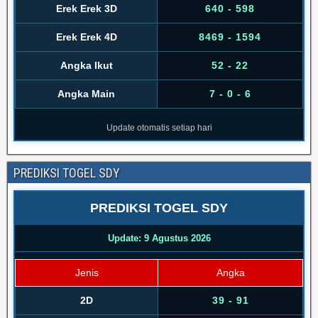
Erek Erek 3D
640 - 598
Erek Erek 4D
8469 - 1594
Angka Ikut
52 - 22
Angka Main
7 - 0 - 6
Update otomatis setiap hari
PREDIKSI TOGEL SDY
PREDIKSI TOGEL SDY
Update: 9 Agustus 2026
Jenis
Angka
2D
39 - 91