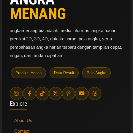
MENANG
angkamenang.biz adalah media informasi angka harian,
prediksi 2D, 3D, 4D, data keluaran, pola angka, serta
pembahasan angka harian terbaru dengan tampilan cepat,
ringan, dan mudah dipahami.
Prediksi Harian
Data Result
Pola Angka
Explore
About Us
Contact