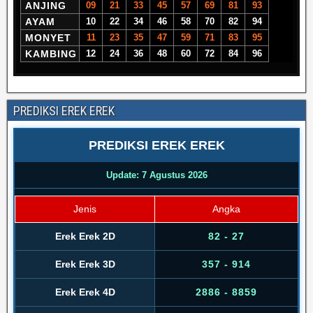
ANJING
09
21
33
45
57
69
81
93
AYAM
10
22
34
46
58
70
82
94
MONYET
11
23
35
47
59
71
83
95
KAMBING
12
24
36
48
60
72
84
96
PREDIKSI EREK EREK
PREDIKSI EREK EREK
Update: 7 Agustus 2026
Jenis
Angka
Erek Erek 2D
82 - 27
Erek Erek 3D
357 - 914
Erek Erek 4D
2886 - 8859