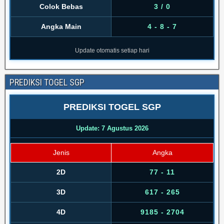
Colok Bebas
3 / 0
Angka Main
4 - 8 - 7
Update otomatis setiap hari
PREDIKSI TOGEL SGP
PREDIKSI TOGEL SGP
Update: 7 Agustus 2026
Jenis
Angka
2D
77 - 11
3D
617 - 265
4D
9185 - 2704