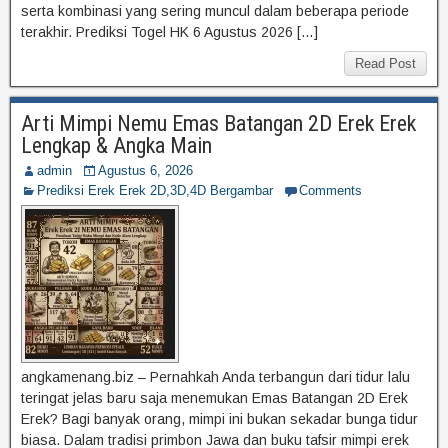
serta kombinasi yang sering muncul dalam beberapa periode
terakhir. Prediksi Togel HK 6 Agustus 2026 […]
Read Post
Arti Mimpi Nemu Emas Batangan 2D Erek Erek
Lengkap & Angka Main
admin
Agustus 6, 2026
Prediksi Erek Erek 2D,3D,4D Bergambar
Comments
angkamenang.biz – Pernahkah Anda terbangun dari tidur lalu
teringat jelas baru saja menemukan Emas Batangan 2D Erek
Erek? Bagi banyak orang, mimpi ini bukan sekadar bunga tidur
biasa. Dalam tradisi primbon Jawa dan buku tafsir mimpi erek