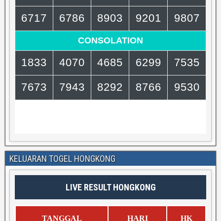
KELUARAN TOGEL HONGKONG
LIVE RESULT HONGKONG