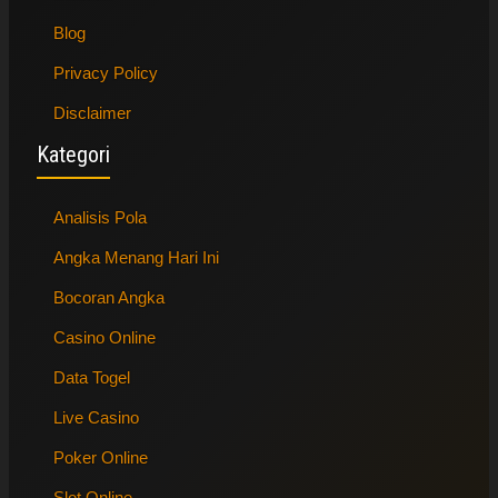
Blog
Privacy Policy
Disclaimer
Kategori
Analisis Pola
Angka Menang Hari Ini
Bocoran Angka
Casino Online
Data Togel
Live Casino
Poker Online
Slot Online