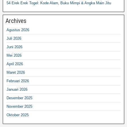
54 Erek Erek Togel: Kode Alam, Buku Mimpi & Angka Main Jitu
Archives
Agustus 2026
Juli 2026
Juni 2026
Mei 2026
April 2026
Maret 2026
Februari 2026
Januari 2026
Desember 2025
November 2025
Oktober 2025