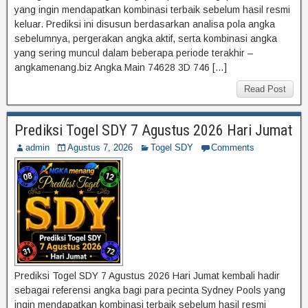
yang ingin mendapatkan kombinasi terbaik sebelum hasil resmi
keluar. Prediksi ini disusun berdasarkan analisa pola angka
sebelumnya, pergerakan angka aktif, serta kombinasi angka
yang sering muncul dalam beberapa periode terakhir –
angkamenang.biz Angka Main 74628 3D 746 […]
Read Post
Prediksi Togel SDY 7 Agustus 2026 Hari Jumat
admin
Agustus 7, 2026
Togel SDY
Comments
Prediksi Togel SDY 7 Agustus 2026 Hari Jumat kembali hadir
sebagai referensi angka bagi para pecinta Sydney Pools yang
ingin mendapatkan kombinasi terbaik sebelum hasil resmi