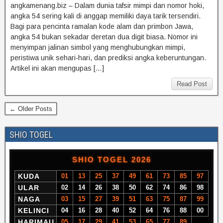
angkamenang.biz – Dalam dunia tafsir mimpi dan nomor hoki,
angka 54 sering kali di anggap memiliki daya tarik tersendiri.
Bagi para pencinta ramalan kode alam dan primbon Jawa,
angka 54 bukan sekadar deretan dua digit biasa. Nomor ini
menyimpan jalinan simbol yang menghubungkan mimpi,
peristiwa unik sehari-hari, dan prediksi angka keberuntungan.
Artikel ini akan mengupas […]
Read Post
← Older Posts
SHIO TOGEL
SHIO TOGEL 2026
KUDA
01
13
25
37
49
61
73
85
97
ULAR
02
14
26
38
50
62
74
86
98
NAGA
03
15
27
39
51
63
75
87
99
KELINCI
04
16
28
40
52
64
76
88
00
HARIMAU
05
17
29
41
53
65
77
89