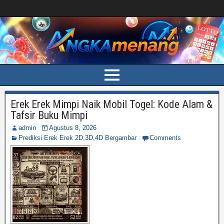
Erek Erek Mimpi Naik Mobil Togel: Kode Alam &
Tafsir Buku Mimpi
admin
Agustus 8, 2026
Prediksi Erek Erek 2D,3D,4D Bergambar
Comments