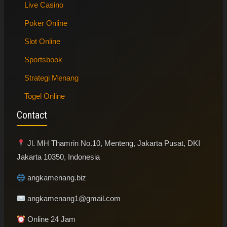
Live Casino
Poker Online
Slot Online
Sportsbook
Strategi Menang
Togel Online
Contact
Jl. MH Thamrin No.10, Menteng, Jakarta Pusat, DKI
Jakarta 10350, Indonesia
angkamenang.biz
angkamenang1@gmail.com
Online 24 Jam