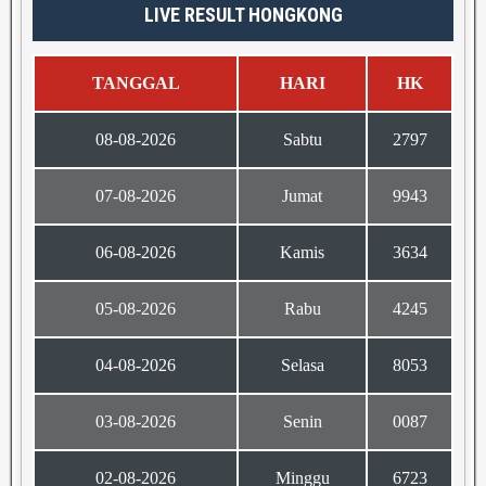
LIVE RESULT HONGKONG