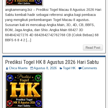
angkamenang.biz – Prediksi Togel Macau 8 Agustus 2026 Hari
Sabtu kembali hadir sebagai referensi angka bagi pembaca
yang mengikuti perkembangan Togel Macau 8 agustus.
Susunan kali ini mencakup Angka Main, 3D, 4D, CB, BBFS,
BOM, Jaga Angka, dan Shio. Angka Main 68427 3D
684842427276 4D 6842842742762768 CB (Colok Bebas) 68
BBFS 6 8 4 2 […]
Read Post
Prediksi Togel HK 8 Agustus 2026 Hari Sabtu
Chica Muerte
Agustus 8, 2026
Togel HK
Comments