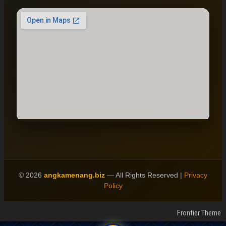
© 2026
angkamenang.biz
— All Rights Reserved |
Privacy
Policy
Frontier Theme